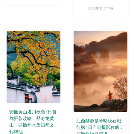
2025年11 月17日
安徽黄山塔川秋色7日自
驾摄影攻略：登奇绝黄
江西婺源篁岭晒秋石城
山，探徽州水墨画与文
红枫4日自驾摄影攻略：
化腹地
探徽州秋日秘境