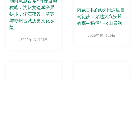
湖南凤凰古城5日深度游
攻略：沈从文边城全景
内蒙古根白线8日深度自
徒步，沱江夜景、苗寨
驾徒步：穿越大兴安岭
与乾州古城历史文化探
的森林秘境与火山景观
险
2025年10 月20日
2025年10 月21日