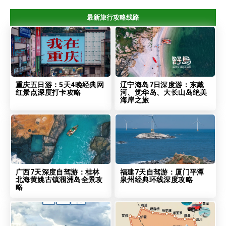
最新旅行攻略线路
重庆五日游：5天4晚经典网
辽宁海岛7日深度游：东戴
红景点深度打卡攻略
河、觉华岛、大长山岛绝美
海岸之旅
广西7天深度自驾游：桂林
福建7天自驾游：厦门平潭
北海黄姚古镇涠洲岛全景攻
泉州经典环线深度攻略
略