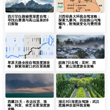
四川甘白路秘境深度自驾：
川西经典大环线自驾攻略：
寻找白唇鹿与高山温泉的8
探索九寨沟、四姑娘山与海
日探险
螺沟，附海拔变化与费用清
单
草原天路全段自驾深度游攻
皖南7日自驾：宏村、西
略：探索张家口的百里画廊
递、黄山深度游全攻略
西藏25天：布达拉宫、珠
湖北9日深度自驾游：武汉
峰、阿里、林芝全景深度游
恩施神农架环线攻略
攻略