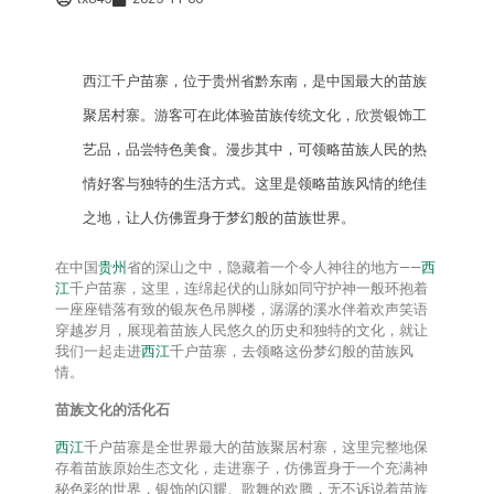
西江
千户苗寨，位于
贵州
省
黔东南
，是中国最大的苗族
聚居村寨。游客可在此体验苗族传统文化，欣赏银饰工
艺品，品尝特色美食。漫步其中，可领略苗族人民的热
情好客与独特的生活方式。这里是领略苗族风情的绝佳
之地，让人仿佛置身于梦幻般的苗族世界。
在中国
贵州
省的深山之中，隐藏着一个令人神往的地方——
西
江
千户苗寨，这里，连绵起伏的山脉如同守护神一般环抱着
一座座错落有致的银灰色吊脚楼，潺潺的溪水伴着欢声笑语
穿越岁月，展现着苗族人民悠久的历史和独特的文化，就让
我们一起走进
西江
千户苗寨，去领略这份梦幻般的苗族风
情。
苗族文化的活化石
西江
千户苗寨是全世界最大的苗族聚居村寨，这里完整地保
存着苗族原始生态文化，走进寨子，仿佛置身于一个充满神
秘色彩的世界，银饰的闪耀、歌舞的欢腾，无不诉说着苗族