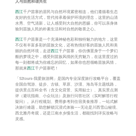
人与自然和谐共生
西江
千户苗寨的居民与自然环境紧密相连，他们遵循着生态
友好的生活方式，世代传承着保护环境的理念，这里的山清
水秀、空气清新，让人感受到大自然的恩赐，你可以亲身体
验到苗族人民的朴素生活和对自然的敬畏之心。
西江
千户苗寨是一个充满神秘色彩和独特魅力的地方，这里
不仅有丰富多彩的苗族文化，还有热情好客的苗族人民和美
丽的自然环境，走进
西江
千户苗寨，你仿佛置身于一个梦幻
般的梦境之中，感受到苗族风情的无穷魅力，在这里度过的
每一刻都将成为你难忘的回忆，如果你也想领略苗族风情，
那就来
西江
千户苗寨吧！
「52tours-我爱旅游网」是国内专业深度旅行攻略平台，覆盖
全国自驾游、徒步、古镇、草原、沙漠、海岛等主题线路，
提供‌景点百科全书‌（含文化背景、实用贴士）、‌真实景点测
评‌（避坑指南、小众玩法）及‌旅行问答社区‌（实时解答行程
疑问）。从行程规划、费用参考到住宿美食推荐，一站式解
决旅行难题，助您解锁沉浸式体验——无论是川西雪山秘境、
西北雅丹奇观，还是江南水乡慢生活，都能找到详实攻略与
灵感。