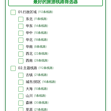
最好的旅游线路筛选器
01.行政区域
(
112
条线路)
东北
(
11
条线路)
华东
(
14
条线路)
华中
(
10
条线路)
华北
(
18
条线路)
华南
(
8
条线路)
西北
(
22
条线路)
西南
(
28
条线路)
02.主题线路
(
112
条线路)
古镇
(
21
条线路)
城市/郊区
(
16
条线路)
大海
(
10
条线路)
山川
(
1
条线路)
森林
(
30
条线路)
草原
(
21
条线路)