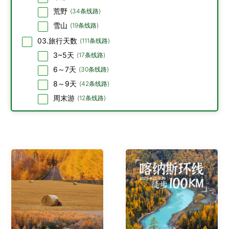
荒野
(
34
条线路)
雪山
(
19
条线路)
03.旅行天数
(
111
条线路)
3~5天
(
17
条线路)
6～7天
(
30
条线路)
8～9天
(
42
条线路)
周末游
(
12
条线路)