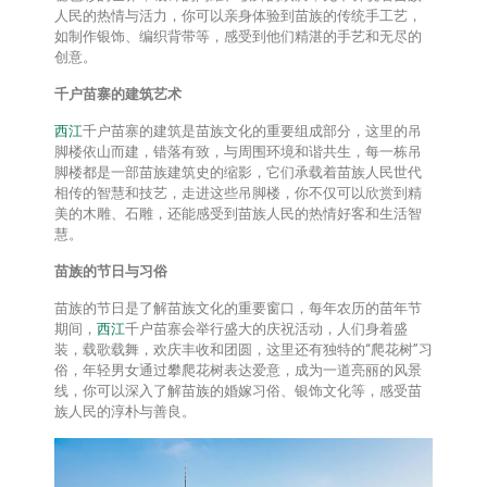
人民的热情与活力，你可以亲身体验到苗族的传统手工艺，
如制作银饰、编织背带等，感受到他们精湛的手艺和无尽的
创意。
千户苗寨的建筑艺术
西江
千户苗寨的建筑是苗族文化的重要组成部分，这里的吊
脚楼依山而建，错落有致，与周围环境和谐共生，每一栋吊
脚楼都是一部苗族建筑史的缩影，它们承载着苗族人民世代
相传的智慧和技艺，走进这些吊脚楼，你不仅可以欣赏到精
美的木雕、石雕，还能感受到苗族人民的热情好客和生活智
慧。
苗族的节日与习俗
苗族的节日是了解苗族文化的重要窗口，每年农历的苗年节
期间，
西江
千户苗寨会举行盛大的庆祝活动，人们身着盛
装，载歌载舞，欢庆丰收和团圆，这里还有独特的“爬花树”习
俗，年轻男女通过攀爬花树表达爱意，成为一道亮丽的风景
线，你可以深入了解苗族的婚嫁习俗、银饰文化等，感受苗
族人民的淳朴与善良。