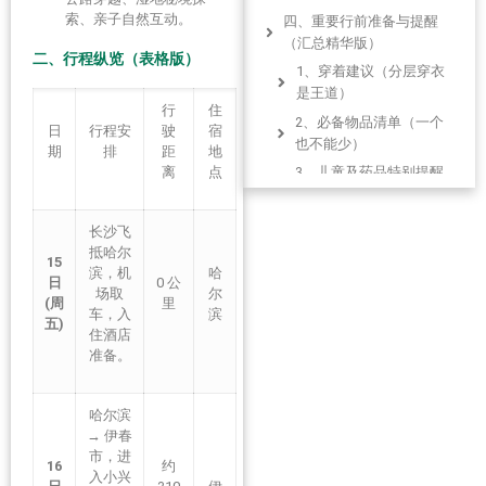
索、亲子自然互动。
四、重要行前准备与提醒
（汇总精华版）
二、
行程纵览（表格版）
1、穿着建议（分层穿衣
是王道）
行
住
2、必备物品清单（一个
日
行程安
驶
宿
也不能少）
期
排
距
地
离
点
3、儿童及药品特别提醒
（有备无患）
4、首次自驾特别注意事
长沙飞
项（安全第一）
抵哈尔
15
滨，机
哈
发表回复 取消回复
日
0 公
场取
尔
(周
里
车，入
滨
五)
住酒店
准备。
哈尔滨
→ 伊春
市，进
16
约
入小兴