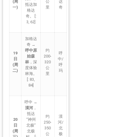
(周
公
达
抵达加
一)
里
奇
格达
奇。 [:
3, 62]
加格达
奇 →
呼中原
约
19
呼
始森
200-
日
中/
林
，深
320
(周
呼
度体验
公
二)
玛
林海。
里
[: 83,
84]
呼中 →
漠河
，
抵达
约
漠
20
“神州
250-
河/
日
北极”
350
北
(周
北极
公
极
三)
村。 [: