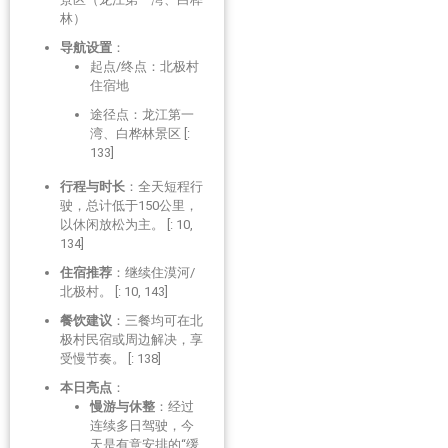
林）
导航设置
：
起点/终点：北极村
住宿地
途径点：龙江第一
湾、白桦林景区 [:
133]
行程与时长
：全天短程行
驶，总计低于150公里，
以休闲放松为主。 [: 10,
134]
住宿推荐
：继续住漠河/
北极村。 [: 10, 143]
餐饮建议
：三餐均可在北
极村民宿或周边解决，享
受慢节奏。 [: 138]
本日亮点
：
慢游与休整
：经过
连续多日驾驶，今
天是有意安排的“缓