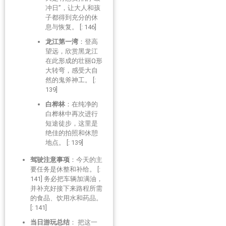
冲日”，让大人和孩
子都得到充分的休
息与恢复。 [: 146]
龙江第一湾
：登高
望远，欣赏黑龙江
在此形成的壮丽Ω形
大转弯，感受大自
然的鬼斧神工。 [:
139]
白桦林
：在纯净的
白桦林中再次进行
短途徒步，这里是
绝佳的拍照和休憩
地点。 [: 139]
驾驶注意事项
：今天的主
要任务是休整和补给。 [:
141] 务必把车辆加满油，
并补充好接下来路程所需
的食品、饮用水和药品。
[: 141]
当日游玩总结
： 把这一