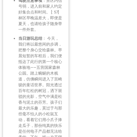
驾驶注意事项
：景区内信
号弱，进入前和家人约定
好集合点和时间。 [: 57]
林区早晚温差大，即便是
夏天，也请给孩子随身带
一件外套。
当日游玩总结
： 今天，
我们将以最悠闲的步调，
把整个身心交给森林。早
晨短暂的车程后，我们便
抵达了此行的第一个核心
体验地——五营国家森林
公园。踏上蜿蜒的木栈
道，仿佛瞬间进入了宫崎
骏的童话世界。阳光透过
百年红松的树冠，洒下斑
驳的光影，空气中满是松
香与泥土的芬芳。孩子们
最大的乐趣，莫过于与那
些毫不怕人的小松鼠互
动，看着它们用小爪子捧
走瓜子，那份纯真的快乐
是任何电子产品都无法给