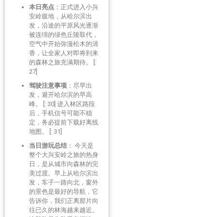
本日亮点
：正式进入小兴
安岭腹地，从哈尔滨出
发，沿途的平原风光逐渐
被连绵的绿色丘陵取代，
空气中开始弥漫松木的清
香，让全家人对即将到来
的森林之旅充满期待。 [:
27]
驾驶注意事项
：尽早出
发，避开哈尔滨的早高
峰。 [: 30] 进入林区路段
后，手机信号可能不稳
定，务必提前下载好离线
地图。 [: 31]
当日游玩总结
： 今天是
整个大兴安岭之旅的热身
日，是从城市向森林的完
美过渡。早上从哈尔滨出
发，车子一路向北，窗外
的景色是最好的导航，它
告诉你，我们正离那片向
往已久的林海越来越近。