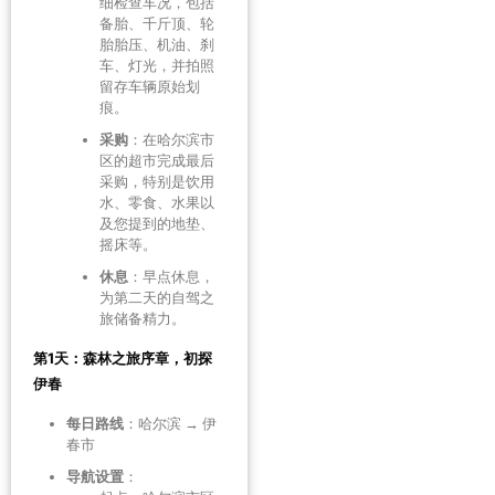
细检查车况，包括
备胎、千斤顶、轮
胎胎压、机油、刹
车、灯光，并拍照
留存车辆原始划
痕。
采购
：在哈尔滨市
区的超市完成最后
采购，特别是饮用
水、零食、水果以
及您提到的地垫、
摇床等。
休息
：早点休息，
为第二天的自驾之
旅储备精力。
第1天：森林之旅序章，初探
伊春
每日路线
：哈尔滨 → 伊
春市
导航设置
：