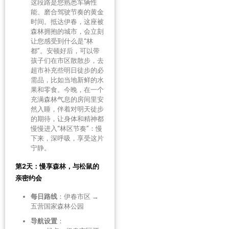
这段路是您熟悉车辆性
能、磨合驾驶节奏的黄金
时间。抵达伊春，这座被
森林拥抱的城市，会立刻
让您感受到什么是“林
都”。安顿好后，可以带
孩子们在市区散散步，去
超市补充些明日徒步的必
需品，比如当地新鲜的水
果和零食。今晚，在一个
充满森林气息的房间里安
然入睡，伴着对明天徒步
的期待，让身体和精神都
慢慢进入“林区节奏”：慢
下来，深呼吸，享受这片
宁静。
第2天：慢享森林，与松鼠的
亲密约会
每日路线
：伊春市区 →
五营国家森林公园
导航设置
：