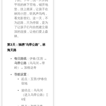
予的。下午，找一片开阔
平坦的林下空地，铺开地
垫，挂上摇床，让孩子在
林间小憩，听风声鸟鸣，
看光影变幻。这一天，不
为赶路，只为停留，是为
了让孩子们与自然建立最
深的连接，让他们爱上森
林。
第3天：驰骋“乌带公路”，林
海天路
每日路线
：伊春/五营 →
乌带公路
（乌马河→带
岭）→ 加格达奇
导航设置
：
起点：五营/伊春住
宿地
途径点：乌马河
（进入乌带公路） [:
65]