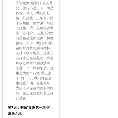
天设定为“慢游日”至关重
要。旅行不是打卡，而是
体验。今天，我们不赶
路，只感受。上午可以睡
个自然醒，然后驱车前往
龙江第一湾。虽然需要攀
登一些台阶，但山顶的壮
丽景色会让你觉得一切都
值得。下午，我们将时间
留给那片梦幻的白桦林。
在林下铺开地垫，让孩子
在摇床上轻轻晃动，听着
风吹过桦树叶的沙沙声，
享受一个宁静的午后。这
也是为整个行程“承上启
下”的一天，我们将在这
里检查车辆、备足粮草，
为接下来穿越大兴安岭西
线、踏上返程做好最充分
的准备。
第7天：邂逅“亚洲第一湿地”，
清澈之境