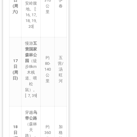
日
310
伊
安岭腹
(周
公
春
地。 [:
六)
里
16, 17,
18, 19,
20]
慢游
五
营国家
森林公
约
五
17
园
（徒
80-
营/
日
步8km
140
汤
(周
木栈
公
旺
日)
道、喂
里
河
松
鼠）。
[: 7, 39]
穿越
乌
带公路
（森林
18
约
加
天
日
360
格
路），