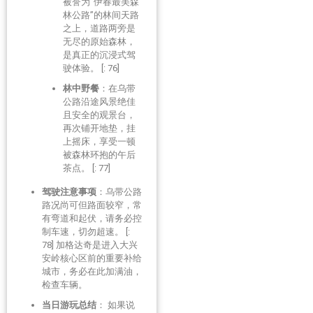
被誉为“伊春最美森
林公路”的林间天路
之上，道路两旁是
无尽的原始森林，
是真正的沉浸式驾
驶体验。 [: 76]
林中野餐
：在乌带
公路沿途风景绝佳
且安全的观景台，
再次铺开地垫，挂
上摇床，享受一顿
被森林环抱的午后
茶点。 [: 77]
驾驶注意事项
：乌带公路
路况尚可但路面较窄，常
有弯道和起伏，请务必控
制车速，切勿超速。 [:
78] 加格达奇是进入大兴
安岭核心区前的重要补给
城市，务必在此加满油，
检查车辆。
当日游玩总结
： 如果说