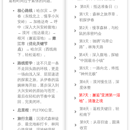
返程时间过于紧张的问题。
第0天：抵达准备日（）
核心路线：
哈尔滨 → 伊
第1天：森林之旅序章，
春（东线北上，慢享小兴
初探伊春
安岭）→ 加格达奇 → 呼
中（深入大兴安岭腹地）
第2天：慢享森林，与松
→ 漠河（抵达最北）→
鼠的亲密约会
根河（邂逅湿地）→
嫩
第3天：驰骋“乌带公
江市（优化关键节
路”，林海天路
点）
→ 哈尔滨（西线南
第4天：深入腹地，探秘
下，轻松返程）。
“中国最冷小镇”
路线哲学
：这不只是一条
第5天：一路向北，终抵
不走回头路的环线，更是
“神州北极”
一场由浅入深、层层递进
的探索之旅。从伊春的温
第6天：漠河慢生活，深
婉林海开始，逐步深入到
度休整
大兴安岭的原始与苍茫，
第7天：邂逅“亚洲第一湿
最后在轻松的节奏中返
地”，清澈之境
回，完美闭环。
第8天：返程关键日，轻
总里程
：约2700公里。
松南下
旅行主题
：沉浸式森林徒
第9天：从容归途，圆满
步、最北地标打卡、林间
收官
公路穿越、湿地秘境探