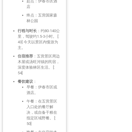
起点：伊春市区酒
店
终点：五营国家森
林公园
行程与时长
：约80-140公
里，驾驶约1.5-3小时。 [:
43] 今天以景区内慢游为
主。
住宿推荐
：五营景区周边
木屋或汤旺河镇的民宿，
深度体验林区生活。 [:
54]
餐饮建议
：
早餐：伊春市区或
酒店。
午餐：在五营景区
入口处的餐厅解
决，或自备干粮在
指定区域野餐。 [:
50]