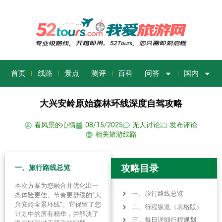
首页
线路
景点
测评
百科
问答
国内
大兴安岭原始森林环线深度自驾攻略
看风景的心情
08/15/2025
无人讨论
发布评论
相关旅游线路
攻略目录
一、
旅行路线总览
本次方案为您融合并优化出一
一、旅行路线总览
条体验更佳、节奏更舒缓的“大
兴安岭全景环线”。它保留了您
二、行程纵览（表格版）
计划中的所有精华，并解决了
三、每日详细行程规划