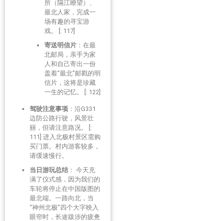
所（隔江瞭望）、
最北人家，完成一
场有趣的寻宝游
戏。 [: 117]
寄送明信片
：在最
北邮局，亲手为家
人和自己寄出一份
盖着“最北”邮戳的明
信片，这将是珍藏
一生的记忆。 [: 122]
驾驶注意事项
：沿G331
边防公路行驶，风景壮
丽，但请注意路况。 [:
111] 进入北极村景区需购
买门票。村内游客较多，
请缓速慢行。
当日游玩总结
： 今天充
满了仪式感，因为我们的
车轮将停止在中国版图的
最北端。一路向北，当
“神州北极”四个大字映入
眼帘时，长途跋涉的疲惫