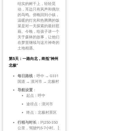
结实的树干上，轻轻晃
动，耳边只有风声和偶尔
的鸟鸣。傍晚回到小镇，
温暖的灯光和热腾腾的饭
菜是对一天探索的最好慰
藉。今晚，给孩子讲一个
关于森林的故事，让他们
在梦里继续与这片神奇的
土地相遇。
第5天：一路向北，终抵“神州
北极”
每日路线
：呼中 → G331
国道 → 漠河市 → 北极村
导航设置
：
起点：呼中
途径点：漠河市
终点：北极村景区
行程与时长
：约250-350
公里，驾驶约5-7小时。 [: