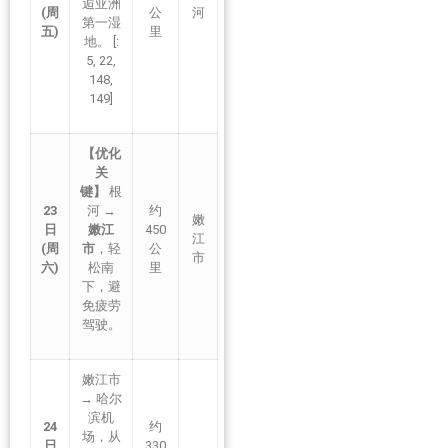
逅亚洲
(周
公
河
第一湿
五)
里
地。 [:
5, 22,
148,
149]
【优化
关
键】
根
23
河 →
约
嫩
日
嫩江
450
江
(周
市
，轻
公
市
六)
松南
里
下，避
免疲劳
驾驶。
嫩江市
→ 哈尔
滨机
24
约
场，从
日
330