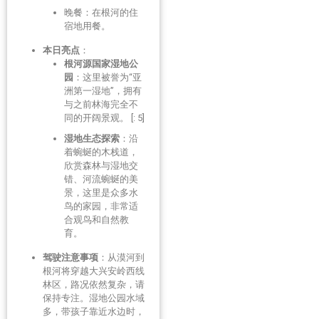
晚餐：在根河的住
宿地用餐。
本日亮点
：
根河源国家湿地公
园
：这里被誉为“亚
洲第一湿地”，拥有
与之前林海完全不
同的开阔景观。 [: 5]
湿地生态探索
：沿
着蜿蜒的木栈道，
欣赏森林与湿地交
错、河流蜿蜒的美
景，这里是众多水
鸟的家园，非常适
合观鸟和自然教
育。
驾驶注意事项
：从漠河到
根河将穿越大兴安岭西线
林区，路况依然复杂，请
保持专注。湿地公园水域
多，带孩子靠近水边时，