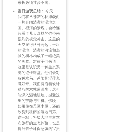
家长必须寸步不离。
当日游玩总结
： 今天，
我们将从苍茫的林海驶向
一片开阔清澈的湿地之
国。根河的景观，会给连
续看了几天森林的你带来
强烈的视觉冲击。这里的
天空显得格外高远，平坦
的湿地、清澈的河流和岛
状的树林构成了一幅绝美
的画卷。对孩子们来说，
这里是认识另一种生态系
统的绝佳课堂。他们会对
各种水鸟、芦苇和浮萍充
满好奇。我们将沿着设计
精巧的木栈道漫步，尽可
能深入湿地腹地，感受这
里的宁静与生机。傍晚，
如果住在景区木屋，还能
欣赏到壮丽的湿地日落。
这一站，将极大地丰富本
次旅行的生态体验，也是
提升孩子环保意识的宝贵