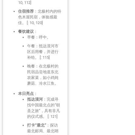
10, 112]
住宿推荐
：北极村内的特
色木屋民宿，体验感最
佳。 [: 10, 120]
餐饮建议
：
早餐：呼中。
午餐：抵达漠河市
区后用餐，并进行
补给。 [: 115]
晚餐：在北极村的
民宿品尝地道东北
农家菜，如小鸡炖
蘑菇、冷水江鱼。
本日亮点
：
抵达漠河
：完成寻
找中国最北点的“朝
圣之旅”，具有非凡
的仪式感。 [: 121]
打卡“最北”
：探访
最北邮局、最北哨