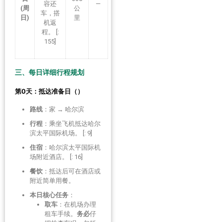
容还
—
(周
公
车，搭
日)
里
机返
程。 [:
155]
三、每日详细行程规划
第0天：抵达准备日（）
路线
：家 → 哈尔滨
行程
：乘坐飞机抵达哈尔
滨太平国际机场。 [: 9]
住宿
：哈尔滨太平国际机
场附近酒店。 [: 16]
餐饮
：抵达后可在酒店或
附近简单用餐。
本日核心任务
：
取车
：在机场办理
租车手续。
务必
仔