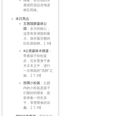
晚餐：在住宿的木
屋或民宿品尝地道
林区风味。
本日亮点
：
五营国家森林公
园
：全天的核心，
这里有亚洲面积最
大、保存最完整的
红松原始林。 [: 55]
8公里森林木栈道
：
带着孩子轻松徒
步，完全置身于参
天古木之中，进行
一次彻底的“洗肺”之
旅。 [: 7, 39]
投喂小松鼠
：公园
内的小松鼠是孩子
们最好的朋友，提
前准备一些生瓜
子，享受喂食的乐
趣。 [: 7, 39]