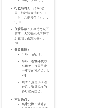
终点：加格达奇
行程与时长
：约360公
里，预计纯驾驶时长6-8
小时（含观景慢行）。 [:
9, 68]
住宿推荐
：加格达奇城区
酒店（大兴安岭地区行署
所在地，设施完善）。 [:
75]
餐饮建议
：
早餐：住宿地。
午餐：在
带岭镇
停
车用餐，这里是途
中重要的补给点。 [:
73]
晚餐：抵达加格达
奇后，选择多样的
餐厅犒劳自己。
本日亮点
：
乌带公路
：驰骋在