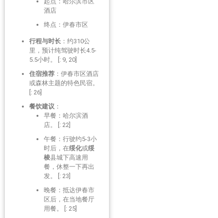
起点：哈尔滨市区
酒店
终点：伊春市区
行程与时长
：约310公
里，预计纯驾驶时长4.5-
5.5小时。 [: 9, 20]
住宿推荐
：伊春市区酒店
或森林主题的特色民宿。
[: 26]
餐饮建议
：
早餐：哈尔滨酒
店。 [: 22]
午餐：行驶约5-3小
时后，在
绥化
或
绥
棱
县城下高速用
餐，休整一下再出
发。 [: 23]
晚餐：抵达伊春市
区后，在当地餐厅
用餐。 [: 25]