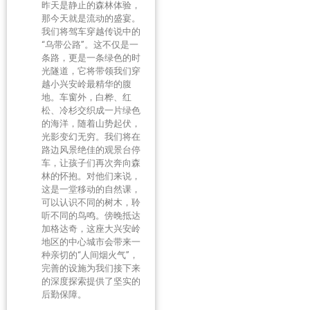
昨天是静止的森林体验，
那今天就是流动的盛宴。
我们将驾车穿越传说中的
“乌带公路”。这不仅是一
条路，更是一条绿色的时
光隧道，它将带领我们穿
越小兴安岭最精华的腹
地。车窗外，白桦、红
松、冷杉交织成一片绿色
的海洋，随着山势起伏，
光影变幻无穷。我们将在
路边风景绝佳的观景台停
车，让孩子们再次奔向森
林的怀抱。对他们来说，
这是一堂移动的自然课，
可以认识不同的树木，聆
听不同的鸟鸣。傍晚抵达
加格达奇，这座大兴安岭
地区的中心城市会带来一
种亲切的“人间烟火气”，
完善的设施为我们接下来
的深度探索提供了坚实的
后勤保障。