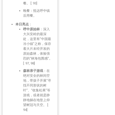
餐。 [: 93]
晚餐：抵达呼中镇
后用餐。
本日亮点
：
呼中原始林
：深入
大兴安岭的最深
处，这里有“中国最
冷小镇”之称，保存
着大片未经开发的
原始森林，体验强
烈的“林海包围感”。
[: 97, 98]
森林亲子游戏
：在
绝对安全的林间空
地，带孩子开展“寻
找不同形状的树
叶”、“收集松果”等
游戏，或者就是静
静地躺在地垫上仰
望树冠与天空。 [:
94]