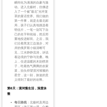
瞬间化为满满的自豪与激
动。进入北极村，仿佛进
入了一个被“最北”光环笼
罩的童话世界。我们做的
第一件事，就是去最北邮
局，孩子们认真地挑选着
明信片，一笔一划写下自
己的名字和祝福，然后郑
重地投进邮筒。之后，我
们沿着黑龙江边漫步，对
岸的俄罗斯小镇清晰可
见，江水静静流淌，诉说
着边境的宁静与沧桑。晚
上，住进温暖的木刻楞房
子，吃着热气腾腾的农家
菜，抬头仰望漠河璀璨的
星空，这一刻，旅途的意
义得到了最好的诠释。
第6天：漠河慢生活，深度休
整
每日路线
：北极村及周边
景区（龙江第一湾、白桦