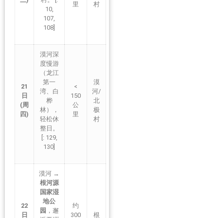
里
村
10,
107,
108]
漠河深
度慢游
（龙江
第一
漠
21
<
湾、白
河/
日
150
桦
北
(周
公
林），
极
四)
里
轻松休
村
整日。
[: 129,
130]
漠河 →
根河源
国家湿
地公
22
约
园
，邂
日
300
根