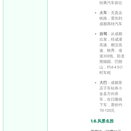
转乘汽车前往
火车
：无直达
铁路，需先到
成都再转汽车
自驾
：从成都
出发，经成灌
高速、都汶高
速、映秀、省
道303线、卧龙
熊猫园、巴朗
山，约4-4.5小
时车程
大巴
：成都茶
店子车站有小
金县方向班
车，在日隆镇
下车，票价约
70-120元
1.6.风景名胜