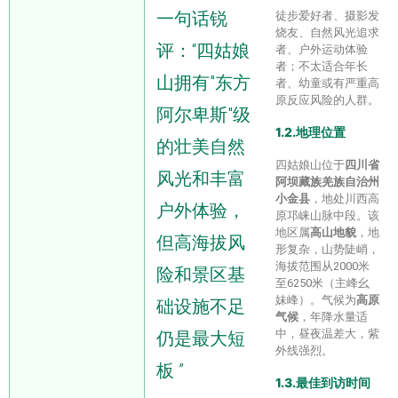
一句话锐
徒步爱好者、摄影发
烧友、自然风光追求
评：“四姑娘
者、户外运动体验
者；不太适合年长
山拥有"东方
者、幼童或有严重高
原反应风险的人群。
阿尔卑斯"级
1.2.地理位置
的壮美自然
四姑娘山位于
四川省
风光和丰富
阿坝藏族羌族自治州
小金县
，地处川西高
户外体验，
原邛崃山脉中段。该
地区属
高山地貌
，地
但高海拔风
形复杂，山势陡峭，
海拔范围从2000米
险和景区基
至6250米（主峰幺
妹峰）。气候为
高原
础设施不足
气候
，年降水量适
中，昼夜温差大，紫
仍是最大短
外线强烈。
板 ”
1.3.最佳到访时间