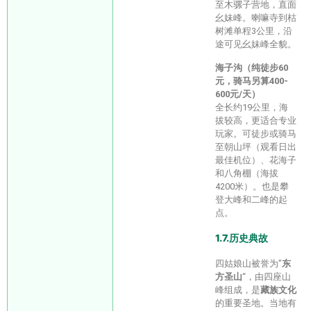
至木骡子营地，直面
幺妹峰。喇嘛寺到枯
树滩单程3公里，沿
途可见幺妹峰全貌。
海子沟（纯徒步60
元，骑马另算400-
600元/天）
全长约19公里，海
拔较高，更适合专业
玩家。可徒步或骑马
至朝山坪（观看日出
最佳机位）、花海子
和八角棚（海拔
4200米）。也是攀
登大峰和二峰的起
点。
1.7.历史典故
四姑娘山被誉为”
东
方圣山
“，由四座山
峰组成，是
藏族文化
的重要圣地。当地有