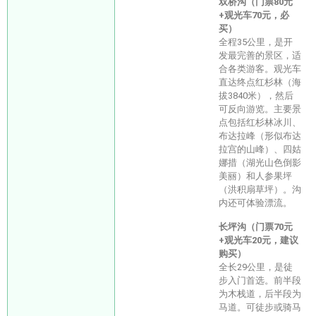
双桥沟（门票80元
+观光车70元，必
买）
全程35公里，是开
发最完善的景区，适
合各类游客。观光车
直达终点红杉林（海
拔3840米），然后
可反向游览。主要景
点包括红杉林冰川、
布达拉峰（形似布达
拉宫的山峰）、四姑
娜措（湖光山色倒影
美丽）和人参果坪
（洪积扇草坪）。沟
内还可体验漂流。
长坪沟（门票70元
+观光车20元，建议
购买）
全长29公里，是徒
步入门首选。前半段
为木栈道，后半段为
马道。可徒步或骑马