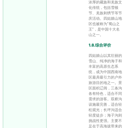
浓厚的藏族和羌族文
化传统，包括雪顿
节、羌族刺绣节等节
庆活动。四姑娘山地
区也被称为”蜀山之
王”，是中国十大名
山之一。
1.8.综合评价
四姑娘山以其壮丽的
雪山、纯净的海子和
丰富的高原生态系
统，成为中国西南地
区最具吸引力的户外
旅游目的地之一。景
区面积辽阔，三条沟
各有特色，适合不同
需求的游客。双桥沟
设施最完善，适合轻
松观光；长坪沟适合
轻度徒步；海子沟则
挑战性更强。主要不
足在于高海拔带来的