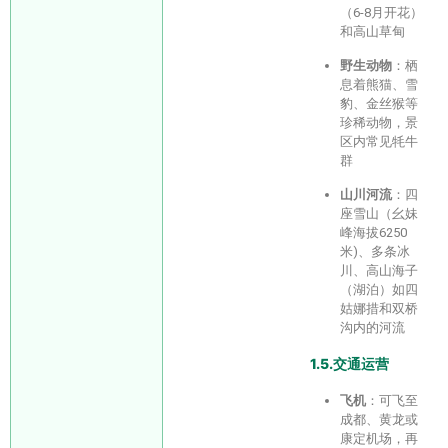
（6-8月开花）
和高山草甸
野生动物
：栖
息着熊猫、雪
豹、金丝猴等
珍稀动物，景
区内常见牦牛
群
山川河流
：四
座雪山（幺妹
峰海拔6250
米)、多条冰
川、高山海子
（湖泊）如四
姑娜措和双桥
沟内的河流
1.5.交通运营
飞机
：可飞至
成都、黄龙或
康定机场，再