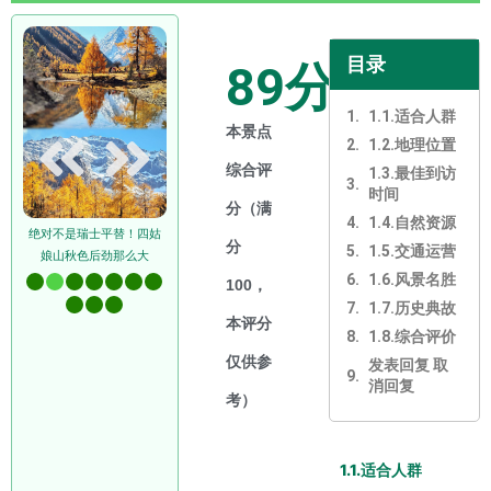
目录
89
分
1.1.适合人群
本景点
1.2.地理位置
综合评
1.3.最佳到访
时间
分（满
1.4.自然资源
绝对不是瑞士平替！四姑
四姑
绝对不是瑞士平替！四姑
绝对不是瑞士平替！四姑
运气
分
1.5.交通运营
娘山秋色后劲那么大
大
娘山秋色后劲那么大
娘山秋色后劲那么大
1.6.风景名胜
100，
1.7.历史典故
本评分
1.8.综合评价
仅供参
发表回复 取
消回复
考）
1.1.适合人群