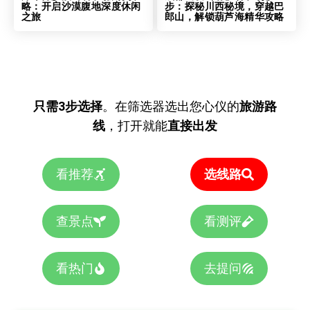
略：开启沙漠腹地深度休闲
步：探秘川西秘境，穿越巴
之旅
郎山，解锁葫芦海精华攻略
只需3步选择
。在筛选器选出您心仪的
旅游路
线
，打开就能
直接出发
看推荐
选线路
查景点
看测评
看热门
去提问