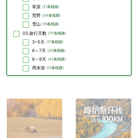
草原
(
21
条线路)
荒野
(
34
条线路)
雪山
(
19
条线路)
03.旅行天数
(
111
条线路)
3~5天
(
17
条线路)
6～7天
(
30
条线路)
8～9天
(
42
条线路)
周末游
(
12
条线路)