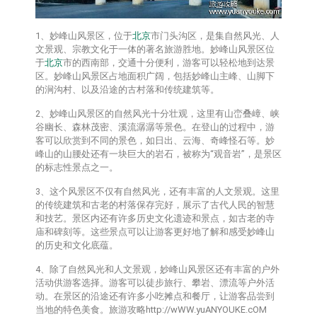
1、妙峰山风景区，位于
北京
市门头沟区，是集自然风光、人
文景观、宗教文化于一体的著名旅游胜地。妙峰山风景区位
于
北京
市的西南部，交通十分便利，游客可以轻松地到达景
区。妙峰山风景区占地面积广阔，包括妙峰山主峰、山脚下
的涧沟村、以及沿途的古村落和传统建筑等。
2、妙峰山风景区的自然风光十分壮观，这里有山峦叠嶂、峡
谷幽长、森林茂密、溪流潺潺等景色。在登山的过程中，游
客可以欣赏到不同的景色，如日出、云海、奇峰怪石等。妙
峰山的山腰处还有一块巨大的岩石，被称为“观音岩”，是景区
的标志性景点之一。
3、这个风景区不仅有自然风光，还有丰富的人文景观。这里
的传统建筑和古老的村落保存完好，展示了古代人民的智慧
和技艺。景区内还有许多历史文化遗迹和景点，如古老的寺
庙和碑刻等。这些景点可以让游客更好地了解和感受妙峰山
的历史和文化底蕴。
4、除了自然风光和人文景观，妙峰山风景区还有丰富的户外
活动供游客选择。游客可以徒步旅行、攀岩、漂流等户外活
动。在景区的沿途还有许多小吃摊点和餐厅，让游客品尝到
当地的特色美食。旅游攻略http://wWW.yuANYOUKE.cOM