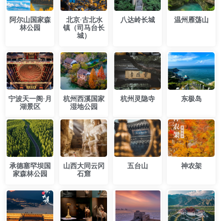
​阿尔山国家森
​北京·古北水
​八达岭长城
温州雁荡山
林公园
镇（司马台长
城）
宁波天一阁·月
杭州西溪国家
​杭州灵隐寺
东极岛
湖景区
湿地公园
承德塞罕坝国
山西大同云冈
五台山
神农架
家森林公园
石窟