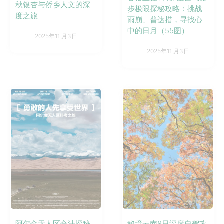
秋银杏与侨乡人文的深
步极限探秘攻略：挑战
度之旅
雨崩、普达措，寻找心
中的日月（55图）
2025年11 月3日
2025年11 月3日
阿尔金无人区合法探秘
秘境云南8日深度自驾攻