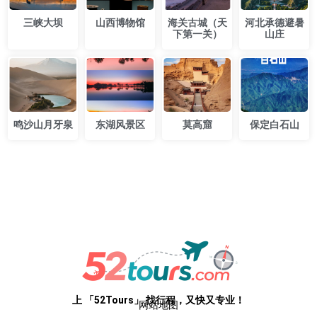
三峡大坝
山西博物馆
海关古城（天
河北承德避暑
下第一关）
山庄
鸣沙山月牙泉
东湖风景区
莫高窟
保定白石山
专业级路线，开箱即用。52Tours，您只需即刻启程
上 「52Tours」 找行程，又快又专业！
网站地图