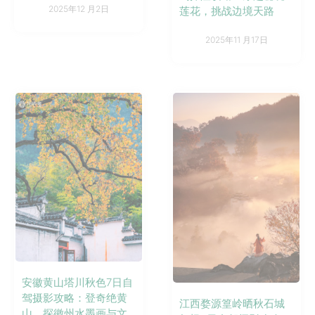
2025年12 月2日
莲花，挑战边境天路
2025年11 月17日
安徽黄山塔川秋色7日自
驾摄影攻略：登奇绝黄
江西婺源篁岭晒秋石城
山，探徽州水墨画与文