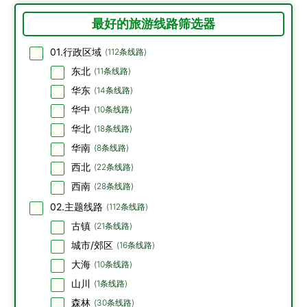
最好的旅游线路筛选器
01.行政区域
(
112
条线路)
东北
(
11
条线路)
华东
(
14
条线路)
华中
(
10
条线路)
华北
(
18
条线路)
华南
(
8
条线路)
西北
(
22
条线路)
西南
(
28
条线路)
02.主题线路
(
112
条线路)
古镇
(
21
条线路)
城市/郊区
(
16
条线路)
大海
(
10
条线路)
山川
(
1
条线路)
森林
(
30
条线路)