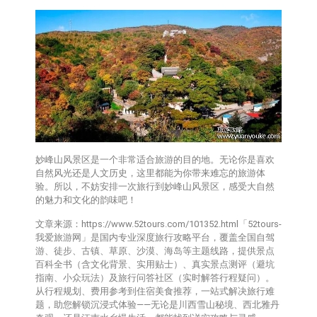
妙峰山风景区是一个非常适合旅游的目的地。无论你是喜欢
自然风光还是人文历史，这里都能为你带来难忘的旅游体
验。所以，不妨安排一次旅行到妙峰山风景区，感受大自然
的魅力和文化的韵味吧！
文章来源：https://www.52tours.com/101352.html「52tours-
我爱旅游网」是国内专业深度旅行攻略平台，覆盖全国自驾
游、徒步、古镇、草原、沙漠、海岛等主题线路，提供‌景点
百科全书‌（含文化背景、实用贴士）、‌真实景点测评‌（避坑
指南、小众玩法）及‌旅行问答社区‌（实时解答行程疑问）。
从行程规划、费用参考到住宿美食推荐，一站式解决旅行难
题，助您解锁沉浸式体验——无论是川西雪山秘境、西北雅丹