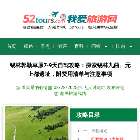
首页
线路
景点
测评
百科
问答
国内
锡林郭勒草原7-9天自驾攻略：探索锡林九曲、元
上都遗址，附费用清单与注意事项
看风景的心情
08/28/2025
无人讨论
发布评论
相关旅游线路
攻略目录
一、行程概述
二、行程纵览（表格版）