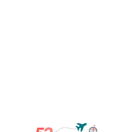
里
特
苑 –
锡林
浩特
锡林
浩特
D9
返程
–
★☆☆☆☆
–
（可
选）
注：本行程中的景点海拔均低
于3000米，因此不提供海拔
变化信息。
三、行程适合季节与人群
适合季节：
专业级路线，开箱即用。52Tours，您只需即刻启程
6月至8月：
最佳旅游季
节。6月草原新绿，野花
遍地；7、8月是草长得
最茂盛的时节，天空湛
蓝，是体验
锡林郭勒草