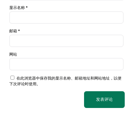
达里
诺尔
显示名称
*
– 阿
约
经
斯哈
180
D6
★★★★☆
棚
图石
公
镇
林 –
里
邮箱
*
黄岗
梁
经棚
网站
镇 –
克
乌兰
约
什
布统
200
D7
★★★★☆
克
草原
公
在此浏览器中保存我的显示名称、邮箱地址和网站地址，以便
腾
– 克
里
下次评论时使用。
旗
什克
腾旗
克什
克腾
旗 –
约
锡
太仆
300
林
D8
寺旗
★★★★★
公
浩
御马