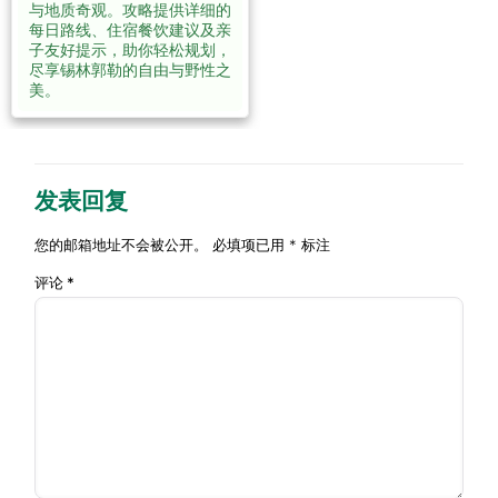
锡林
与地质奇观。攻略提供详细的
每日路线、住宿餐饮建议及亲
浩特
子友好提示，助你轻松规划，
– 平
约
锡
尽享锡林郭勒的自由与野性之
顶山
150
林
D3
★★★☆☆
美。
– 白
公
浩
音锡
里
特
勒牧
场
发表回复
锡林
浩特
约
– 元
正
您的邮箱地址不会被公开。
必填项已用
*
标注
180
D4
上都
★★★★☆
蓝
公
评论
*
遗址
旗
里
– 正
蓝旗
正蓝
约
达
旗 –
100
里
D5
达里
★★★☆☆
公
诺
诺尔
里
尔
湖