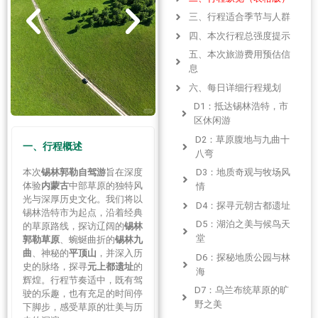
三、行程适合季节与人群
四、本次行程总强度提示
五、本次旅游费用预估信
息
六、每日详细行程规划
D1：抵达锡林浩特，市
区休闲游
D2：草原腹地与九曲十
一、行程概述
八弯
本次
锡林郭勒自驾游
旨在深度
D3：地质奇观与牧场风
体验
内蒙古
中部草原的独特风
情
光与深厚历史文化。我们将以
D4：探寻元朝古都遗址
锡林浩特市为起点，沿着经典
D5：湖泊之美与候鸟天
的草原路线，探访辽阔的
锡林
堂
郭勒草原
、蜿蜒曲折的
锡林九
曲
、神秘的
平顶山
，并深入历
D6：探秘地质公园与林
史的脉络，探寻
元上都遗址
的
海
辉煌。行程节奏适中，既有驾
D7：乌兰布统草原的旷
驶的乐趣，也有充足的时间停
野之美
下脚步，感受草原的壮美与历