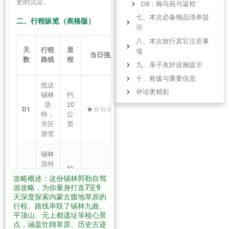
史的沉淀。
D8：御马苑与返程
七、本次必备物品清单提
二、行程纵览（表格版）
示
八、本次旅行其它注意事
住
天
行程
里
项
当日强度
宿
数
路线
程
地
九、亲子友好设施提示
十、救援与重要信息
抵达
评论更精彩
锡林
约
锡
浩
20
林
发表回复 取消回复
D1
★☆☆☆☆
特，
公
浩
相关旅游线路
市区
里
特
发表回复 取消回复
游览
锡林
浩特
约
锡
– 贝
攻略概述：这份锡林郭勒自驾
100
林
D2
子庙
★★★☆☆
游攻略，为你量身打造7至9
公
浩
– 锡
天深度探索内蒙古腹地草原的
里
特
林九
行程。路线串联了锡林九曲、
曲
平顶山、元上都遗址等核心景
点，涵盖壮阔草原、历史古迹