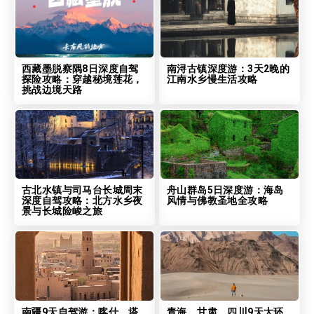
西藏墨脱察隅8日深度自驾
南浔古镇深度游：3天2晚的
探险攻略：穿越秘境莲花，
江南水乡慢生活攻略
挑战边境天路
古北水镇与司马台长城周末
舟山群岛5日深度游：海岛
深度自驾攻略：北方水乡夜
风情与佛教圣地全攻略
景与长城险峻之旅
南疆9天自驾游：喀什、塔
青海、甘肃、四川9天大环