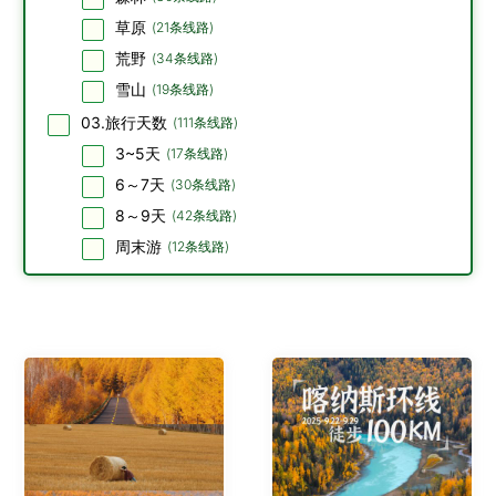
草原
(
21
条线路)
荒野
(
34
条线路)
雪山
(
19
条线路)
03.旅行天数
(
111
条线路)
3~5天
(
17
条线路)
6～7天
(
30
条线路)
8～9天
(
42
条线路)
周末游
(
12
条线路)