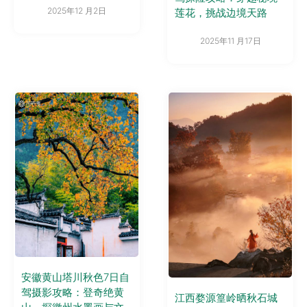
2025年12 月2日
莲花，挑战边境天路
2025年11 月17日
安徽黄山塔川秋色7日自
驾摄影攻略：登奇绝黄
江西婺源篁岭晒秋石城