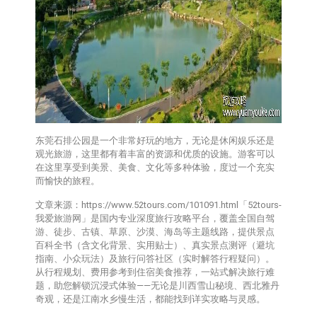
东莞石排公园是一个非常好玩的地方，无论是休闲娱乐还是
观光旅游，这里都有着丰富的资源和优质的设施。游客可以
在这里享受到美景、美食、文化等多种体验，度过一个充实
而愉快的旅程。
文章来源：https://www.52tours.com/101091.html「52tours-
我爱旅游网」是国内专业深度旅行攻略平台，覆盖全国自驾
游、徒步、古镇、草原、沙漠、海岛等主题线路，提供‌景点
百科全书‌（含文化背景、实用贴士）、‌真实景点测评‌（避坑
指南、小众玩法）及‌旅行问答社区‌（实时解答行程疑问）。
从行程规划、费用参考到住宿美食推荐，一站式解决旅行难
题，助您解锁沉浸式体验——无论是川西雪山秘境、西北雅丹
奇观，还是江南水乡慢生活，都能找到详实攻略与灵感。