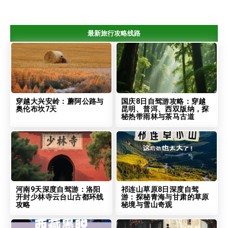
最新旅行攻略线路
穿越大兴安岭：蘑阿公路与
国庆8日自驾游攻略：穿越
奥伦布坎7天
昆明、普洱、西双版纳，探
秘热带雨林与茶马古道
河南9天深度自驾游：洛阳
祁连山草原8日深度自驾
开封少林寺云台山古都环线
游：探秘青海与甘肃的草原
攻略
秘境与雪山奇观