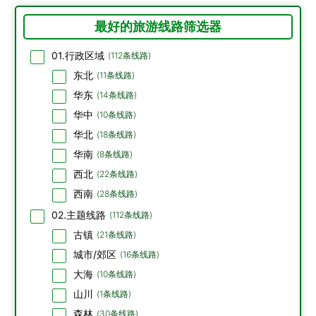
最好的旅游线路筛选器
01.行政区域
(
112
条线路)
东北
(
11
条线路)
华东
(
14
条线路)
华中
(
10
条线路)
华北
(
18
条线路)
华南
(
8
条线路)
西北
(
22
条线路)
西南
(
28
条线路)
02.主题线路
(
112
条线路)
古镇
(
21
条线路)
城市/郊区
(
16
条线路)
大海
(
10
条线路)
山川
(
1
条线路)
森林
(
30
条线路)