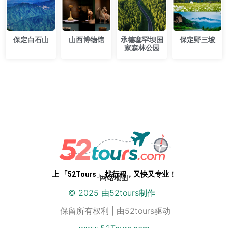
保定白石山
山西博物馆
承德塞罕坝国
保定野三坡
家森林公园
专业级路线，开箱即用。52Tours，您只需即刻启程
上 「52Tours」 找行程，又快又专业！
网站地图
© 2025 由
52
tours制作 |
保留所有权利 | 由52tours驱动