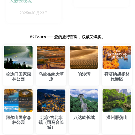
大必去秘境
2025年10 月23日
52Tours —— 您的旅行百科，权威又详实。
​哈达门国家森
乌兰布统大草
响沙湾
额济纳胡杨林
林公园
原
旅游区
​阿尔山国家森
​北京·古北水
​八达岭长城
温州雁荡山
林公园
镇（司马台长
城）