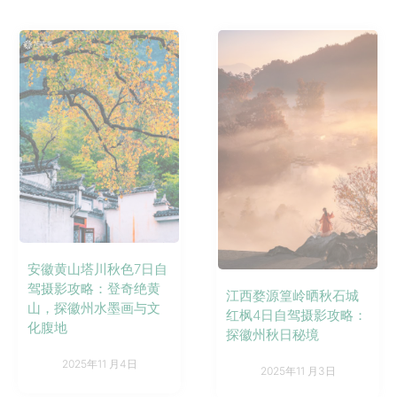
安徽黄山塔川秋色7日自
驾摄影攻略：登奇绝黄
江西婺源篁岭晒秋石城
山，探徽州水墨画与文
红枫4日自驾摄影攻略：
化腹地
探徽州秋日秘境
2025年11 月4日
2025年11 月3日