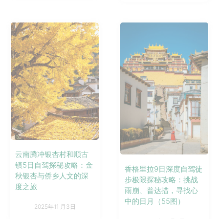
云南腾冲银杏村和顺古
镇5日自驾探秘攻略：金
香格里拉9日深度自驾徒
秋银杏与侨乡人文的深
步极限探秘攻略：挑战
度之旅
雨崩、普达措，寻找心
中的日月（55图）
2025年11 月3日