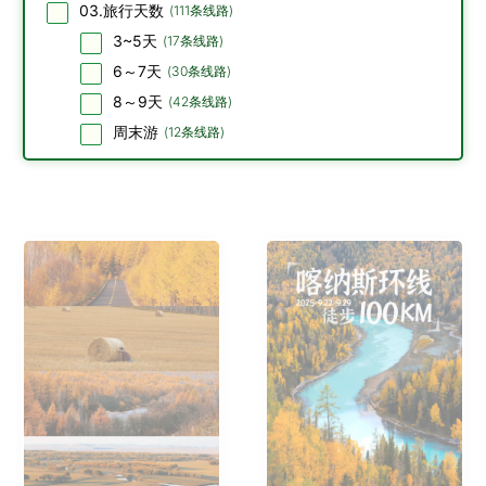
03.旅行天数
(
111
条线路)
3~5天
(
17
条线路)
6～7天
(
30
条线路)
8～9天
(
42
条线路)
周末游
(
12
条线路)