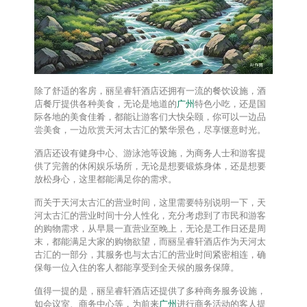
除了舒适的客房，丽呈睿轩酒店还拥有一流的餐饮设施，酒
店餐厅提供各种美食，无论是地道的
广州
特色小吃，还是国
际各地的美食佳肴，都能让游客们大快朵颐，你可以一边品
尝美食，一边欣赏天河太古汇的繁华景色，尽享惬意时光。
酒店还设有健身中心、游泳池等设施，为商务人士和游客提
供了完善的休闲娱乐场所，无论是想要锻炼身体，还是想要
放松身心，这里都能满足你的需求。
而关于天河太古汇的营业时间，这里需要特别说明一下，天
河太古汇的营业时间十分人性化，充分考虑到了市民和游客
的购物需求，从早晨一直营业至晚上，无论是工作日还是周
末，都能满足大家的购物欲望，而丽呈睿轩酒店作为天河太
古汇的一部分，其服务也与太古汇的营业时间紧密相连，确
保每一位入住的客人都能享受到全天候的服务保障。
值得一提的是，丽呈睿轩酒店还提供了多种商务服务设施，
如会议室、商务中心等，为前来
广州
进行商务活动的客人提