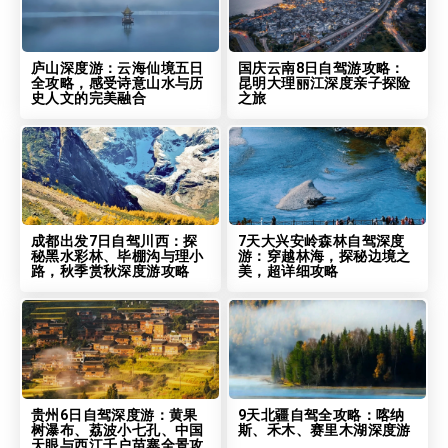
庐山深度游：云海仙境五日
国庆云南8日自驾游攻略：
全攻略，感受诗意山水与历
昆明大理丽江深度亲子探险
史人文的完美融合
之旅
成都出发7日自驾川西：探
7天大兴安岭森林自驾深度
秘黑水彩林、毕棚沟与理小
游：穿越林海，探秘边境之
路，秋季赏秋深度游攻略
美，超详细攻略
贵州6日自驾深度游：黄果
9天北疆自驾全攻略：喀纳
树瀑布、荔波小七孔、中国
斯、禾木、赛里木湖深度游
天眼与西江千户苗寨全景攻