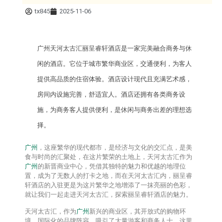
tx845
2025-11-06
广州
天河太古汇丽呈睿轩酒店是一家完美融合商务与休
闲的酒店。它位于城市繁华商业区，交通便利，为客人
提供高品质的住宿体验。酒店设计现代且充满艺术感，
房间内设施完善，舒适宜人。酒店还拥有各类商务设
施，为商务客人提供便利，是休闲与商务出差的理想选
择。
广州
，这座繁华的现代都市，是经济与文化的交汇点，是美
食与时尚的汇聚处，在这片繁荣的土地上，天河太古汇作为
广州
的新晋商业中心，凭借其独特的魅力和优越的地理位
置，成为了无数人的打卡之地，而在天河太古汇内，丽呈睿
轩酒店的入驻更是为这片繁华之地增添了一抹亮丽的色彩，
就让我们一起走进天河太古汇，探索丽呈睿轩酒店的魅力。
天河太古汇，作为
广州
新兴的商业区，其开放式的购物环
境、国际化的品牌阵容，吸引了大量游客和商务人士，这里