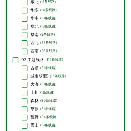
东北
(
11
条线路)
华东
(
14
条线路)
华中
(
10
条线路)
华北
(
18
条线路)
华南
(
8
条线路)
西北
(
22
条线路)
西南
(
28
条线路)
02.主题线路
(
112
条线路)
古镇
(
21
条线路)
城市/郊区
(
16
条线路)
大海
(
10
条线路)
山川
(
1
条线路)
森林
(
30
条线路)
草原
(
21
条线路)
荒野
(
34
条线路)
雪山
(
19
条线路)