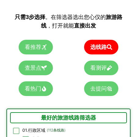
只需3步选择
。在筛选器选出您心仪的
旅游路
线
，打开就能
直接出发
看推荐
选线路
查景点
看测评
看热门
去提问
最好的旅游线路筛选器
01.行政区域
(
112
条线路)