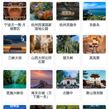
宁波天一阁·月
杭州西溪国家
​杭州灵隐寺
东极岛
湖景区
湿地公园
三峡大坝
山西大同云冈
望天树
莫高窟
石窟
恩施大峡谷
海关古城（天
古隆中
唐山清东陵
下第一关）