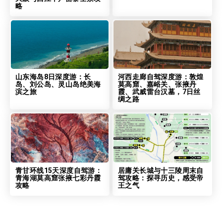
略
山东海岛8日深度游：长
河西走廊自驾深度游：敦煌
岛、刘公岛、灵山岛绝美海
莫高窟、嘉峪关、张掖丹
滨之旅
霞、武威雷台汉墓，7日丝
绸之路
青甘环线15天深度自驾游：
居庸关长城与十三陵周末自
青海湖莫高窟张掖七彩丹霞
驾攻略：探寻历史，感受帝
攻略
王之气