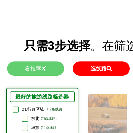
只需3步选择
。在筛
看推荐
选线路
最好的旅游线路筛选器
01.行政区域
(
112
条线路)
东北
(
11
条线路)
华东
(
14
条线路)