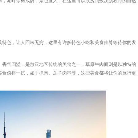
粼，湖畔绿树成荫，景色宜人，在这里可以欣赏到敖汉旗独特的自然
具特色，让人回味无穷，这里有许多特色小吃和美食佳肴等待你的发
、香气四溢，是敖汉地区传统的美食之一，草原牛肉面则是以独特的
美食值得一试，如手抓肉、羔羊肉串等，这些美食都将让你的旅行更