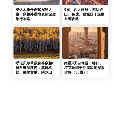
柴达木雅丹自驾探秘之
9日川西大环线：四姑娘
旅：穿越外星地表的深度
山、色达、稻城亚丁深度
旅行攻略
自驾攻略
呼伦贝尔草原森林穿越8
南疆9天自驾游：喀什、
日自驾深度游：莫日格
塔克拉玛干沙漠深度探索
勒、额尔古纳、阿尔山
攻略（50图））