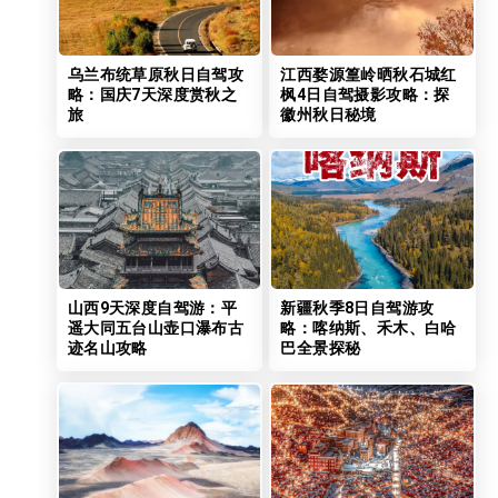
乌兰布统草原秋日自驾攻
江西婺源篁岭晒秋石城红
略：国庆7天深度赏秋之
枫4日自驾摄影攻略：探
旅
徽州秋日秘境
山西9天深度自驾游：平
新疆秋季8日自驾游攻
遥大同五台山壶口瀑布古
略：喀纳斯、禾木、白哈
迹名山攻略
巴全景探秘