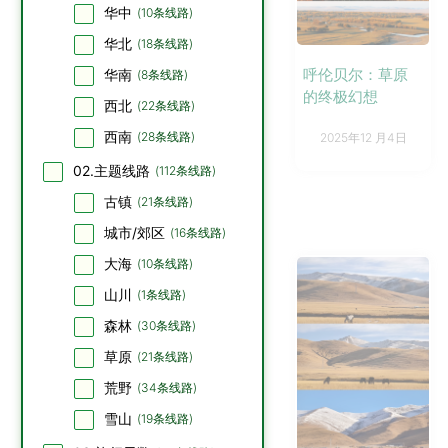
华中
(
10
条线路)
华北
(
18
条线路)
呼伦贝尔：草原
华南
(
8
条线路)
的终极幻想
西北
(
22
条线路)
西南
(
28
条线路)
2025年12 月4日
02.主题线路
(
112
条线路)
古镇
(
21
条线路)
城市/郊区
(
16
条线路)
大海
(
10
条线路)
山川
(
1
条线路)
森林
(
30
条线路)
草原
(
21
条线路)
荒野
(
34
条线路)
雪山
(
19
条线路)