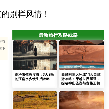
旗的别样风情！
最新旅行攻略线路
里有
留下
南浔古镇深度游：3天2晚
西藏阿里大环线11天自驾
的江南水乡慢生活攻略
游攻略：穿越世界屋脊，
探秘神山圣湖与古格王朝