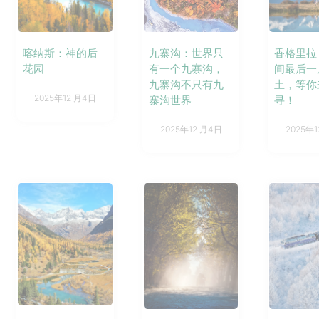
九寨沟：世界只
喀纳斯：神的后
香格里拉
有一个九寨沟，
花园
间最后一
九寨沟不只有九
土，等你
2025年12 月4日
寨沟世界
寻！
2025年12 月4日
2025年