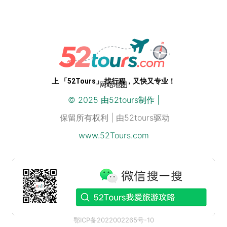
专业级路线，开箱即用。52Tours，您只需即刻启程
色单调，部分景点
可能因季节原因关
闭。
6-8月：
处于雨
季，光线不佳，影
响
摄影
效果。
适合人群：
上 「52Tours」 找行程，又快又专业！
网站地图
摄影爱好者：
追求
© 2025 由
52
tours制作 |
徽派建筑
与
秋色
完
保留所有权利 | 由52tours驱动
美结合的光影瞬
间。
www.52Tours.com
人文爱好者：
喜欢
探索古村落的历史
文化，感受
徽州文
化
的魅力。
自然风光爱好者：
沉醉于
梯田
、山水
和
古道
的秀美风
光。
鄂ICP备2022002265号-10