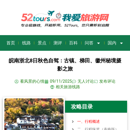
首页
线路
景点
测评
百科
问答
国内
皖南浙北8日秋色自驾：古镇、梯田、徽州秘境摄
影之旅
看风景的心情
09/11/2025
无人讨论
发布评论
相关旅游线路
攻略目录
一、行程概述
二、行程纵览（表格版）