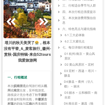
三、行程适合季节与人群
四、本次行程总强度提示
五、本次旅游费用预估信
息
六、特色亮点与避坑指南
6.1 三大必体验
6.2 三大避坑点
塔川的秋天美哭了
，根本
塔川的秋天美哭了
，根本
了
七、每日详细行程规划
没有平替_6_麦客旅行_徽州-
没有平替_4_麦客旅行_徽州-
没
国
D1 杭州/南京 – 黄山风
赏秋-国庆特辑-来自52tours
赏秋-国庆特辑-来自52tours
赏
旅
景区
我爱旅游网
我爱旅游网
D2 黄山风景区 – 宏村
D3 宏村 – 西递 – 塔川 –
黟县
一、行程概述
D4 黟县 – 衢州（廿八
本次
皖南浙北
自驾游行程从
杭
都） – 丽水
州
或
南京
出发，呈环线游览。
D5 丽水 – 云和梯田 – 南
路线设计充分考虑了秋季
摄影
尖岩
的黄金时段和光线，将
徽派古
D6 南尖岩 – 遂昌（独
村落
的韵味与
江南
的秀美梯田