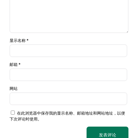
无海
丽水
拔超
– 云
约
云和梯
过
和梯
100
D5
田、南
3000
★★★★★
田 –
公
尖岩
米，
南尖
里
无需
显示名称
*
岩
标注
无海
南尖
南尖岩
拔超
邮箱
*
岩 –
约
（日
过
遂昌
100
D6
出）、
3000
★★★★
（独
公
独山古
米，
山）-
里
寨
无需
网站
松阳
标注
松阳
无海
– 古
拔超
约
在此浏览器中保存我的显示名称、邮箱地址和网站地址，以便
堰画
杨家堂
过
150
下次评论时使用。
D7
乡 –
村、古
3000
★★★
公
杭
堰画乡
米，
里
州/
无需