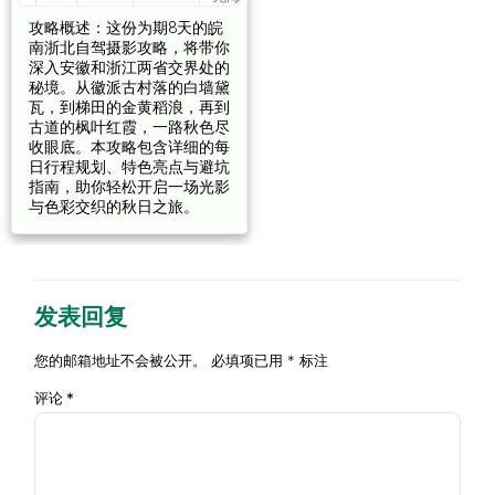
黄山风
拔超
攻略概述：这份为期8天的皖
黄山
约
景区
过
南浙北自驾摄影攻略，将带你
风景
70
D2
（日
3000
★★★★
深入安徽和浙江两省交界处的
区 –
公
出）、
米，
秘境。从徽派古村落的白墙黛
宏村
里
宏村
无需
瓦，到梯田的金黄稻浪，再到
标注
古道的枫叶红霞，一路秋色尽
收眼底。本攻略包含详细的每
日行程规划、特色亮点与避坑
无海
宏村
指南，助你轻松开启一场光影
拔超
– 西
宏村、
约
与色彩交织的秋日之旅。
过
递 –
西递、
40
D3
3000
★★★
塔川
塔川、
公
米，
– 黟
南屏
里
无需
县
标注
发表回复
黟县
无海
– 衢
您的邮箱地址不会被公开。
必填项已用
*
标注
拔超
州
约
廿八都
过
评论
*
（廿
180
D4
古镇、
3000
★★★
八
公
江郎山
米，
都）
里
无需
– 丽
标注
水