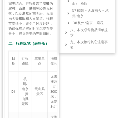
完美结合。行程覆盖了
安徽
的
山）- 松阳
宏村
、
西递
、
塔川
等经典古村
D7 松阳 – 古堰画乡 – 杭
落，以及
浙江
的南尖岩、古堰
州/南京
画乡等
梯田
和人文景点。行程
D8 杭州/南京 – 返程
节奏适中，避免了过度赶路，
确保你有足够的时间沉浸在美
八、本次必备物品清单提
景中，捕捉最美的光影瞬间。
示
九、本次旅行其它注意事
二、行程纵览（表格版）
项
十、亲子友好与行车安全
里
日
行程
主要景
海拔
提示
程
当日强度
期
路线
点
变化
数
十一、重要救援信息
评论更精彩
无海
杭
发表回复 取消回复
拔超
州/
约
过
相关旅游线路
南京
黄山风
280
D1
3000
★★★★
– 黄
景区
公
发表回复 取消回复
米，
山风
里
无需
景区
标注
无海