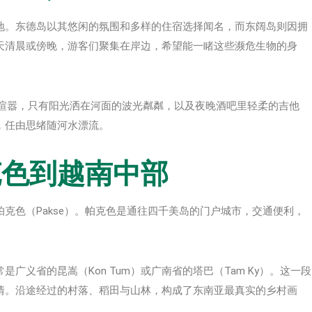
地。东德岛以其悠闲的氛围和多样的住宿选择闻名，而东阔岛则因拥
天清晨或傍晚，游客们聚集在岸边，希望能一睹这些濒危生物的身
市的喧嚣，只有阳光洒在河面的波光粼粼，以及夜晚酒吧里轻柔的吉他
，任由思绪随河水漂流。
克色到越南中部
克色（Pakse）。帕克色是通往四千美岛的门户城市，交通便利，
义省的昆嵩（Kon Tum）或广南省的塔巴（Tam Ky）。这一段
情。沿途经过的村落、稻田与山林，构成了东南亚最真实的乡村画