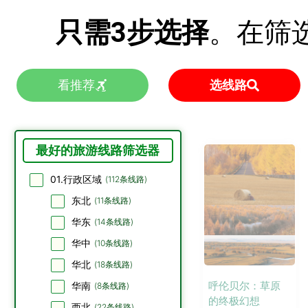
只需3步选择
。在筛
看推荐
选线路
最好的旅游线路筛选器
01.行政区域
(
112
条线路)
东北
(
11
条线路)
华东
(
14
条线路)
华中
(
10
条线路)
华北
(
18
条线路)
呼伦贝尔：草原
华南
(
8
条线路)
的终极幻想
西北
(
22
条线路)