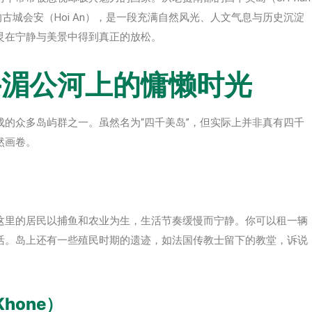
古城会安（Hoi An），是一段充满自然风光、人文气息与历史沉淀
灵在宁静与美景中得到真正的放松。
—湄公河上的慵懒时光
的众多岛屿群之一。虽然名为“四千美岛”，但实际上并非真有四千
然画卷。
这里的居民以捕鱼和农业为生，生活节奏缓慢而宁静。你可以租一辆
活。岛上还有一些殖民时期的遗迹，如法国传教士留下的教堂，诉说
hone）