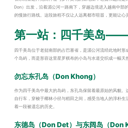
Don）出发，沿着湄公河一路南下，穿越边境进入越南中部的
的慢旅行路线。这段旅程不仅让人远离都市喧嚣，更能让心
第一站：四千美岛—
四千美岛位于老挝南部的占巴塞省，是湄公河流经此地时形成
个岛屿，而是形容这里星罗棋布的小岛与水道交织成一幅天
勿忘东孔岛（Don Khong）
作为四千美岛中最大的岛屿，东孔岛保留着最原始的风貌。
自行车，穿梭于椰林小径与稻田之间，感受当地人的淳朴生
着一段被遗忘的历史。
东德岛（Don Det）与东阔岛（Don K