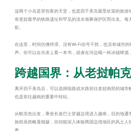
这两个小岛是背包客的天堂，也是四千美岛最受欢迎的旅游
有老挝最早的铁路遗址和罕见的淡水海豚保护区而出名。每
影。
在这里，时间仿佛停滞。没有Wi-Fi信号干扰，也没有城
声。你可以在吊床上看一本书，或者在河边喝一杯冰镇啤酒
跨越国界：从老挝帕
离开四千美岛后，可以选择陆路或水路前往老挝南部的城市帕
也是前往越南的重要中转站。
从帕克色出发，乘坐长途巴士穿越边境进入越南，目的地通常是广
旅程虽然略显颠簸，但却能深入体验两国边境地区的风土人
卷。