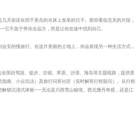
起几天前还在四千美岛的吊床上发呆的日子。那些看似无关的片段，
——它不急于带你去远方，而是让你在途中找到自己。
到会安的慢旅行。在这片美丽的土地上，你会发现另一种生活方式，
，覆盖全国自驾游、徒步、古镇、草原、沙漠、海岛等主题线路，提供‌景
避坑指南、小众玩法）及‌旅行问答社区‌（实时解答行程疑问）。从行程
您解锁沉浸式体验——无论是川西雪山秘境、西北雅丹奇观，还是江