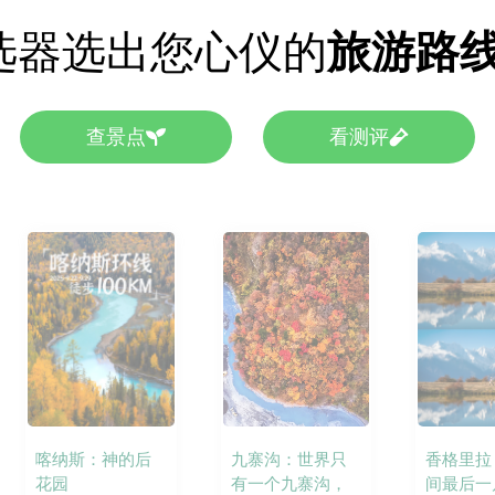
选器选出您心仪的
旅游路
查景点
看测评
九寨沟：世界只
喀纳斯：神的后
香格里拉
有一个九寨沟，
花园
间最后一