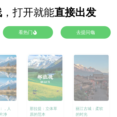
线
，打开就能
直接出发
看热门
去提问
：，人
那拉提：立体草
丽江古城：柔软
片净
原的范本
的时光