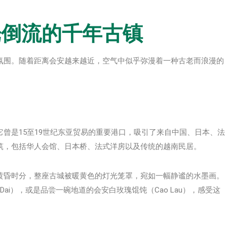
光倒流的千年古镇
氛围。随着距离会安越来越近，空气中似乎弥漫着一种古老而浪漫的
曾是15至19世纪东亚贸易的重要港口，吸引了来自中国、日本、法
筑，包括华人会馆、日本桥、法式洋房以及传统的越南民居。
黄昏时分，整座古城被暖黄色的灯光笼罩，宛如一幅静谧的水墨画。
ai），或是品尝一碗地道的会安白玫瑰馄饨（Cao Lau），感受这