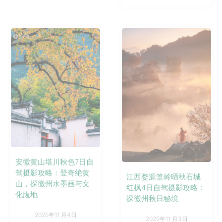
安徽黄山塔川秋色7日自
驾摄影攻略：登奇绝黄
江西婺源篁岭晒秋石城
山，探徽州水墨画与文
红枫4日自驾摄影攻略：
化腹地
探徽州秋日秘境
2025年11 月4日
2025年11 月3日