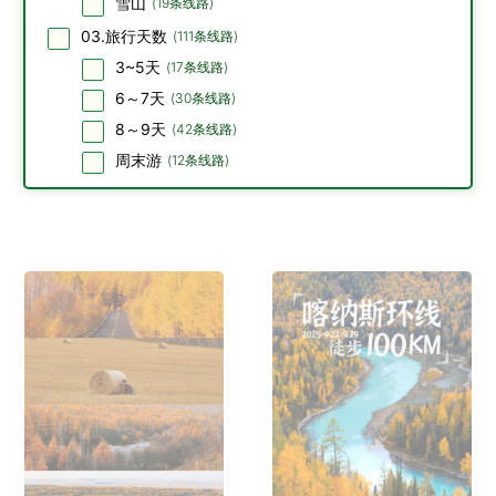
雪山
(
19
条线路)
03.旅行天数
(
111
条线路)
3~5天
(
17
条线路)
6～7天
(
30
条线路)
8～9天
(
42
条线路)
周末游
(
12
条线路)