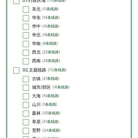
01.行政区域
(
112
条线路)
东北
(
11
条线路)
华东
(
14
条线路)
华中
(
10
条线路)
华北
(
18
条线路)
华南
(
8
条线路)
西北
(
22
条线路)
西南
(
28
条线路)
02.主题线路
(
112
条线路)
古镇
(
21
条线路)
城市/郊区
(
16
条线路)
大海
(
10
条线路)
山川
(
1
条线路)
森林
(
30
条线路)
草原
(
21
条线路)
荒野
(
34
条线路)