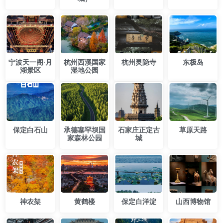
宁波天一阁·月
杭州西溪国家
​杭州灵隐寺
东极岛
湖景区
湿地公园
保定白石山
承德塞罕坝国
石家庄正定古
草原天路
家森林公园
城
神农架
黄鹤楼
保定白洋淀
山西博物馆