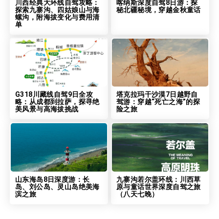
川西经典大环线自驾攻略：
喀纳斯深度自驾8日游：探
探索九寨沟、四姑娘山与海
秘北疆秘境，穿越金秋童话
螺沟，附海拔变化与费用清
单
G318川藏线自驾9日全攻
塔克拉玛干沙漠7日越野自
略：从成都到拉萨，探寻绝
驾游：穿越“死亡之海”的探
美风景与高海拔挑战
险之旅
山东海岛8日深度游：长
九寨沟若尔盖环线：川西草
岛、刘公岛、灵山岛绝美海
原与童话世界深度自驾之旅
滨之旅
（八天七晚）