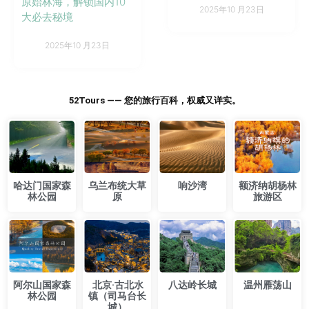
原始林海，解锁国内10
2025年10 月23日
大必去秘境
2025年10 月23日
52Tours —— 您的旅行百科，权威又详实。
​哈达门国家森
乌兰布统大草
响沙湾
额济纳胡杨林
林公园
原
旅游区
​阿尔山国家森
​北京·古北水
​八达岭长城
温州雁荡山
林公园
镇（司马台长
城）