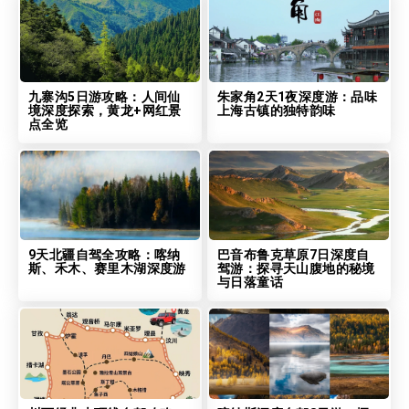
九寨沟5日游攻略：人间仙
朱家角2天1夜深度游：品味
境深度探索，黄龙+网红景
上海古镇的独特韵味
点全览
9天北疆自驾全攻略：喀纳
巴音布鲁克草原7日深度自
斯、禾木、赛里木湖深度游
驾游：探寻天山腹地的秘境
与日落童话