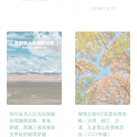
2025年11 月3日
阿尔金无人区合法探秘
秘境云南8日深度自驾攻
自驾极限攻略：青海、
略：大理、丽江、沙
新疆、西藏三省高海拔
溪、玉龙雪山至香格里
交界处的秘境穿越
拉（2025年版）