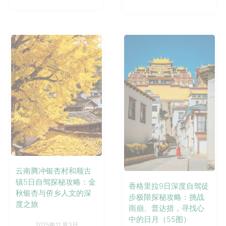
云南腾冲银杏村和顺古
镇5日自驾探秘攻略：金
香格里拉9日深度自驾徒
秋银杏与侨乡人文的深
步极限探秘攻略：挑战
度之旅
雨崩、普达措，寻找心
中的日月（55图）
2025年11 月3日