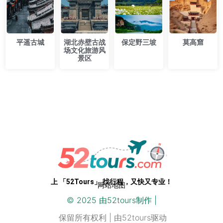
平遥古城
湖北赤壁古战
保定野三坡
莫高窟
场文化旅游风
景区
专业级路线，开箱即用。52Tours，您只需即刻启程
上 「52Tours」 找行程，又快又专业！
网站地图
© 2025 由
52
tours制作 |
保留所有权利 | 由52tours驱动