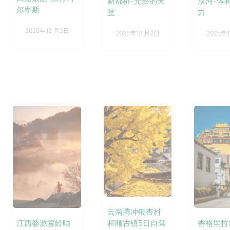
新都桥-光影的天
漠河-体
尔卑斯
堂
力
2025年12 月2日
2025年12 月2日
2025年
云南腾冲银杏村
江西婺源篁岭晒
和顺古镇5日自驾
香格里拉