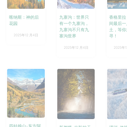
九寨沟：世界只
喀纳斯：神的后
香格里拉
有一个九寨沟，
花园
间最后一
九寨沟不只有九
土，等你
2025年12 月4日
寨沟世界
寻！
2025年12 月4日
2025年
四姑娘山-东方阿