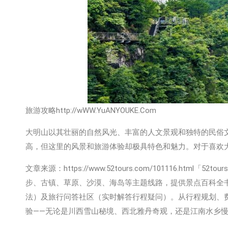
旅游攻略http://wWW.YuANYOUKE.Com
大明山以其壮丽的自然风光、丰富的人文景观和独特的民俗
高，但这里的风景和旅游体验却极具特色和魅力。对于喜欢
文章来源：https://www.52tours.com/101116.h
步、古镇、草原、沙漠、海岛等主题线路，提供‌景点百科全书
法）及‌旅行问答社区‌（实时解答行程疑问）。从行程规划
验——无论是川西雪山秘境、西北雅丹奇观，还是江南水乡