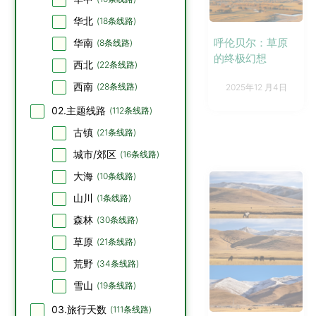
华北
(
18
条线路)
呼伦贝尔：草原
华南
(
8
条线路)
的终极幻想
西北
(
22
条线路)
西南
(
28
条线路)
2025年12 月4日
02.主题线路
(
112
条线路)
古镇
(
21
条线路)
城市/郊区
(
16
条线路)
大海
(
10
条线路)
山川
(
1
条线路)
森林
(
30
条线路)
草原
(
21
条线路)
荒野
(
34
条线路)
雪山
(
19
条线路)
03.旅行天数
(
111
条线路)