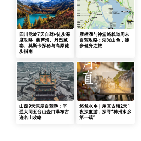
四川党岭7天自驾+徒步深
雁栖湖与神堂峪栈道周末
度攻略 | 葫芦海、丹巴藏
自驾攻略：湖光山色，徒
寨、莫斯卡探秘与高原徒
步健身之旅
步指南
山西9天深度自驾游：平
悠然水乡｜甪直古镇2天1
遥大同五台山壶口瀑布古
夜深度游，探寻“神州水乡
迹名山攻略
第一镇”