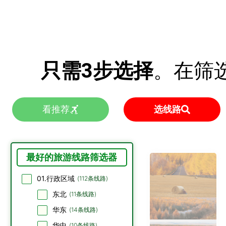
只需3步选择
。在筛
看推荐
选线路
最好的旅游线路筛选器
01.行政区域
(
112
条线路)
东北
(
11
条线路)
华东
(
14
条线路)
华中
(
10
条线路)