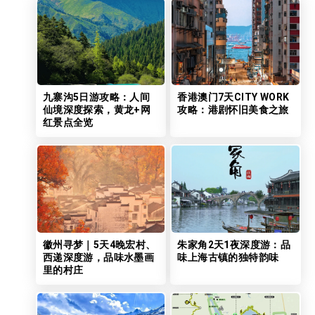
九寨沟5日游攻略：人间
香港澳门7天CITY WORK
仙境深度探索，黄龙+网
攻略：港剧怀旧美食之旅
红景点全览
徽州寻梦｜5天4晚宏村、
朱家角2天1夜深度游：品
西递深度游，品味水墨画
味上海古镇的独特韵味
里的村庄