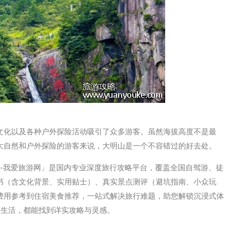
文化以及各种户外探险活动吸引了众多游客。虽然海拔高度不是最
大自然和户外探险的游客来说，大明山是一个不容错过的好去处。
tml「52tours-我爱旅游网」是国内专业深度旅行攻略平台，覆盖全国自驾游、徒
‌（含文化背景、实用贴士）、‌真实景点测评‌（避坑指南、小众玩
、费用参考到住宿美食推荐，一站式解决旅行难题，助您解锁沉浸式体
慢生活，都能找到详实攻略与灵感。