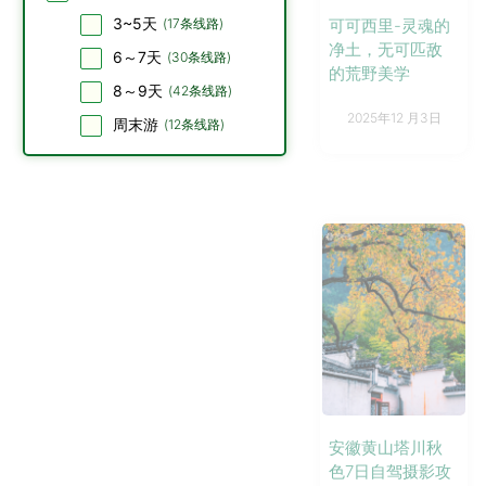
3~5天
(
17
条线路)
可可西里-灵魂的
净土，无可匹敌
6～7天
(
30
条线路)
的荒野美学
8～9天
(
42
条线路)
2025年12 月3日
周末游
(
12
条线路)
安徽黄山塔川秋
色7日自驾摄影攻