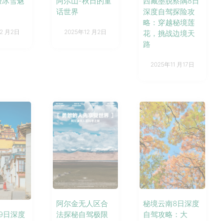
阿尔山-秋日的童
西藏墨脱察隅8日
验冰雪魅
话世界
深度自驾探险攻
略：穿越秘境莲
2025年12 月2日
12 月2日
花，挑战边境天
路
2025年11 月17日
阿尔金无人区合
秘境云南8日深度
法探秘自驾极限
自驾攻略：大
9日深度