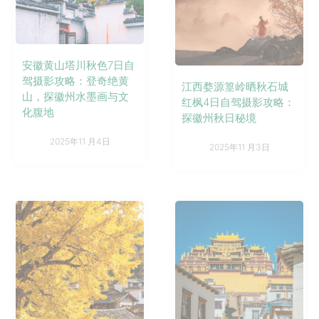
安徽黄山塔川秋色7日自
驾摄影攻略：登奇绝黄
江西婺源篁岭晒秋石城
山，探徽州水墨画与文
红枫4日自驾摄影攻略：
化腹地
探徽州秋日秘境
2025年11 月4日
2025年11 月3日