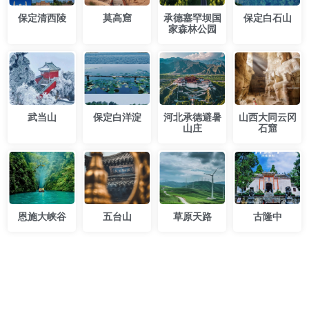
保定清西陵
莫高窟
承德塞罕坝国
保定白石山
家森林公园
武当山
保定白洋淀
河北承德避暑
山西大同云冈
山庄
石窟
恩施大峡谷
五台山
草原天路
古隆中
专业级路线，开箱即用。52Tours，您只需即刻启程