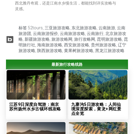
西北雅丹奇观，还是江南水乡慢生活，都能找到详实攻略与
灵感。
标签
52tours
,
三亚旅游攻略
,
东北旅游攻略
,
云南旅游
,
云南
旅游团
,
云南旅游报价
,
云南旅游攻略
,
云南旅行
,
北京旅游攻
略
,
新疆旅游攻略
,
旅游攻略网
,
旅行攻略网
,
昆明旅游攻略
,
昆
明旅行社
,
海南旅游攻略
,
西安旅游攻略
,
贵州旅游攻略
,
辽宁
旅游攻略
,
陕西旅游攻略
,
黄果树旅游攻略
,
黑龙江旅游攻略
最新旅行攻略线路
江苏9日深度自驾游：南京
九寨沟5日游攻略：人间仙
苏州扬州水乡古镇环线攻略
境深度探索，黄龙+网红景
点全览