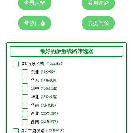
查景点
看测评
看热门
去提问
最好的旅游线路筛选器
01.行政区域
(
112
条线路)
东北
(
11
条线路)
华东
(
14
条线路)
华中
(
10
条线路)
华北
(
18
条线路)
华南
(
8
条线路)
西北
(
22
条线路)
西南
(
28
条线路)
02.主题线路
(
112
条线路)