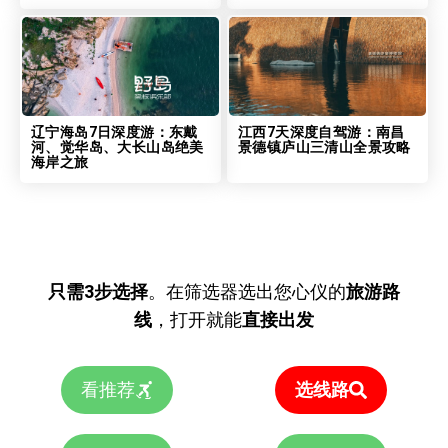
辽宁海岛7日深度游：东戴
江西7天深度自驾游：南昌
河、觉华岛、大长山岛绝美
景德镇庐山三清山全景攻略
海岸之旅
只需3步选择
。在筛选器选出您心仪的
旅游路
线
，打开就能
直接出发
看推荐
选线路