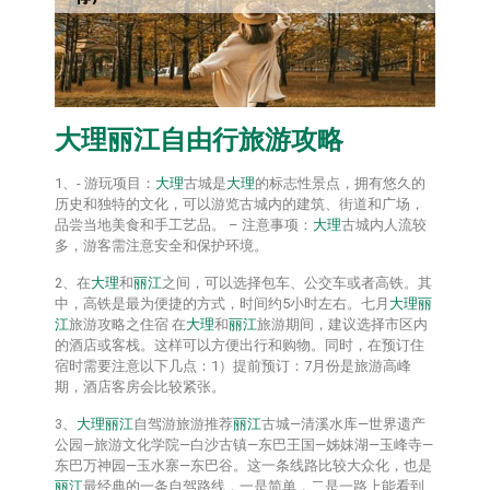
大理
丽江
自由行旅游攻略
1、- 游玩项目：
大理
古城是
大理
的标志性景点，拥有悠久的
历史和独特的文化，可以游览古城内的建筑、街道和广场，
品尝当地美食和手工艺品。 – 注意事项：
大理
古城内人流较
多，游客需注意安全和保护环境。
2、在
大理
和
丽江
之间，可以选择包车、公交车或者高铁。其
中，高铁是最为便捷的方式，时间约5小时左右。七月
大理
丽
江
旅游攻略之住宿 在
大理
和
丽江
旅游期间，建议选择市区内
的酒店或客栈。这样可以方便出行和购物。同时，在预订住
宿时需要注意以下几点：1）提前预订：7月份是旅游高峰
期，酒店客房会比较紧张。
3、
大理
丽江
自驾游旅游推荐
丽江
古城—清溪水库—世界遗产
公园—旅游文化学院—白沙古镇—东巴王国—姊妹湖—玉峰寺—
东巴万神园—玉水寨—东巴谷。这一条线路比较大众化，也是
丽江
最经典的一条自驾路线，一是简单，二是一路上能看到