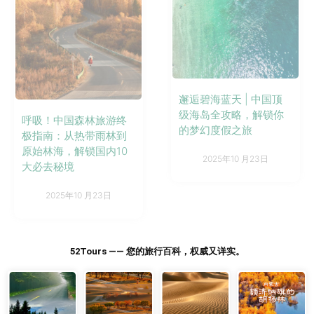
邂逅碧海蓝天 | 中国顶
级海岛全攻略，解锁你
呼吸！中国森林旅游终
的梦幻度假之旅
极指南：从热带雨林到
原始林海，解锁国内10
2025年10 月23日
大必去秘境
2025年10 月23日
52Tours —— 您的旅行百科，权威又详实。