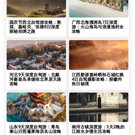
国庆节西北自驾游攻略：敦
广西北海涠洲岛7日深度
煌、嘉峪关、张掖8日深度
游：火山海岛与浪漫渔村全
探秘丝绸之路
攻略
河北9天深度自驾游：北戴
江西婺源篁岭晒秋石城红枫
河秦皇岛承德张北草原天路
4日自驾摄影攻略：探徽州
攻略
秋日秘境
山东9天深度自驾游：青岛
南浔古镇深度游：3天2晚的
泰山日照蓬莱海滨名山攻略
江南水乡慢生活攻略