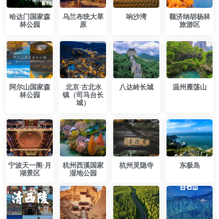
​哈达门国家森
乌兰布统大草
响沙湾
额济纳胡杨林
林公园
原
旅游区
​阿尔山国家森
​北京·古北水
​八达岭长城
温州雁荡山
林公园
镇（司马台长
城）
宁波天一阁·月
杭州西溪国家
​杭州灵隐寺
东极岛
湖景区
湿地公园