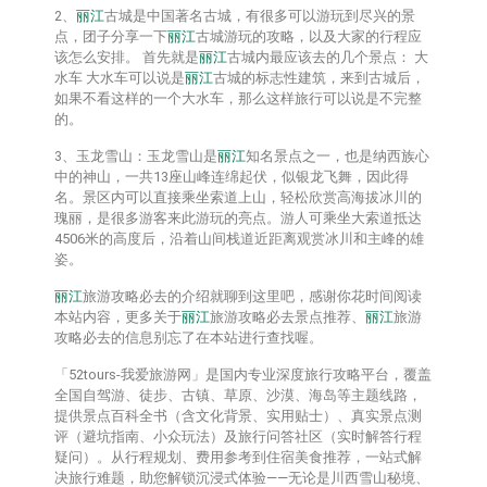
2、
丽江
古城是中国著名古城，有很多可以游玩到尽兴的景
点，团子分享一下
丽江
古城游玩的攻略，以及大家的行程应
该怎么安排。 首先就是
丽江
古城内最应该去的几个景点： 大
水车 大水车可以说是
丽江
古城的标志性建筑，来到古城后，
如果不看这样的一个大水车，那么这样旅行可以说是不完整
的。
3、玉龙雪山：玉龙雪山是
丽江
知名景点之一，也是纳西族心
中的神山，一共13座山峰连绵起伏，似银龙飞舞，因此得
名。景区内可以直接乘坐索道上山，轻松欣赏高海拔冰川的
瑰丽，是很多游客来此游玩的亮点。游人可乘坐大索道抵达
4506米的高度后，沿着山间栈道近距离观赏冰川和主峰的雄
姿。
丽江
旅游攻略必去的介绍就聊到这里吧，感谢你花时间阅读
本站内容，更多关于
丽江
旅游攻略必去景点推荐、
丽江
旅游
攻略必去的信息别忘了在本站进行查找喔。
「52tours-我爱旅游网」是国内专业深度旅行攻略平台，覆盖
全国自驾游、徒步、古镇、草原、沙漠、海岛等主题线路，
提供‌景点百科全书‌（含文化背景、实用贴士）、‌真实景点测
评‌（避坑指南、小众玩法）及‌旅行问答社区‌（实时解答行程
疑问）。从行程规划、费用参考到住宿美食推荐，一站式解
决旅行难题，助您解锁沉浸式体验——无论是川西雪山秘境、