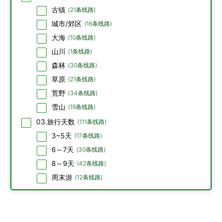
古镇
(
21
条线路)
城市/郊区
(
16
条线路)
大海
(
10
条线路)
山川
(
1
条线路)
森林
(
30
条线路)
草原
(
21
条线路)
荒野
(
34
条线路)
雪山
(
19
条线路)
03.旅行天数
(
111
条线路)
3~5天
(
17
条线路)
6～7天
(
30
条线路)
8～9天
(
42
条线路)
周末游
(
12
条线路)