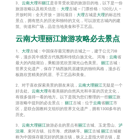
3、
云南
大理
和
丽江
是非常受欢迎的旅游目的地，以下是一份
旅游攻略以及相关信息：
大理
古城 – 门票价格：120元/人 –
开放时间：全天开放 – 游玩项目：
大理
古城是
大理
的标志性
景点，拥有悠久的历史和独特的文化，可以游览古城内的建
筑、街道和广场，品尝当地美食和手工艺品。
云南
大理
丽江
旅游攻略必去景点
1、
大理
古城：中国保存最完整的古城之一，建于公元738
年，漫步其中感受古代氛围和传统白族文化。 洱海：
云南
省
最大的内陆湖泊，乘船游览欣赏湖光山色美景。
丽江
古城：
世界文化遗产，保存了纳西族民居建筑的独特风格，漫步石
板路欣赏精美的民居、手工艺品和美食。
2、对于喜欢探索美景的朋友来说，
云南
大理
丽江
无疑是一个
好去处。
云南
大理
有着美丽的自然风光和丰富的历史文化，
有很多值得一看的地方。以下是我为您们整理的一些
丽江
旅
游攻略中提到的必去景点：
丽江
古城：位于
云南
省
丽江
市
区，是联合国教科文组织的世界文化遗产，拥有1300多年的
历史。
3、
云南
大理
丽江
旅游必去的景点有
丽江
古城、玉龙雪山、
泸
沽湖
、束河古镇、拉市海、虎跳峡等。
丽江
古城
丽江
古城被
称为中国保存最完好的民族古镇，狭义上是指大研古镇，是