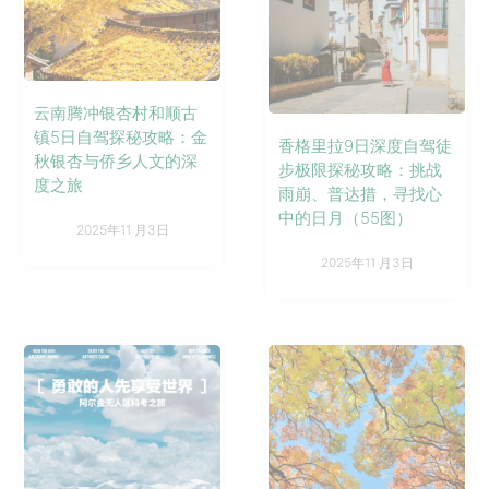
云南腾冲银杏村和顺古
镇5日自驾探秘攻略：金
香格里拉9日深度自驾徒
秋银杏与侨乡人文的深
步极限探秘攻略：挑战
度之旅
雨崩、普达措，寻找心
中的日月（55图）
2025年11 月3日
2025年11 月3日