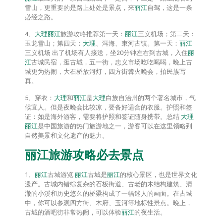
雪山，更重要的是路上处处是景点，来
丽江
自驾，这是一条
必经之路。
4、
大理
丽江
旅游攻略推荐第一天：
丽江
三义机场；第二天：
玉龙雪山；第四天：
大理
、洱海、束河古镇。第一天：
丽江
三义机场 出了机场有人接送，坐20分钟左右到古城，入住
丽
江
古城民宿，逛古城，五一街，忠义市场吃吃喝喝，晚上古
城更为热闹，大石桥放河灯，四方街篝火晚会，拍民族写
真。
5、穿衣：
大理
和
丽江
是
大理
白族自治州的两个著名城市，气
候宜人。但是夜晚会比较凉，要备好适合的衣服。护照和签
证：如是海外游客，需要将护照和签证随身携带。总结
大理
丽江
是中国旅游的热门旅游地之一，游客可以在这里领略到
自然美景和文化遗产的魅力。
丽江
旅游攻略必去景点
1、
丽江
古城游览
丽江
古城是
丽江
的核心景区，也是世界文化
遗产。古城内错综复杂的石板街道、古老的木结构建筑、清
澈的小溪和历史悠久的桥梁构成了一幅迷人的画面。在古城
中，你可以参观四方街、木府、玉河等地标性景点。晚上，
古城的酒吧街非常热闹，可以体验
丽江
的夜生活。