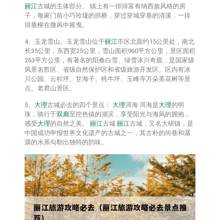
丽江
古城的主体部分。 镇上有一排排富有纳西族风格的房
子，每家门前小巧玲珑的拱桥，穿过穿城穿巷的清溪，一排
排垂柳在微风中摇曳。
4、玉龙雪山。玉龙雪山位于
丽江
市区北面约15公里处，南北
长35公里，东西宽25公里，雪山面积960平方公里，景区面积
263平方公里，有著名的阳春白雪、绿雪冰川奇观，是国家级
风景名胜区、省级自然保护区和省级旅游开发区。区内有冰
川公园、云杉坪、甘海子、牦牛坪、玉峰寺万朵茶花树等景
点。老君山景区。
5、
大理
古城必去的四个景点：
大理
洱海 洱海是
大理
的明
珠，骑行于
双廊
至挖色镇的湖滨，享受阳光与海风的拥抱，
感受
大理
的自然之美。
丽江
古城
丽江
古城，又名大研镇，是
中国成功申报世界文化遗产的古城之一，其古朴的街巷和潺
潺的水系勾勒出独特的韵味。