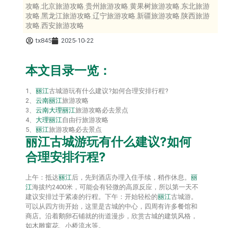
攻略,北京旅游攻略,贵州旅游攻略,黄果树旅游攻略,东北旅游
攻略,黑龙江旅游攻略,辽宁旅游攻略,新疆旅游攻略,陕西旅游
攻略,西安旅游攻略
tx845
2025-10-22
本文目录一览：
1、
丽江
古城游玩有什么建议?如何合理安排行程?
2、
云南
丽江
旅游攻略
3、
云南
大理
丽江
旅游攻略必去景点
4、
大理
丽江
自由行旅游攻略
5、
丽江
旅游攻略必去景点
丽江
古城游玩有什么建议?如何
合理安排行程?
上午：抵达
丽江
后，先到酒店办理入住手续，稍作休息。
丽
江
海拔约2400米，可能会有轻微的高原反应，所以第一天不
建议安排过于紧凑的行程。下午：开始轻松的
丽江
古城游。
可以从四方街开始，这里是古城的中心，四周有许多餐馆和
商店。沿着鹅卵石铺就的街道漫步，欣赏古城的建筑风格，
如木雕窗花、小桥流水等。