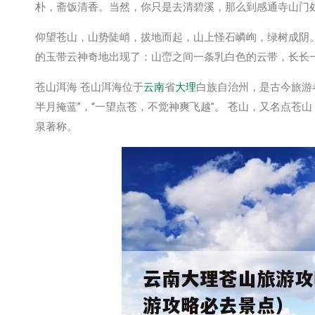
朴，斋饭清香。当然，你只是去清碧溪，那么到感通寺山门
仰望苍山，山势陡峭，拔地而起，山上怪石嶙峋，绿树成阴
的玉带云神奇地出现了：山峦之间一条乳白色的云带，长长
苍山洱海 苍山洱海位于
云南
省
大理
白族自治州，是古今旅游
半月掩蓝”，“一望点苍，不觉神爽飞越”。 苍山，又名点苍
泉著称。