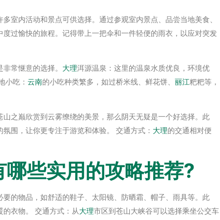
许多室内活动和景点可供选择。通过参观室内景点、品尝当地美食、
中度过愉快的旅程。记得带上一把伞和一件轻便的雨衣，以应对突发
是非常惬意的选择。
大理
洱源温泉：这里的温泉水质优良，环境优
地小吃：
云南
的小吃种类繁多，如过桥米线、鲜花饼、
丽江
粑粑等，
苍山之巅欣赏到云雾缭绕的美景，那么阴天无疑是一个好选择。此
的氛围，让你更专注于游览和体验。 交通方式：
大理
的交通相对便
。
有哪些实用的攻略推荐?
必要的物品，如舒适的鞋子、太阳镜、防晒霜、帽子、雨具等。此
的衣物。 交通方式：从
大理
市区到苍山大峡谷可以选择乘坐公交车