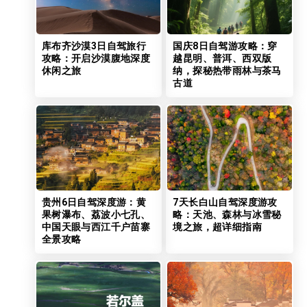
库布齐沙漠3日自驾旅行
国庆8日自驾游攻略：穿
攻略：开启沙漠腹地深度
越昆明、普洱、西双版
休闲之旅
纳，探秘热带雨林与茶马
古道
贵州6日自驾深度游：黄
7天长白山自驾深度游攻
果树瀑布、荔波小七孔、
略：天池、森林与冰雪秘
中国天眼与西江千户苗寨
境之旅，超详细指南
全景攻略