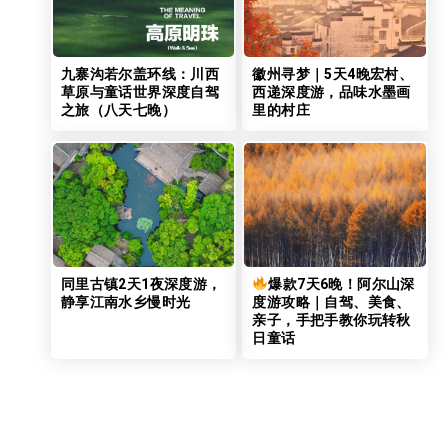
九寨沟若尔盖环线：川西
徽州寻梦｜5天4晚宏村、
草原与童话世界深度自驾
西递深度游，品味水墨画
之旅（八天七晚）
里的村庄
同里古镇2天1夜深度游，
爆款7天6晚！阿尔山深
静享江南水乡慢时光
度游攻略｜自驾、美食、
亲子，手把手教你玩转秋
日童话