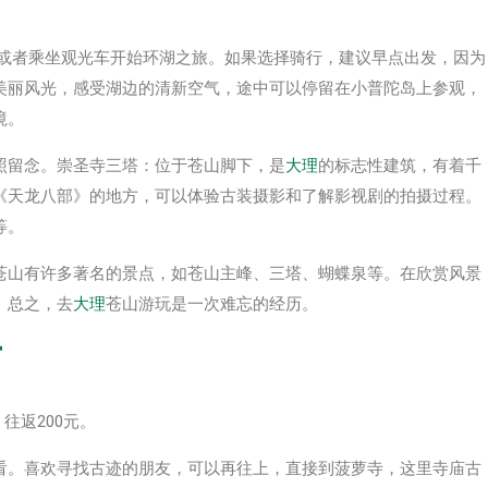
或者乘坐观光车开始环湖之旅。如果选择骑行，建议早点出发，因为
美丽风光，感受湖边的清新空气，途中可以停留在小普陀岛上参观，
境。
照留念。崇圣寺三塔：位于苍山脚下，是
大理
的标志性建筑，有着千
《天龙八部》的地方，可以体验古装摄影和了解影视剧的拍摄过程。
等。
苍山有许多著名的景点，如苍山主峰、三塔、蝴蝶泉等。在欣赏风景
。总之，去
大理
苍山游玩是一次难忘的经历。
南
往返200元。
看。喜欢寻找古迹的朋友，可以再往上，直接到菠萝寺，这里寺庙古