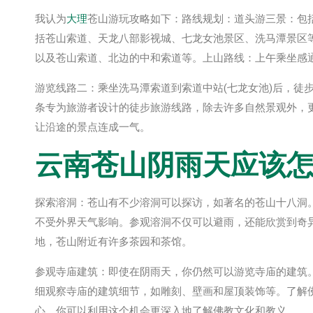
我认为
大理
苍山游玩攻略如下：路线规划：道头游三景：包
括苍山索道、天龙八部影视城、七龙女池景区、洗马潭景区
以及苍山索道、北边的中和索道等。上山路线：上午乘坐感
游览线路二：乘坐洗马潭索道到索道中站(七龙女池)后，徒
条专为旅游者设计的徒步旅游线路，除去许多自然景观外，
让沿途的景点连成一气。
云南
苍山阴雨天应该怎
探索溶洞：苍山有不少溶洞可以探访，如著名的苍山十八洞
不受外界天气影响。参观溶洞不仅可以避雨，还能欣赏到奇
地，苍山附近有许多茶园和茶馆。
参观寺庙建筑：即使在阴雨天，你仍然可以游览寺庙的建筑
细观察寺庙的建筑细节，如雕刻、壁画和屋顶装饰等。了解
心。你可以利用这个机会更深入地了解佛教文化和教义。