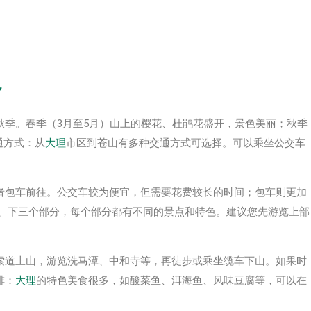
略
秋季。春季（3月至5月）山上的樱花、杜鹃花盛开，景色美丽；秋季
通方式：从
大理
市区到苍山有多种交通方式可选择。可以乘坐公交车
者包车前往。公交车较为便宜，但需要花费较长的时间；包车则更加
中、下三个部分，每个部分都有不同的景点和特色。建议您先游览上部
索道上山，游览洗马潭、中和寺等，再徒步或乘坐缆车下山。如果时
排：
大理
的特色美食很多，如酸菜鱼、洱海鱼、风味豆腐等，可以在