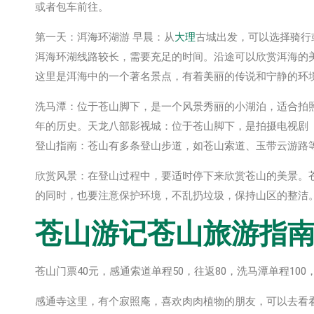
或者包车前往。
第一天：洱海环湖游 早晨：从
大理
古城出发，可以选择骑行
洱海环湖线路较长，需要充足的时间。沿途可以欣赏洱海的
这里是洱海中的一个著名景点，有着美丽的传说和宁静的环
洗马潭：位于苍山脚下，是一个风景秀丽的小湖泊，适合拍
年的历史。天龙八部影视城：位于苍山脚下，是拍摄电视剧
登山指南：苍山有多条登山步道，如苍山索道、玉带云游路
欣赏风景：在登山过程中，要适时停下来欣赏苍山的美景。
的同时，也要注意保护环境，不乱扔垃圾，保持山区的整洁
苍山游记苍山旅游指
苍山门票40元，感通索道单程50，往返80，洗马潭单程100，
感通寺这里，有个寂照庵，喜欢肉肉植物的朋友，可以去看