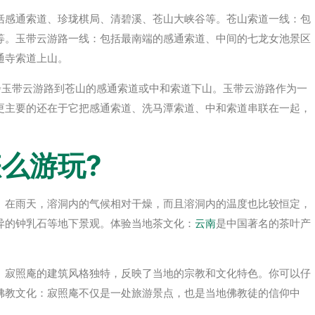
括感通索道、珍珑棋局、清碧溪、苍山大峡谷等。苍山索道一线：包
等。玉带云游路一线：包括最南端的感通索道、中间的七龙女池景区
通寺索道上山。
步玉带云游路到苍山的感通索道或中和索道下山。玉带云游路作为一
更主要的还在于它把感通索道、洗马潭索道、中和索道串联在一起，
么游玩?
。在雨天，溶洞内的气候相对干燥，而且溶洞内的温度也比较恒定，
异的钟乳石等地下景观。体验当地茶文化：
云南
是中国著名的茶叶产
。寂照庵的建筑风格独特，反映了当地的宗教和文化特色。你可以仔
佛教文化：寂照庵不仅是一处旅游景点，也是当地佛教徒的信仰中