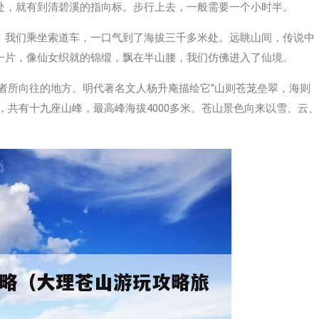
处，就有到清碧溪的指向标。步行上去，一般需要一个小时半。
。我们乘坐索道车，一口气到了海拔三千多米处。远眺山间，传说中
一片，像仙女织就的锦缎，飘在半山腰，我们仿佛进入了仙境。
者所向往的地方。明代著名文人杨升庵描绘它“山则苍茏垒翠，海则
山，共有十九座山峰，最高峰海拔4000多米。苍山景色向来以雪、云、