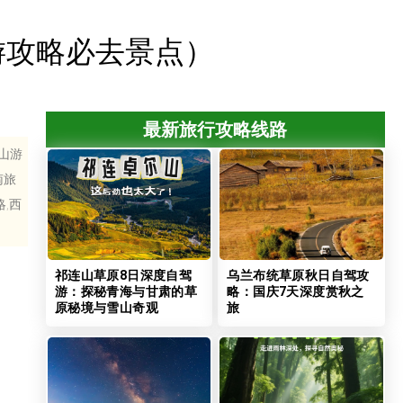
游攻略必去景点）
最新旅行攻略线路
山游
南旅
,西
祁连山草原8日深度自驾
乌兰布统草原秋日自驾攻
游：探秘青海与甘肃的草
略：国庆7天深度赏秋之
原秘境与雪山奇观
旅