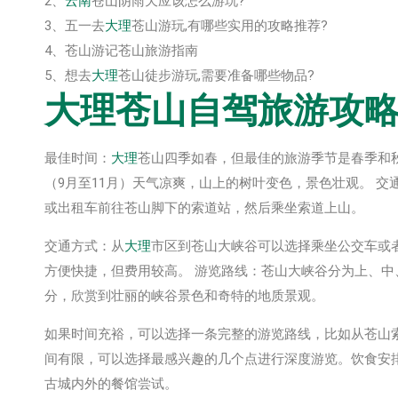
2、
云南
苍山阴雨天应该怎么游玩?
3、五一去
大理
苍山游玩,有哪些实用的攻略推荐?
4、苍山游记苍山旅游指南
5、想去
大理
苍山徒步游玩,需要准备哪些物品?
大理
苍山自驾旅游攻
最佳时间：
大理
苍山四季如春，但最佳的旅游季节是春季和
（9月至11月）天气凉爽，山上的树叶变色，景色壮观。 交
或出租车前往苍山脚下的索道站，然后乘坐索道上山。
交通方式：从
大理
市区到苍山大峡谷可以选择乘坐公交车或
方便快捷，但费用较高。 游览路线：苍山大峡谷分为上、
分，欣赏到壮丽的峡谷景色和奇特的地质景观。
如果时间充裕，可以选择一条完整的游览路线，比如从苍山
间有限，可以选择最感兴趣的几个点进行深度游览。饮食安
古城内外的餐馆尝试。