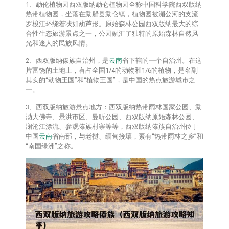
1、勐伦植物园西双版纳勐仑植物园全称中国科学院西双版纳
热带植物园，坐落在勐腊县勐仑镇，植物园被湄公河的支流
罗梭江环绕着状如葫芦形。原始森林公园西双版纳最大的综
合性生态旅游景点之一，公园融汇了独特的原始森林自然风
光和迷人的民族风情。
2、西双版纳傣族自治州，是
云南
省下辖的一个自治州。在这
片富饶的土地上，有占全国1/4的动物和1/6的植物，是名副
其实的“动物王国”和“植物王国”，是中国的热点旅游城市之
一。
3、西双版纳旅游景点地方：西双版纳热带雨林国家公园、勐
泐大佛寺、景洪市区、曼听公园、西双版纳原始森林公园、
澜沧江漂流、参观傣族村寨等等，西双版纳傣族自治州位于
中国
云南
省南部，与老挝、缅甸接壤，素有“热带雨林之乡”和
“南国绿洲”之称。