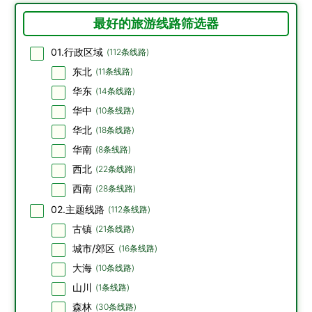
最好的旅游线路筛选器
01.行政区域
(
112
条线路)
东北
(
11
条线路)
华东
(
14
条线路)
华中
(
10
条线路)
华北
(
18
条线路)
华南
(
8
条线路)
西北
(
22
条线路)
西南
(
28
条线路)
02.主题线路
(
112
条线路)
古镇
(
21
条线路)
城市/郊区
(
16
条线路)
大海
(
10
条线路)
山川
(
1
条线路)
森林
(
30
条线路)