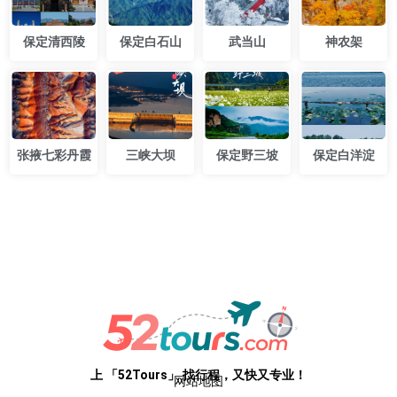
保定清西陵
保定白石山
武当山
神农架
​张掖七彩丹霞​
三峡大坝
保定野三坡
保定白洋淀
专业级路线，开箱即用。52Tours，您只需即刻启程
上 「52Tours」 找行程，又快又专业！
网站地图