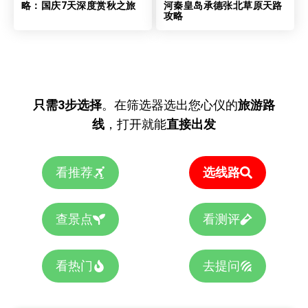
略：国庆7天深度赏秋之旅
河秦皇岛承德张北草原天路
攻略
只需3步选择
。在筛选器选出您心仪的
旅游路
线
，打开就能
直接出发
看推荐
选线路
查景点
看测评
看热门
去提问