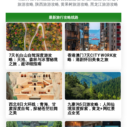
旅游攻略
,
陕西旅游攻略
,
黄果树旅游攻略
,
黑龙江旅游攻略
最新旅行攻略线路
7天长白山自驾深度游攻
香港澳门7天CITY WORK攻
略：天池、森林与冰雪秘境
略：港剧怀旧美食之旅
之旅，超详细指南
西北8日大环线：青海、甘
九寨沟5日游攻略：人间仙
肃深度自驾，探秘苍茫壮阔
境深度探索，黄龙+网红景
之美
点全览