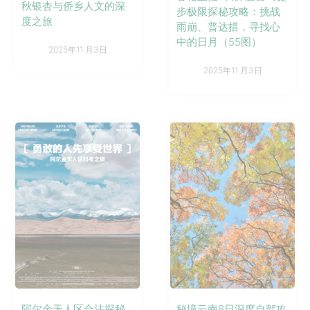
秋银杏与侨乡人文的深
步极限探秘攻略：挑战
度之旅
雨崩、普达措，寻找心
中的日月（55图）
2025年11 月3日
2025年11 月3日
阿尔金无人区合法探秘
秘境云南8日深度自驾攻