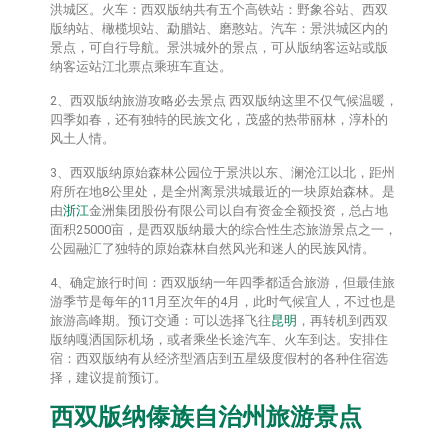
洪城区。火车：西双版纳共有五个高铁站：野象谷站、西双
版纳站、橄榄坝站、勐腊站、磨憨站。汽车：景洪城区内的
景点，可自行导航。景洪城外的景点，可从版纳客运站或版
纳客运站江北票点乘班车直达。
2、西双版纳旅游攻略必去景点 西双版纳这里不仅气候温暖，
四季如春，还有独特的民族文化，茂盛的热带丽林，淳朴的
风土人情。
3、西双版纳原始森林公园位于景洪以东、澜沧江以北，距州
府所在地8公里处，是全州离景洪城最近的一块原始森林。是
由
浙江
金洲集团股份有限公司以自有资金全额投资，总占地
面积25000亩，是西双版纳最大的综合性生态旅游景点之一，
公园融汇了独特的原始森林自然风光和迷人的民族风情。
4、确定旅行时间：西双版纳一年四季都适合旅游，但最佳旅
游季节是每年的11月至次年的4月，此时气候宜人，不过也是
旅游高峰期。预订交通：可以选择飞往
昆明
，再转机到西双
版纳嘎洒国际机场，或者乘坐长途汽车、火车到达。安排住
宿：西双版纳有从经济型酒店到五星级度假村的各种住宿选
择，建议提前预订。
西双版纳傣族自治州旅游景点