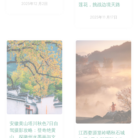
2025年12 月2日
莲花，挑战边境天路
2025年11 月17日
安徽黄山塔川秋色7日自
驾摄影攻略：登奇绝黄
江西婺源篁岭晒秋石城
山，探徽州水墨画与文