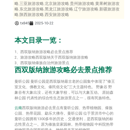
略,三亚旅游攻略,北京旅游攻略,贵州旅游攻略,黄果树旅游攻
略,东北旅游攻略,黑龙江旅游攻略,辽宁旅游攻略,新疆旅游攻
略,陕西旅游攻略,西安旅游攻略
tx845
2025-10-22
本文目录一览：
1、西双版纳旅游攻略必去景点推荐
2、旅游攻略西双版纳关于西双版纳旅游攻略
3、西双版纳傣族自治州旅游景点
西双版纳旅游攻略必去景点推荐
曼听公园 曼听公园是西双版纳最古老的公园集中体现了“傣王
室文化、佛教文化、傣民俗文化”三大主题特色。 野象谷 野
象谷有大象出没，还有大象学校，可以与大象互动。 原始森
林公园 代表性的综合性生态旅游景点之一，很有民族特色。
云南
西双版纳旅游必去景点有曼听公园、热带植物园、傣族
公园、热带花园、勐乐大佛寺。曼听公园 位于景洪市中心的
曼听公园拥有1300多年的历史，交通便利，是西双版纳的标
志性景点之一。原为傣族皇家园林。热带植物园 中科院热带
植物园是中国面积最大、物种最丰富的植物园。