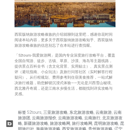
西双版纳旅游攻略傣族的介绍就聊到这里吧，感谢你花时间
阅读本站内容，更多关于西双版纳旅游攻略知乎、西双版纳
旅游攻略傣族的信息别忘了在本站进行查找喔。
「52tours-我爱旅游网」是国内专业深度旅行攻略平台，覆盖
全国自驾游、徒步、古镇、草原、沙漠、海岛等主题线路，
提供‌景点百科全书‌（含文化背景、实用贴士）、‌真实景点测
评‌（避坑指南、小众玩法）及‌旅行问答社区‌（实时解答行程
疑问）。从行程规划、费用参考到住宿美食推荐，一站式解
决旅行难题，助您解锁沉浸式体验——无论是川西雪山秘境、
西北雅丹奇观，还是江南水乡慢生活，都能找到详实攻略与
灵感。
标签
52tours
,
三亚旅游攻略
,
东北旅游攻略
,
云南旅游
,
云南
旅游团
,
云南旅游报价
,
云南旅游攻略
,
云南旅行
,
北京旅游攻
略
,
新疆旅游攻略
,
旅游攻略网
,
旅行攻略网
,
昆明旅游攻略
,
昆
明旅行社
,
海南旅游攻略
,
西安旅游攻略
,
贵州旅游攻略
,
辽宁