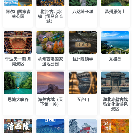
​阿尔山国家森
​北京·古北水
​八达岭长城
温州雁荡山
林公园
镇（司马台长
城）
宁波天一阁·月
杭州西溪国家
​杭州灵隐寺
东极岛
湖景区
湿地公园
恩施大峡谷
海关古城（天
五台山
湖北赤壁古战
下第一关）
场文化旅游风
景区