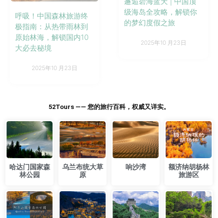
邂逅碧海蓝天 | 中国顶
级海岛全攻略，解锁你
呼吸！中国森林旅游终
的梦幻度假之旅
极指南：从热带雨林到
原始林海，解锁国内10
2025年10 月23日
大必去秘境
2025年10 月23日
52Tours —— 您的旅行百科，权威又详实。
​哈达门国家森
乌兰布统大草
响沙湾
额济纳胡杨林
林公园
原
旅游区