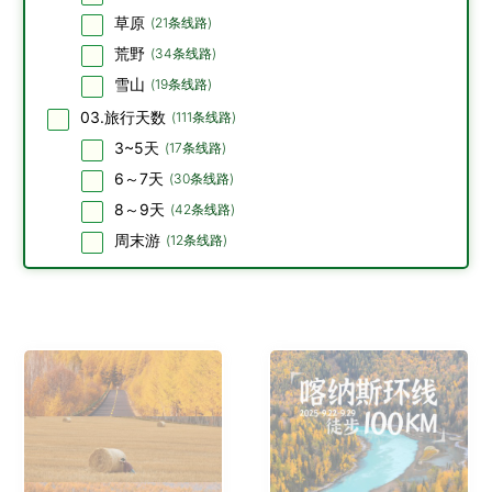
草原
(
21
条线路)
荒野
(
34
条线路)
雪山
(
19
条线路)
03.旅行天数
(
111
条线路)
3~5天
(
17
条线路)
6～7天
(
30
条线路)
8～9天
(
42
条线路)
周末游
(
12
条线路)