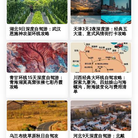
湖北9日深度自驾游：武汉
天津3天2夜深度游：经典五
恩施神农架环线攻略
大道、意式风情街打卡攻略
青甘环线15天深度自驾游：
川西经典大环线自驾攻略：
青海湖莫高窟张掖七彩丹霞
探索九寨沟、四姑娘山与海
攻略
螺沟，附海拔变化与费用清
单
乌兰布统草原秋日自驾攻
河北9天深度自驾游：北戴