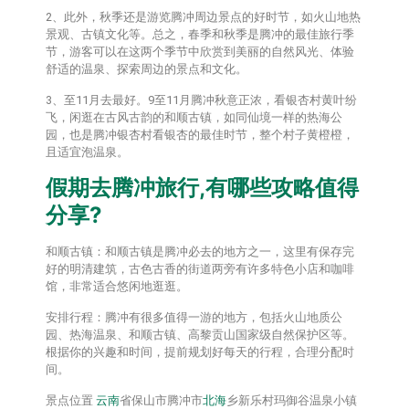
2、此外，秋季还是游览腾冲周边景点的好时节，如火山地热
景观、古镇文化等。总之，春季和秋季是腾冲的最佳旅行季
节，游客可以在这两个季节中欣赏到美丽的自然风光、体验
舒适的温泉、探索周边的景点和文化。
3、至11月去最好。9至11月腾冲秋意正浓，看银杏村黄叶纷
飞，闲逛在古风古韵的和顺古镇，如同仙境一样的热海公
园，也是腾冲银杏村看银杏的最佳时节，整个村子黄橙橙，
且适宜泡温泉。
假期去腾冲旅行,有哪些攻略值得
分享?
和顺古镇：和顺古镇是腾冲必去的地方之一，这里有保存完
好的明清建筑，古色古香的街道两旁有许多特色小店和咖啡
馆，非常适合悠闲地逛逛。
安排行程：腾冲有很多值得一游的地方，包括火山地质公
园、热海温泉、和顺古镇、高黎贡山国家级自然保护区等。
根据你的兴趣和时间，提前规划好每天的行程，合理分配时
间。
景点位置
云南
省保山市腾冲市
北海
乡新乐村玛御谷温泉小镇