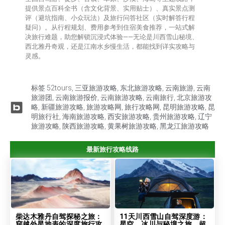
提供‌景点百科全书‌（含文化背景、实用贴士）、‌真实景点测
评‌（避坑指南、小众玩法）及‌旅行问答社区‌（实时解答行程
疑问）。从行程规划、费用参考到住宿美食推荐，一站式解
决旅行难题，助您解锁沉浸式体验——无论是川西雪山秘境、
西北雅丹奇观，还是江南水乡慢生活，都能找到详实攻略与
灵感。
标签
52tours
,
三亚旅游攻略
,
东北旅游攻略
,
云南旅游
,
云南
旅游团
,
云南旅游报价
,
云南旅游攻略
,
云南旅行
,
北京旅游攻
略
,
新疆旅游攻略
,
旅游攻略网
,
旅行攻略网
,
昆明旅游攻略
,
昆
明旅行社
,
海南旅游攻略
,
西安旅游攻略
,
贵州旅游攻略
,
辽宁
旅游攻略
,
陕西旅游攻略
,
黄果树旅游攻略
,
黑龙江旅游攻略
最新旅行攻略线路
柴达木雅丹自驾探秘之旅：
11天川西雪山自驾深度游：
穿越外星地表的深度旅行攻
星空、冰川与秘境之旅，超