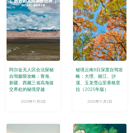
阿尔金无人区合法探秘
秘境云南8日深度自驾攻
自驾极限攻略：青海、
略：大理、丽江、沙
新疆、西藏三省高海拔
溪、玉龙雪山至香格里
交界处的秘境穿越
拉（2025年版）
2025年11 月2日
2025年11 月2日