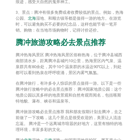
痕迹，感受大自然的鬼斧神工。
3、景点：腾冲有很多免费或者收费较低的景点。例如，热海
公园、
北海
湿地、和顺古镇等都是值得一游的地方。在游览
时，可以避免购买不必要的纪念品，这样也能节省一笔开
销。购物：在当地市场购物时，记得讨价还价。
腾冲旅游攻略必去景点推荐
腾冲热海风景区 腾冲热海风景区俗称热海，位于腾冲县城西
南部清水乡，距离腾冲县城约10公里，热海景区内气泉、温
泉群共有80余处，其中10个温泉群的水温达90℃以上，到处
都可以看到热泉在呼呼喷涌，景区内雾气氤氲。
在腾冲旅行，有许多令人惊叹的景点值得一游。以下是一些
腾冲旅行攻略中的必去景点推荐： 腾冲国家地质公园：这个
地质公园以其多样的地质景观和自然奇观而闻名，包括喀斯
特地貌、瀑布、峡谷和温泉等。
腾冲旅游攻略必去景点推荐 我和朋友假期计划去腾冲，去之
前做了一下攻略，这几个景点是很受欢迎的，美景让人流连
忘返。 腾冲是一个远离城市喧嚣的好地方，这里有独特的地
理环境，丰富多彩的文化。