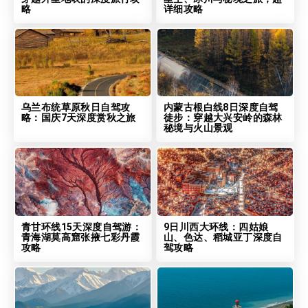
略
详细攻略
乌兰布统草原秋日自驾攻
内蒙古根白线8日深度自驾
略：国庆7天深度赏秋之旅
徒步：穿越大兴安岭的森林
秘境与火山景观
青甘环线15天深度自驾游：
9日川西大环线：四姑娘
青海湖莫高窟张掖七彩丹霞
山、色达、稻城亚丁深度自
攻略
驾攻略