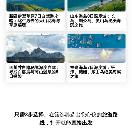
新疆伊犁草原7日自驾游攻
山东海岛8日深度游：长
略：此生必去的天山花海与
岛、刘公岛、灵山岛绝美海
草原秘境
滨之旅
四川甘白路秘境深度自驾：
福建海岛7日深度游：平
寻找白唇鹿与高山温泉的8
潭、湄洲、东山岛绝美海滨
日探险
之旅
只需3步选择
。在筛选器选出您心仪的
旅游路
线
，打开就能
直接出发