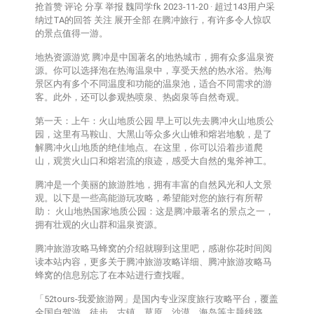
抢首赞 评论 分享 举报 魏同学fk 2023-11-20 · 超过143用户采
纳过TA的回答 关注 展开全部 在腾冲旅行，有许多令人惊叹
的景点值得一游。
地热资源游览 腾冲是中国著名的地热城市，拥有众多温泉资
源。你可以选择泡在热海温泉中，享受天然的热水浴。热海
景区内有多个不同温度和功能的温泉池，适合不同需求的游
客。此外，还可以参观热喷泉、热卤泉等自然奇观。
第一天：上午：火山地质公园 早上可以先去腾冲火山地质公
园，这里有马鞍山、大黑山等众多火山锥和熔岩地貌，是了
解腾冲火山地质的绝佳地点。在这里，你可以沿着步道爬
山，观赏火山口和熔岩流的痕迹，感受大自然的鬼斧神工。
腾冲是一个美丽的旅游胜地，拥有丰富的自然风光和人文景
观。以下是一些高能游玩攻略，希望能对您的旅行有所帮
助： 火山地热国家地质公园：这是腾冲最著名的景点之一，
拥有壮观的火山群和温泉资源。
腾冲旅游攻略马蜂窝的介绍就聊到这里吧，感谢你花时间阅
读本站内容，更多关于腾冲旅游攻略详细、腾冲旅游攻略马
蜂窝的信息别忘了在本站进行查找喔。
「52tours-我爱旅游网」是国内专业深度旅行攻略平台，覆盖
全国自驾游、徒步、古镇、草原、沙漠、海岛等主题线路，