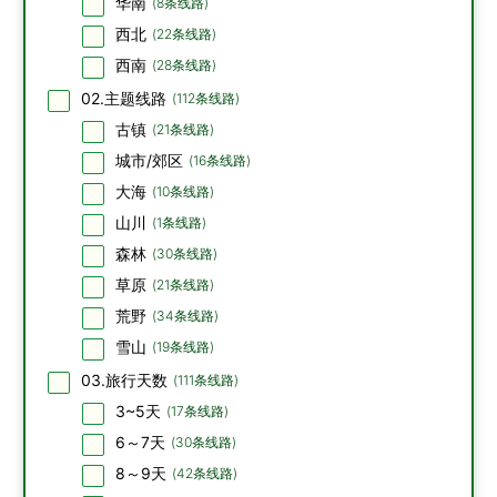
华南
(
8
条线路)
西北
(
22
条线路)
西南
(
28
条线路)
02.主题线路
(
112
条线路)
古镇
(
21
条线路)
城市/郊区
(
16
条线路)
大海
(
10
条线路)
山川
(
1
条线路)
森林
(
30
条线路)
草原
(
21
条线路)
荒野
(
34
条线路)
雪山
(
19
条线路)
03.旅行天数
(
111
条线路)
3~5天
(
17
条线路)
6～7天
(
30
条线路)
8～9天
(
42
条线路)