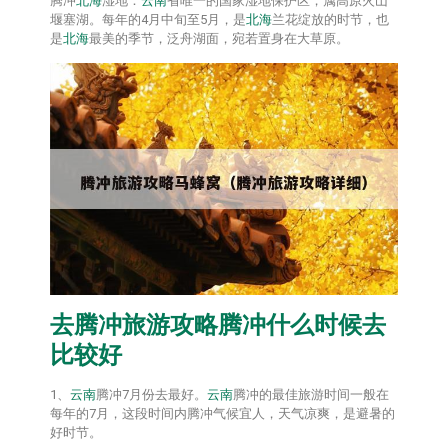
腾冲
北海
湿地：
云南
省唯一的国家湿地保护区，属高原火山
堰塞湖。每年的4月中旬至5月，是
北海
兰花绽放的时节，也
是
北海
最美的季节，泛舟湖面，宛若置身在大草原。
去腾冲旅游攻略腾冲什么时候去
比较好
1、
云南
腾冲7月份去最好。
云南
腾冲的最佳旅游时间一般在
每年的7月，这段时间内腾冲气候宜人，天气凉爽，是避暑的
好时节。