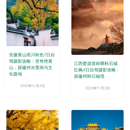
安徽黄山塔川秋色7日自
驾摄影攻略：登奇绝黄
江西婺源篁岭晒秋石城
山，探徽州水墨画与文
红枫4日自驾摄影攻略：
化腹地
探徽州秋日秘境
2025年11 月4日
2025年11 月3日