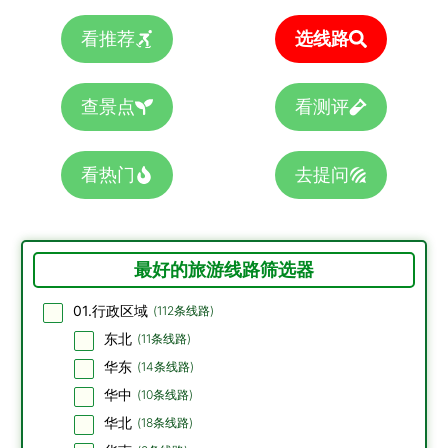
看推荐
选线路
查景点
看测评
看热门
去提问
最好的旅游线路筛选器
01.行政区域
(
112
条线路)
东北
(
11
条线路)
华东
(
14
条线路)
华中
(
10
条线路)
华北
(
18
条线路)