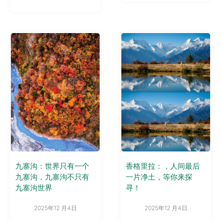
九寨沟：世界只有一个
香格里拉：，人间最后
九寨沟，九寨沟不只有
一片净土，等你来探
九寨沟世界
寻！
2025年12 月4日
2025年12 月4日