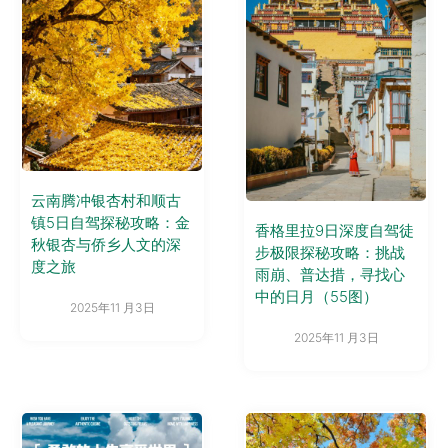
云南腾冲银杏村和顺古
镇5日自驾探秘攻略：金
香格里拉9日深度自驾徒
秋银杏与侨乡人文的深
步极限探秘攻略：挑战
度之旅
雨崩、普达措，寻找心
中的日月（55图）
2025年11 月3日
2025年11 月3日