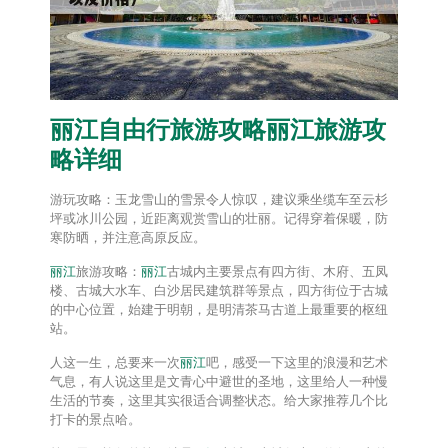
丽江
自由行旅游攻略
丽江
旅游攻
略详细
游玩攻略：玉龙雪山的雪景令人惊叹，建议乘坐缆车至云杉
坪或冰川公园，近距离观赏雪山的壮丽。记得穿着保暖，防
寒防晒，并注意高原反应。
丽江
旅游攻略：
丽江
古城内主要景点有四方街、木府、五凤
楼、古城大水车、白沙居民建筑群等景点，四方街位于古城
的中心位置，始建于明朝，是明清茶马古道上最重要的枢纽
站。
人这一生，总要来一次
丽江
吧，感受一下这里的浪漫和艺术
气息，有人说这里是文青心中避世的圣地，这里给人一种慢
生活的节奏，这里其实很适合调整状态。给大家推荐几个比
打卡的景点哈。