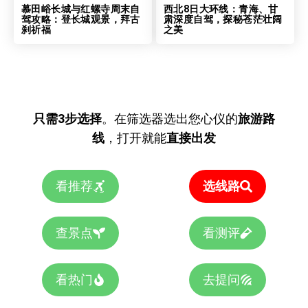
慕田峪长城与红螺寺周末自
西北8日大环线：青海、甘
驾攻略：登长城观景，拜古
肃深度自驾，探秘苍茫壮阔
刹祈福
之美
只需3步选择
。在筛选器选出您心仪的
旅游路
线
，打开就能
直接出发
看推荐
选线路
查景点
看测评
看热门
去提问