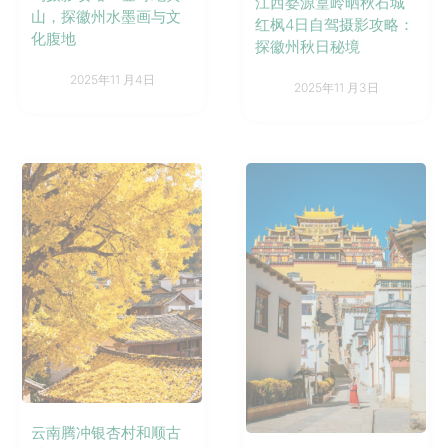
江西婺源篁岭晒秋石城
山，探徽州水墨画与文
红枫4日自驾摄影攻略：
化腹地
探徽州秋日秘境
2025年11 月4日
2025年11 月3日
云南腾冲银杏村和顺古