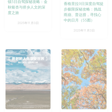
镇5日自驾探秘攻略：金
香格里拉9日深度自驾徒
秋银杏与侨乡人文的深
步极限探秘攻略：挑战
度之旅
雨崩、普达措，寻找心
中的日月（55图）
2025年11 月3日
2025年11 月3日