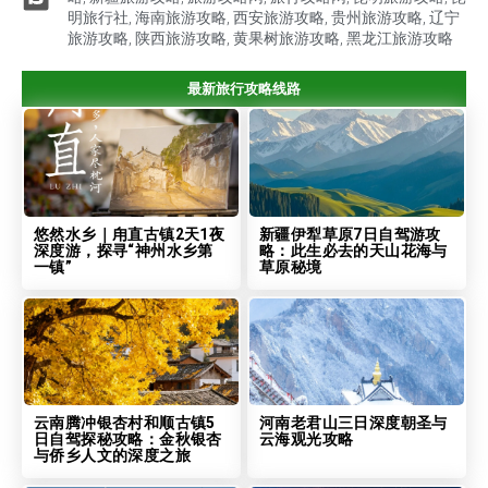
明旅行社
,
海南旅游攻略
,
西安旅游攻略
,
贵州旅游攻略
,
辽宁
旅游攻略
,
陕西旅游攻略
,
黄果树旅游攻略
,
黑龙江旅游攻略
最新旅行攻略线路
悠然水乡｜甪直古镇2天1夜
新疆伊犁草原7日自驾游攻
深度游，探寻“神州水乡第
略：此生必去的天山花海与
一镇”
草原秘境
云南腾冲银杏村和顺古镇5
河南老君山三日深度朝圣与
日自驾探秘攻略：金秋银杏
云海观光攻略
与侨乡人文的深度之旅