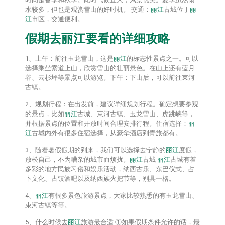
水较多，但也是观赏雪山的好时机。 交通：
丽江
古城位于
丽
江
市区，交通便利。
假期去
丽江
要看的详细攻略
1、上午：前往玉龙雪山，这是
丽江
的标志性景点之一。可以
选择乘坐索道上山，欣赏雪山的壮丽景色。在山上还有蓝月
谷、云杉坪等景点可以游览。下午：下山后，可以前往束河
古镇。
2、规划行程：在出发前，建议详细规划行程。确定想要参观
的景点，比如
丽江
古城、束河古镇、玉龙雪山、虎跳峡等，
并根据景点的位置和开放时间合理安排行程。住宿选择：
丽
江
古城内外有很多住宿选择，从豪华酒店到青旅都有。
3、随着暑假假期的到来，我们可以选择去宁静的
丽江
度假，
放松自己，不为嘈杂的城市而烦扰。
丽江
古城
丽江
古城有着
多彩的地方民族习俗和娱乐活动，纳西古乐、东巴仪式、占
卜文化、古镇酒吧以及纳西族火把节等，别具一格。
4、
丽江
有很多景色旅游景点，大家比较熟悉的有玉龙雪山、
束河古镇等等。
5、什么时候去
丽江
旅游最合适 ①如果假期条件允许的话，最