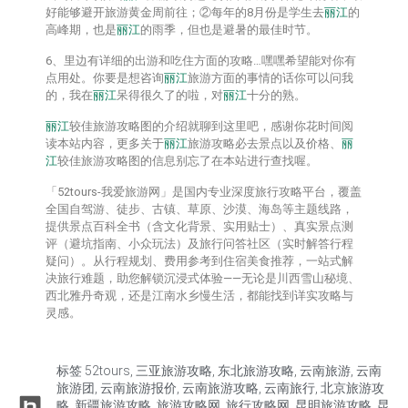
好能够避开旅游黄金周前往；②每年的8月份是学生去
丽江
的
高峰期，也是
丽江
的雨季，但也是避暑的最佳时节。
6、里边有详细的出游和吃住方面的攻略…嘿嘿希望能对你有
点用处。你要是想咨询
丽江
旅游方面的事情的话你可以问我
的，我在
丽江
呆得很久了的啦，对
丽江
十分的熟。
丽江
较佳旅游攻略图的介绍就聊到这里吧，感谢你花时间阅
读本站内容，更多关于
丽江
旅游攻略必去景点以及价格、
丽
江
较佳旅游攻略图的信息别忘了在本站进行查找喔。
「52tours-我爱旅游网」是国内专业深度旅行攻略平台，覆盖
全国自驾游、徒步、古镇、草原、沙漠、海岛等主题线路，
提供‌景点百科全书‌（含文化背景、实用贴士）、‌真实景点测
评‌（避坑指南、小众玩法）及‌旅行问答社区‌（实时解答行程
疑问）。从行程规划、费用参考到住宿美食推荐，一站式解
决旅行难题，助您解锁沉浸式体验——无论是川西雪山秘境、
西北雅丹奇观，还是江南水乡慢生活，都能找到详实攻略与
灵感。
标签
52tours
,
三亚旅游攻略
,
东北旅游攻略
,
云南旅游
,
云南
旅游团
,
云南旅游报价
,
云南旅游攻略
,
云南旅行
,
北京旅游攻
略
,
新疆旅游攻略
,
旅游攻略网
,
旅行攻略网
,
昆明旅游攻略
,
昆