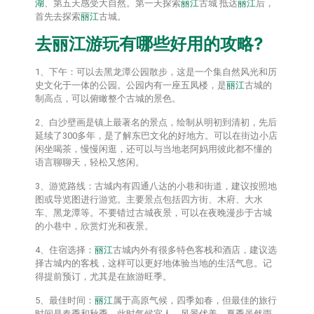
湖
、第五天感受大自然。第一天探索
丽江
古城 抵达
丽江
后，
首先去探索
丽江
古城。
去
丽江
游玩有哪些好用的攻略?
1、下午：可以去黑龙潭公园散步，这是一个集自然风光和历
史文化于一体的公园。公园内有一座五凤楼，是
丽江
古城的
制高点，可以俯瞰整个古城的景色。
2、白沙壁画是镇上最著名的景点，绘制从明初到清初，先后
延续了300多年，是了解东巴文化的好地方。可以在街边小店
闲坐喝茶，慢慢闲逛，还可以与当地老阿妈用彼此都不懂的
语言聊聊天，轻松又悠闲。
3、游览路线：古城内有四通八达的小巷和街道，建议按照地
图或导览图进行游览。主要景点包括四方街、木府、大水
车、黑龙潭等。不要错过古城夜景，可以在夜晚漫步于古城
的小巷中，欣赏灯光和夜景。
4、住宿选择：
丽江
古城内外有很多特色客栈和酒店，建议选
择古城内的客栈，这样可以更好地体验当地的生活气息。记
得提前预订，尤其是在旅游旺季。
5、最佳时间：
丽江
属于高原气候，四季如春，但最佳的旅行
时间是春季和秋季。此时气候宜人，风景优美。夏季虽然雨