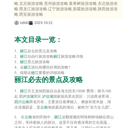
略,北京旅游攻略,贵州旅游攻略,黄果树旅游攻略,东北旅游攻
略,黑龙江旅游攻略,辽宁旅游攻略,新疆旅游攻略,陕西旅游攻
略,西安旅游攻略
tx845
2025-10-22
本文目录一览：
1、
丽江
必去的景点及攻略
2、
丽江
自由行旅游攻略
丽江
旅游攻略详细
3、
丽江
景点旅游攻略
4、去
丽江
游玩有哪些好用的攻略?
5、假期去
丽江
要看的详细攻略
丽江
必去的景点及攻略
1、
丽江
市玉龙纳西族自治县海北段东150米 费用：骑马100
起 ⑧
泸沽湖
景区
泸沽湖
国家级风景名胜区：川滇两省界湖，
四川
云南
两省共有，主要居住着摩梭人、彝族和普米族，湖
水清澈蔚蓝，是
云南
海拔最高的湖泊，被称为“东方女儿国”。
2、 在
云南
省的怀抱中，
丽江
这颗璀璨的明珠静静地躺在群山
之间，等待着旅人的探访。这里不仅有着深厚的文化底蕴，
还有令人叹为观止的自然风光。接下来，让我们一起漫步在