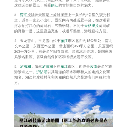
这些必去的景点，感受
丽江
的古韵和自然的魅力。
3、
丽江
虎跳峡景区是上虎跳崖壁上一条长约2公里的观光栈
道，适合一家老小出行。景区内有两处观景平台，在这观看
河水拍打江心的虎跳石，气势磅礴。不同于
香格里拉
虎跳峡
的野趣十足，这里设施完备，栈道平整整，游玩轻松方便。
4、玉龙雪山。玉龙雪山位于
丽江
市区北面约15公里处，南北
长35公里，东西宽25公里，雪山面积960平方公里，景区面积
263平方公里，有著名的阳春白雪、绿雪冰川奇观，是国家级
风景名胜区、省级自然保护区和省级旅游开发区。
5、
泸沽湖
：虽然
泸沽湖
不在
丽江
市区，但也是
云南
著名的旅
游景点之一。
泸沽湖
以其清澈的湖水和摩梭人的走婚文化而
知名。湖边的摩梭村落和美丽的自然风光是游客们向往的地
方。