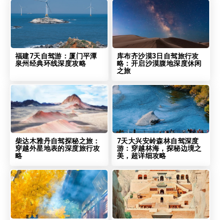
福建7天自驾游：厦门平潭
库布齐沙漠3日自驾旅行攻
泉州经典环线深度攻略
略：开启沙漠腹地深度休闲
之旅
柴达木雅丹自驾探秘之旅：
7天大兴安岭森林自驾深度
穿越外星地表的深度旅行攻
游：穿越林海，探秘边境之
略
美，超详细攻略