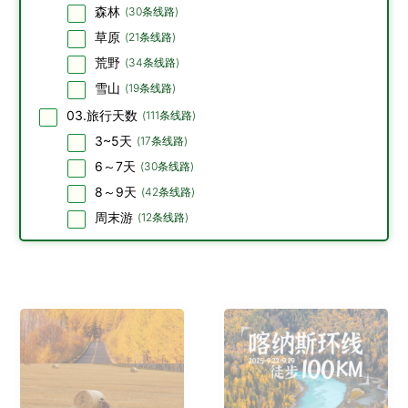
森林
(
30
条线路)
草原
(
21
条线路)
荒野
(
34
条线路)
雪山
(
19
条线路)
03.旅行天数
(
111
条线路)
3~5天
(
17
条线路)
6～7天
(
30
条线路)
8～9天
(
42
条线路)
周末游
(
12
条线路)