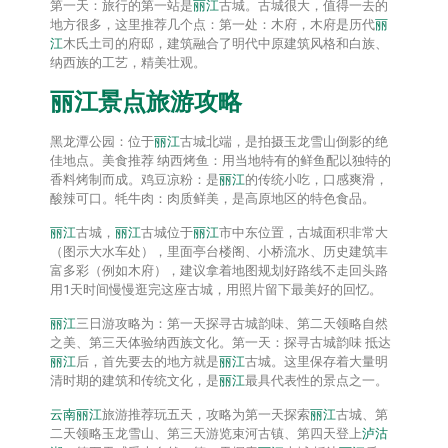
第一天：旅行的第一站是
丽江
古城。古城很大，值得一去的
地方很多，这里推荐几个点：第一处：木府，木府是历代
丽
江
木氏土司的府邸，建筑融合了明代中原建筑风格和白族、
纳西族的工艺，精美壮观。
丽江
景点旅游攻略
黑龙潭公园：位于
丽江
古城北端，是拍摄玉龙雪山倒影的绝
佳地点。美食推荐 纳西烤鱼：用当地特有的鲜鱼配以独特的
香料烤制而成。鸡豆凉粉：是
丽江
的传统小吃，口感爽滑，
酸辣可口。牦牛肉：肉质鲜美，是高原地区的特色食品。
丽江
古城，
丽江
古城位于
丽江
市中东位置，古城面积非常大
（图示大水车处），里面亭台楼阁、小桥流水、历史建筑丰
富多彩（例如木府），建议拿着地图规划好路线不走回头路
用1天时间慢慢逛完这座古城，用照片留下最美好的回忆。
丽江
三日游攻略为：第一天探寻古城韵味、第二天领略自然
之美、第三天体验纳西族文化。第一天：探寻古城韵味 抵达
丽江
后，首先要去的地方就是
丽江
古城。这里保存着大量明
清时期的建筑和传统文化，是
丽江
最具代表性的景点之一。
云南
丽江
旅游推荐玩五天，攻略为第一天探索
丽江
古城、第
二天领略玉龙雪山、第三天游览束河古镇、第四天登上
泸沽