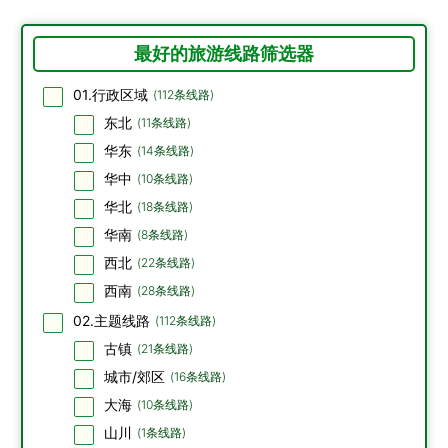
最好的旅游线路筛选器
01.行政区域
(
112
条线路)
东北
(
11
条线路)
华东
(
14
条线路)
华中
(
10
条线路)
华北
(
18
条线路)
华南
(
8
条线路)
西北
(
22
条线路)
西南
(
28
条线路)
02.主题线路
(
112
条线路)
古镇
(
21
条线路)
城市/郊区
(
16
条线路)
大海
(
10
条线路)
山川
(
1
条线路)