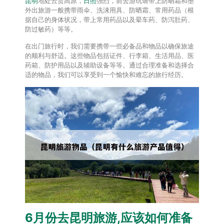
昆明
地处云贵高原，
日照
强烈，前去游玩请带上防晒霜和墨
外出旅游一般携带雨伞、洗涑用具、防晒霜、常用药品（根
据自己的身体状况，带上常用药品以及晕车药、防泻肚药、
防过敏药）等等。
在出门旅行时，我们需要携带一些必备品和物品以确保旅途
的顺利与舒适。这些物品包括证件、行李箱、生活用品、医
药箱、防护用品以及辅助设备等等。通过合理准备和选择合
适的物品，我们可以享受到一个愉快和难忘的旅行经历。
6月份去
昆明
旅游,应该如何准备