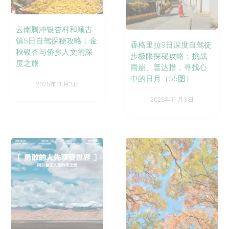
云南腾冲银杏村和顺古
镇5日自驾探秘攻略：金
香格里拉9日深度自驾徒
秋银杏与侨乡人文的深
步极限探秘攻略：挑战
度之旅
雨崩、普达措，寻找心
中的日月（55图）
2025年11 月3日
2025年11 月3日