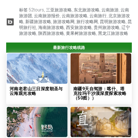
标签
52tours
,
三亚旅游攻略
,
东北旅游攻略
,
云南旅游
,
云南
旅游团
,
云南旅游报价
,
云南旅游攻略
,
云南旅行
,
北京旅游攻
略
,
新疆旅游攻略
,
旅游攻略网
,
旅行攻略网
,
昆明旅游攻略
,
昆
明旅行社
,
海南旅游攻略
,
西安旅游攻略
,
贵州旅游攻略
,
辽宁
旅游攻略
,
陕西旅游攻略
,
黄果树旅游攻略
,
黑龙江旅游攻略
最新旅行攻略线路
河南老君山三日深度朝圣与
南疆9天自驾游：喀什、塔
云海观光攻略
克拉玛干沙漠深度探索攻略
（50图））