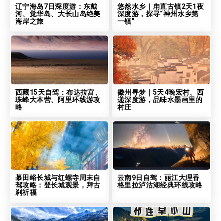
辽宁海岛7日深度游：东戴
悠然水乡｜甪直古镇2天1夜
河、觉华岛、大长山岛绝美
深度游，探寻“神州水乡第
海岸之旅
一镇”
西藏15天自驾：布达拉宫、
徽州寻梦｜5天4晚宏村、西
珠峰大本营、阿里环线游攻
递深度游，品味水墨画里的
略
村庄
慕田峪长城与红螺寺周末自
云南9日自驾：丽江大理香
驾攻略：登长城观景，拜古
格里拉泸沽湖经典环线攻略
刹祈福