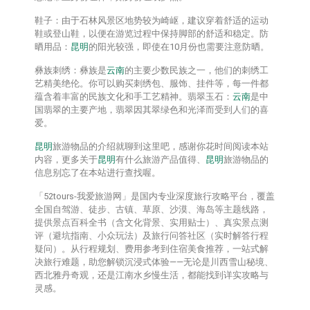
鞋子：由于石林风景区地势较为崎岖，建议穿着舒适的运动
鞋或登山鞋，以便在游览过程中保持脚部的舒适和稳定。防
晒用品：
昆明
的阳光较强，即使在10月份也需要注意防晒。
彝族刺绣：彝族是
云南
的主要少数民族之一，他们的刺绣工
艺精美绝伦。你可以购买刺绣包、服饰、挂件等，每一件都
蕴含着丰富的民族文化和手工艺精神。翡翠玉石：
云南
是中
国翡翠的主要产地，翡翠因其翠绿色和光泽而受到人们的喜
爱。
昆明
旅游物品的介绍就聊到这里吧，感谢你花时间阅读本站
内容，更多关于
昆明
有什么旅游产品值得、
昆明
旅游物品的
信息别忘了在本站进行查找喔。
「52tours-我爱旅游网」是国内专业深度旅行攻略平台，覆盖
全国自驾游、徒步、古镇、草原、沙漠、海岛等主题线路，
提供‌景点百科全书‌（含文化背景、实用贴士）、‌真实景点测
评‌（避坑指南、小众玩法）及‌旅行问答社区‌（实时解答行程
疑问）。从行程规划、费用参考到住宿美食推荐，一站式解
决旅行难题，助您解锁沉浸式体验——无论是川西雪山秘境、
西北雅丹奇观，还是江南水乡慢生活，都能找到详实攻略与
灵感。