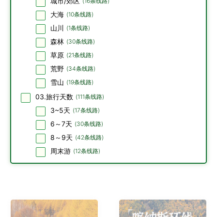
城市/郊区
(
16
条线路)
大海
(
10
条线路)
山川
(
1
条线路)
森林
(
30
条线路)
草原
(
21
条线路)
荒野
(
34
条线路)
雪山
(
19
条线路)
03.旅行天数
(
111
条线路)
3~5天
(
17
条线路)
6～7天
(
30
条线路)
8～9天
(
42
条线路)
周末游
(
12
条线路)