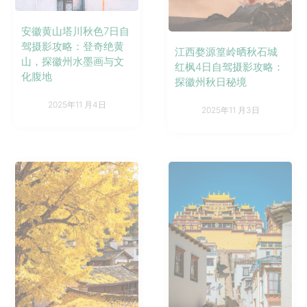
安徽黄山塔川秋色7日自
驾摄影攻略：登奇绝黄
江西婺源篁岭晒秋石城
山，探徽州水墨画与文
红枫4日自驾摄影攻略：
化腹地
探徽州秋日秘境
2025年11 月4日
2025年11 月3日