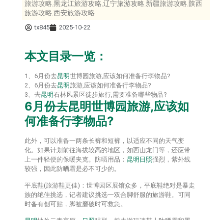
旅游攻略,黑龙江旅游攻略,辽宁旅游攻略,新疆旅游攻略,陕西
旅游攻略,西安旅游攻略
tx845
2025-10-22
本文目录一览：
1、6月份去
昆明
世博园旅游,应该如何准备行李物品?
2、6月份去
昆明
旅游,应该如何准备行李物品?
3、去
昆明
石林风景区徒步旅行,需要准备哪些物品?
6月份去
昆明
世博园旅游,应该如
何准备行李物品?
此外，可以准备一两条长裤和短裤，以适应不同的天气变
化。如果计划前往海拔较高的地区，如西山龙门等，还应带
上一件轻便的保暖夹克。防晒用品：
昆明
日照
强烈，紫外线
较强，因此防晒霜是必不可少的。
平底鞋(旅游鞋更佳)：世博园区展馆众多，平底鞋绝对是暴走
族的绝佳挑选，记者建议挑选一双合脚舒服的旅游鞋。可同
时备有创可贴，脚被磨破时可救急。