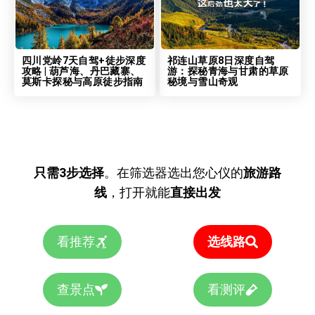
四川党岭7天自驾+徒步深度
祁连山草原8日深度自驾
攻略 | 葫芦海、丹巴藏寨、
游：探秘青海与甘肃的草原
莫斯卡探秘与高原徒步指南
秘境与雪山奇观
只需3步选择
。在筛选器选出您心仪的
旅游路
线
，打开就能
直接出发
看推荐
选线路
查景点
看测评