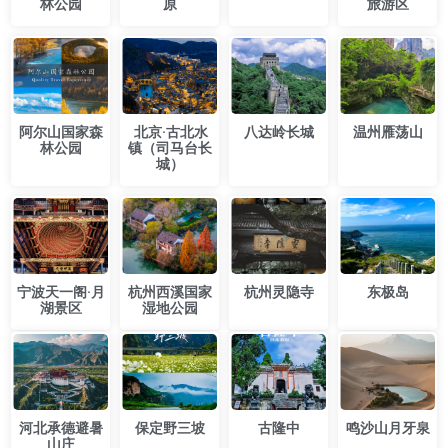
林公园
原
旅游区
​阿尔山国家森
​北京·古北水
​八达岭长城
温州雁荡山
林公园
镇（司马台长
城）
宁波天一阁·月
杭州西溪国家
​杭州灵隐寺
东极岛
湖景区
湿地公园
河北承德避暑
保定野三坡
古隆中
鸣沙山月牙泉
山庄