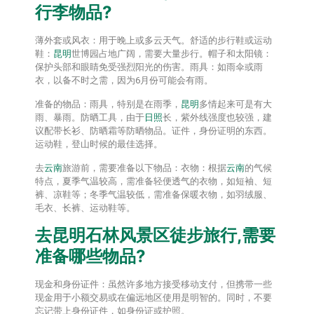
行李物品?
薄外套或风衣：用于晚上或多云天气。舒适的步行鞋或运动
鞋：
昆明
世博园占地广阔，需要大量步行。帽子和太阳镜：
保护头部和眼睛免受强烈阳光的伤害。雨具：如雨伞或雨
衣，以备不时之需，因为6月份可能会有雨。
准备的物品：雨具，特别是在雨季，
昆明
多情起来可是有大
雨、暴雨。防晒工具，由于
日照
长，紫外线强度也较强，建
议配带长衫、防晒霜等防晒物品。证件，身份证明的东西。
运动鞋，登山时候的最佳选择。
去
云南
旅游前，需要准备以下物品：衣物：根据
云南
的气候
特点，夏季气温较高，需准备轻便透气的衣物，如短袖、短
裤、凉鞋等；冬季气温较低，需准备保暖衣物，如羽绒服、
毛衣、长裤、运动鞋等。
去
昆明
石林风景区徒步旅行,需要
准备哪些物品?
现金和身份证件：虽然许多地方接受移动支付，但携带一些
现金用于小额交易或在偏远地区使用是明智的。同时，不要
忘记带上身份证件，如身份证或护照。