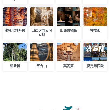
​张掖七彩丹霞​
山西大同云冈
山西博物馆
神农架
石窟
望天树
五台山
莫高窟
保定清西陵
专业级路线，开箱即用。52Tours，您只需即刻启程