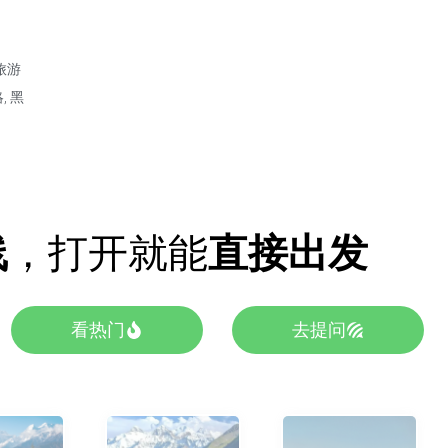
旅游
略
,
黑
线
，打开就能
直接出发
看热门
去提问