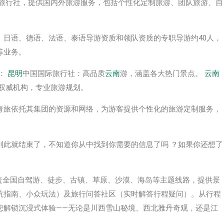
的旅行社，提供国内外旅游服务，包括个性化定制旅游、团队旅游、自
、日语、德语、法语、泰语导游资质和领队资质的专职导游约40人，
等业务。
：
昆明
中国国际旅行社：高品质
云南
游，涵盖各大热门景点。
云南
权威机构，专业旅游规划。
青旅依托其集团的资源和网络，为游客提供个性化的旅游定制服务，
到此就结束了，不知道你从中找到你需要的信息了吗 ？如果你还想了
，覆盖全国自驾游、徒步、古镇、草原、沙漠、海岛等主题线路，提供‌景
避坑指南、小众玩法）及‌旅行问答社区‌（实时解答行程疑问）。从行程
您解锁沉浸式体验——无论是川西雪山秘境、西北雅丹奇观，还是江