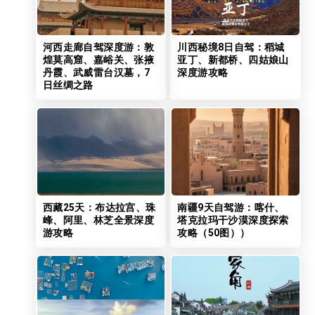
河西走廊自驾深度游：敦
川西秘境8日自驾：稻城
煌莫高窟、嘉峪关、张掖
亚丁、新都桥、四姑娘山
丹霞、武威雷台汉墓，7
深度游攻略
日丝绸之路
西藏25天：布达拉宫、珠
南疆9天自驾游：喀什、
峰、阿里、林芝全景深度
塔克拉玛干沙漠深度探索
游攻略
攻略（50图））