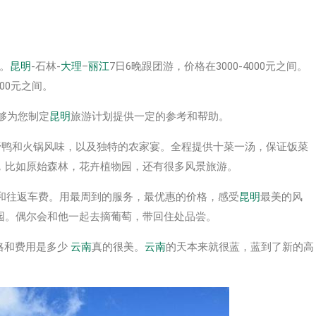
间。
昆明
-石林-
大理
–
丽江
7日6晚跟团游，价格在3000-4000元之间。
000元之间。
能够为您制定
昆明
旅游计划提供一定的参考和帮助。
野鸭和火锅风味，以及独特的农家宴。全程提供十菜一汤，保证饭菜
，比如原始森林，花卉植物园，还有很多风景旅游。
饭和往返车费。用最周到的服务，最优惠的价格，感受
昆明
最美的风
园。偶尔会和他一起去摘葡萄，带回住处品尝。
略和费用是多少
云南
真的很美。
云南
的天本来就很蓝，蓝到了新的高