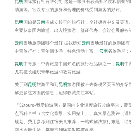
昆明
国际旅行社有限公司 这是一家具有较高知名度和信誉
助游等。它以专业的服务和合理的价格受到游客的好评。
昆明
国旅是
云南
省成立较早的旅行社，全社拥有中文及英语
主要从事国内旅游、出入境旅游、签证代办、会议会展服务
云南
当地旅游团哪个最好 据我所知
云南
当地最好的旅游团有
中青旅行社：青年团体游，特色活动丰富。
云南
省旅游局：
昆明
中青旅：中青旅是中国知名的旅行社品牌之一，
昆明
中
尤其擅长组织青年旅游和教育旅游。
关于到
昆明
旅游团和到
昆明
旅游团被带去保税区买玉的介绍
解更多这方面的信息，记得收藏关注本站。
「52tours-我爱旅游网」是国内专业深度旅行攻略平台
点百科全书‌（含文化背景、实用贴士）、‌真实景点测评‌（
规划、费用参考到住宿美食推荐，一站式解决旅行难题，助
南水乡慢生活，都能找到详实攻略与灵感。