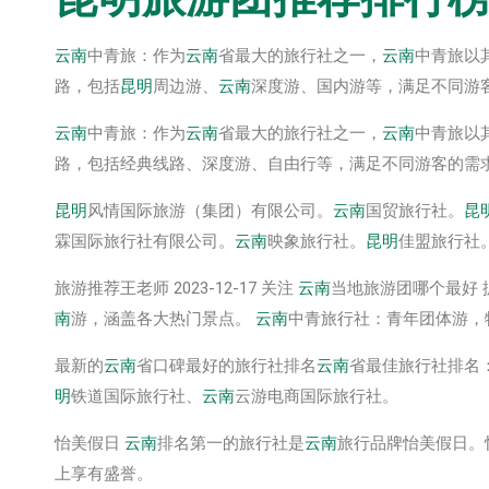
云南
中青旅：作为
云南
省最大的旅行社之一，
云南
中青旅以
路，包括
昆明
周边游、
云南
深度游、国内游等，满足不同游
云南
中青旅：作为
云南
省最大的旅行社之一，
云南
中青旅以
路，包括经典线路、深度游、自由行等，满足不同游客的需
昆明
风情国际旅游（集团）有限公司。
云南
国贸旅行社。
昆
霖国际旅行社有限公司。
云南
映象旅行社。
昆明
佳盟旅行社
旅游推荐王老师 2023-12-17 关注
云南
当地旅游团哪个最好 
南
游，涵盖各大热门景点。
云南
中青旅行社：青年团体游，
最新的
云南
省口碑最好的旅行社排名
云南
省最佳旅行社排名
明
铁道国际旅行社、
云南
云游电商国际旅行社。
怡美假日
云南
排名第一的旅行社是
云南
旅行品牌怡美假日。
上享有盛誉。