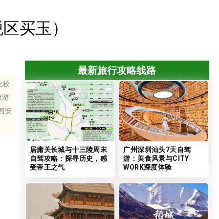
税区买玉）
最新旅行攻略线路
比较
旅游
西安
居庸关长城与十三陵周末
广州深圳汕头7天自驾
自驾攻略：探寻历史，感
游：美食风景与CITY
受帝王之气
WORK深度体验