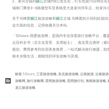
3、束河古镇到
丽江
古城约8公里左右，打车也就15分钟左右
城南门乘坐3—8路微型车至香格里大道束河停车点，转束河
关于马蜂窝
丽江
旅游攻略和
丽江
古城 马蜂窝的介绍到此就
这方面的信息，记得收藏关注本站。
「52tours-我爱旅游网」是国内专业深度旅行攻略平台
点百科全书‌（含文化背景、实用贴士）、‌真实景点测评‌（
规划、费用参考到住宿美食推荐，一站式解决旅行难题，助
南水乡慢生活，都能找到详实攻略与灵感。
标签
52tours
,
三亚旅游攻略
,
东北旅游攻略
,
云南旅游
,
云南旅游
攻略网
,
旅行攻略网
,
昆明旅游攻略
,
昆明旅行社
,
海南旅游攻略
,
龙江旅游攻略