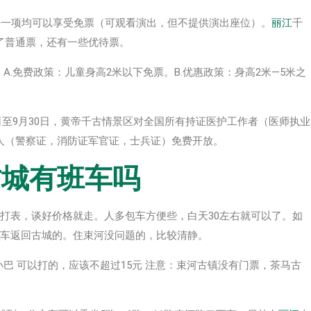
任一项均可以享受免票（可观看演出，但不提供演出座位）。
丽江
千
了普通票，还有一些优待票。
A.免费政策：儿童身高2米以下免票。B.优惠政策：身高2米—5米之
。
5日至9月30日，黄帝千古情景区对全国所有持证医护工作者（医师执业
人（警察证，消防证军官证，士兵证）免费开放。
古城有班车吗
打表，谈好价格就走。人多包车方便些，白天30左右就可以了。如
要空车返回古城的。住束河没问题的，比较清静。
巴 可以打的，应该不超过15元 注意：束河古镇没有门票，茶马古