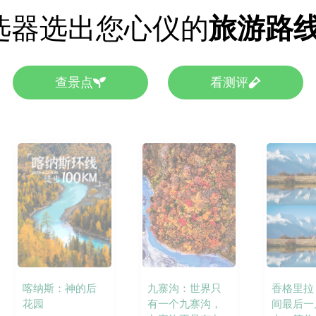
选器选出您心仪的
旅游路
查景点
看测评
九寨沟：世界只
喀纳斯：神的后
香格里拉
有一个九寨沟，
花园
间最后一