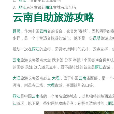
2、
丽江
千古情军官证免费吗
3、
丽江
束河古镇到
丽江
古城有班车吗
云南
自助旅游攻略
昆明
，作为中国
云南
省的省会，被誉为“春城”，因其四季如
多样，是一个非常适合旅游的城市。以下是一份
昆明
旅游攻
规划一次在
丽江
的旅行，需要考虑到时间安排、景点选择、
云南
旅游攻略景点大全 我来答 分享 举报 1个回答 #合辑# 机票
的回答 关注 这几道景点中，最不能错过的首先是
丽江
古城，
大理
旅游攻略景点必去
大理
，位于中国
云南
省西部，是一个
洱海、崇圣寺三塔、
大理
古城、喜洲镇和苍山等。
丽江
是中国
云南
省的一个著名旅游城市，以其独特的纳西族
江
游玩，以下是一些实用的攻略分享：选择合适的时间：
丽