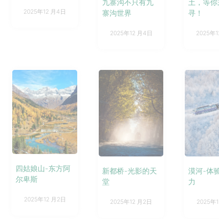
九寨沟不只有九
土，等你
2025年12 月4日
寨沟世界
寻！
2025年12 月4日
2025年
四姑娘山-东方阿
新都桥-光影的天
漠河-体
尔卑斯
堂
力
2025年12 月2日
2025年12 月2日
2025年