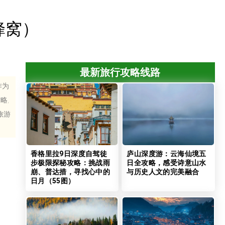
蜂窝）
最新旅行攻略线路
作为
略,
旅游
香格里拉9日深度自驾徒
庐山深度游：云海仙境五
步极限探秘攻略：挑战雨
日全攻略，感受诗意山水
崩、普达措，寻找心中的
与历史人文的完美融合
日月（55图）