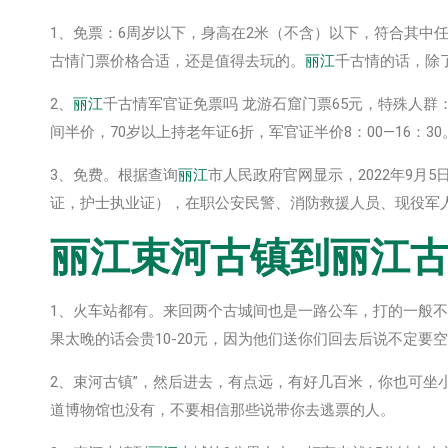
1、免票：6周岁以下，身高在2米（不含）以下，符合其中
古情门票价格合适，还是值得去玩的。
丽江
千古情的话，除
2、
丽江
千古情军官证免票吗 龙游石窟门票65元，特殊人群：
间半价，70岁以上持老年证6折，军官证半价8：00—16：30
3、免费。根据查询
丽江
市人民政府官网显示，2022年9月
证，护士执业证），在职公安民警、消防救援人员、现役军
丽江
束河古镇到
丽江
1、火车站都有。来回两个古城间也是一路公车，打的一般不
果太晚的话会贵10-20元，因为他们送你们回去后说不定
2、束河古镇”，然后进去，有点远，有好几百米，你也可坐小
道博物馆也没有，不要相信那些说带你去逃票的人。