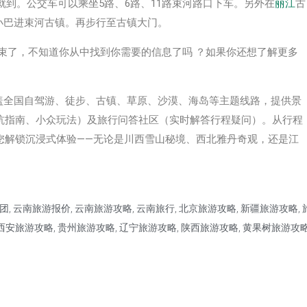
就到。公交车可以乘坐5路、6路、11路束河路口下车。另外在
丽江
古
小巴进束河古镇。再步行至古镇大门。
结束了，不知道你从中找到你需要的信息了吗 ？如果你还想了解更多
，覆盖全国自驾游、徒步、古镇、草原、沙漠、海岛等主题线路，提供‌景
避坑指南、小众玩法）及‌旅行问答社区‌（实时解答行程疑问）。从行程
您解锁沉浸式体验——无论是川西雪山秘境、西北雅丹奇观，还是江
团
,
云南旅游报价
,
云南旅游攻略
,
云南旅行
,
北京旅游攻略
,
新疆旅游攻略
,
西安旅游攻略
,
贵州旅游攻略
,
辽宁旅游攻略
,
陕西旅游攻略
,
黄果树旅游攻