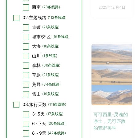
西南
(
28
条线路)
2025年12 月4日
02.主题线路
(
112
条线路)
古镇
(
21
条线路)
城市/郊区
(
16
条线路)
大海
(
10
条线路)
山川
(
1
条线路)
森林
(
30
条线路)
草原
(
21
条线路)
荒野
(
34
条线路)
雪山
(
19
条线路)
03.旅行天数
(
111
条线路)
3~5天
(
17
条线路)
可可西里-灵魂的
净土，无可匹敌
6～7天
(
30
条线路)
的荒野美学
8～9天
(
42
条线路)