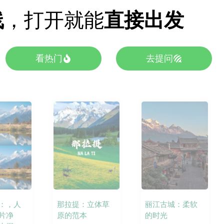
线
，打开就能
直接出发
看热门
去提问
：，人
那拉提：立体草
丽江古城：柔软
片净
原的范本
的时光