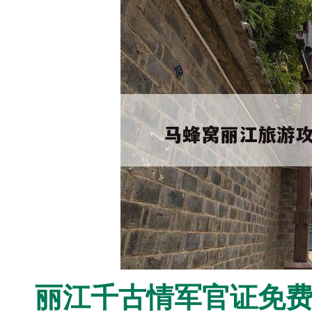
丽江
千古情军官证免