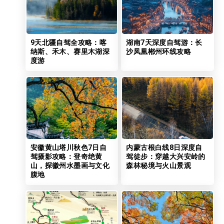
9天北疆自驾全攻略：喀
湖南7天深度自驾游：长
纳斯、禾木、赛里木湖深
沙凤凰郴州环线攻略
度游
安徽黄山塔川秋色7日自
内蒙古根白线8日深度自
驾摄影攻略：登奇绝黄
驾徒步：穿越大兴安岭的
山，探徽州水墨画与文化
森林秘境与火山景观
腹地