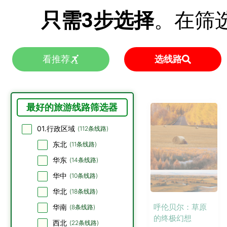
只需3步选择
。在筛
看推荐
选线路
最好的旅游线路筛选器
01.行政区域
(
112
条线路)
东北
(
11
条线路)
华东
(
14
条线路)
华中
(
10
条线路)
华北
(
18
条线路)
呼伦贝尔：草原
华南
(
8
条线路)
的终极幻想
西北
(
22
条线路)