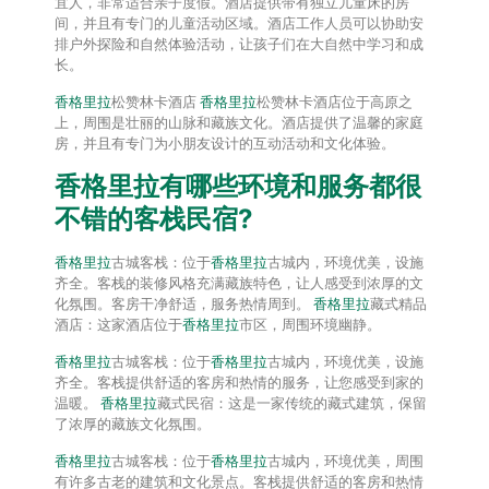
宜人，非常适合亲子度假。酒店提供带有独立儿童床的房
间，并且有专门的儿童活动区域。酒店工作人员可以协助安
排户外探险和自然体验活动，让孩子们在大自然中学习和成
长。
香格里拉
松赞林卡酒店
香格里拉
松赞林卡酒店位于高原之
上，周围是壮丽的山脉和藏族文化。酒店提供了温馨的家庭
房，并且有专门为小朋友设计的互动活动和文化体验。
香格里拉
有哪些环境和服务都很
不错的客栈民宿?
香格里拉
古城客栈：位于
香格里拉
古城内，环境优美，设施
齐全。客栈的装修风格充满藏族特色，让人感受到浓厚的文
化氛围。客房干净舒适，服务热情周到。
香格里拉
藏式精品
酒店：这家酒店位于
香格里拉
市区，周围环境幽静。
香格里拉
古城客栈：位于
香格里拉
古城内，环境优美，设施
齐全。客栈提供舒适的客房和热情的服务，让您感受到家的
温暖。
香格里拉
藏式民宿：这是一家传统的藏式建筑，保留
了浓厚的藏族文化氛围。
香格里拉
古城客栈：位于
香格里拉
古城内，环境优美，周围
有许多古老的建筑和文化景点。客栈提供舒适的客房和热情