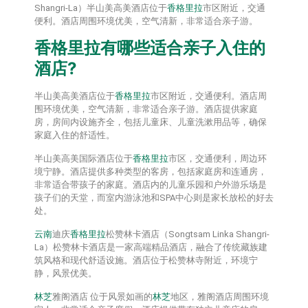
Shangri-La）半山美高美酒店位于
香格里拉
市区附近，交通
便利。酒店周围环境优美，空气清新，非常适合亲子游。
香格里拉
有哪些适合亲子入住的
酒店?
半山美高美酒店位于
香格里拉
市区附近，交通便利。酒店周
围环境优美，空气清新，非常适合亲子游。酒店提供家庭
房，房间内设施齐全，包括儿童床、儿童洗漱用品等，确保
家庭入住的舒适性。
半山美高美国际酒店位于
香格里拉
市区，交通便利，周边环
境宁静。酒店提供多种类型的客房，包括家庭房和连通房，
非常适合带孩子的家庭。酒店内的儿童乐园和户外游乐场是
孩子们的天堂，而室内游泳池和SPA中心则是家长放松的好去
处。
云南
迪庆
香格里拉
松赞林卡酒店（Songtsam Linka Shangri-
La）松赞林卡酒店是一家高端精品酒店，融合了传统藏族建
筑风格和现代舒适设施。酒店位于松赞林寺附近，环境宁
静，风景优美。
林芝
雅阁酒店 位于风景如画的
林芝
地区，雅阁酒店周围环境