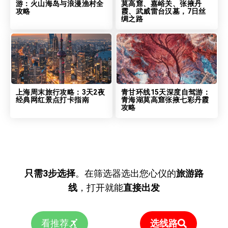
游：火山海岛与浪漫渔村全
莫高窟、嘉峪关、张掖丹
攻略
霞、武威雷台汉墓，7日丝
绸之路
上海周末旅行攻略：3天2夜
青甘环线15天深度自驾游：
经典网红景点打卡指南
青海湖莫高窟张掖七彩丹霞
攻略
只需3步选择
。在筛选器选出您心仪的
旅游路
线
，打开就能
直接出发
看推荐
选线路