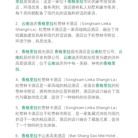
里拉
度假酒店：这是一家位于
香格里拉
市区的豪华度假酒
店，环境优美，服务周到。酒店拥有私人别墅和豪华客房，
每个房间都配备了现代化的设施和舒适的家具。
2、
云南
迪庆
香格里拉
松赞林卡酒店（Songtsam Linka
Shangri-La）松赞林卡酒店是一家高端精品酒店，融合了传
统藏族建筑风格和现代舒适设施。酒店位于松赞林寺附近，
环境宁静，风景优美。
3、
香格里拉
观光酒店
香格里拉
观光酒店是
云南
航空公司、
云
南
航辰经营开发有限公司、
云南
迪庆民航站投资兴建的涉外
高星级酒店，位于
云南
迪庆州中甸－美丽、神奇的
香格里
拉
。
4、
香格里拉
松赞林卡酒店（Songtsam Linka Shangri-La）
松赞林卡酒店是一家高端的精品酒店，坐落在
香格里拉
的松
赞林寺附近，拥有绝佳的位置和视野。酒店的设计融合了现
代与藏族传统元素，提供了一种独特的住宿体验。
5、
香格里拉
松赞林卡酒店（Songtsam Linka Shangri-La）
松赞林卡酒店位于松赞林寺附近，是一家集藏式传统与现代
舒适于一体的精品酒店。酒店的设计融合了藏族元素，提供
了一个独特的文化体验。
6、
香格里拉
半山美高美酒店（Ban Shang Gao Mei Hotel，