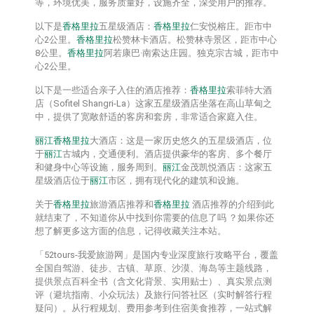
等，环境优美，服务质量好，设施齐全，深受用户的推荐。
以下是
香格里拉
五星级酒店：
香格里拉
仁安悦榕庄。距市中
心2公里。
香格里拉
松赞林卡酒店。松赞林寺景区，距市中心
8公里。
香格里拉
阿若康巴·南索达庄园。独克宗古城，距市中
心2公里。
以下是一些适合亲子入住的酒店推荐：
香格里拉
索菲特大酒
店（Sofitel Shangri-La）这家五星级酒店坐落在高山草甸之
中，提供了宽敞舒适的客房和套房，非常适合家庭入住。
丽江
香格里拉
大酒店：这是一家历史悠久的五星级酒店，位
于
丽江
古城内，交通便利。酒店提供豪华的客房、多个餐厅
和健身中心等设施，服务周到。
丽江
金茂凯悦酒店：这家五
星级酒店位于
丽江
市区，拥有现代化的建筑和设施。
关于
香格里拉
旅游酒店推荐和
香格里拉
酒店推荐的介绍到此
就结束了，不知道你从中找到你需要的信息了吗 ？如果你还
想了解更多这方面的信息，记得收藏关注本站。
「52tours-我爱旅游网」是国内专业深度旅行攻略平台，覆盖
全国自驾游、徒步、古镇、草原、沙漠、海岛等主题线路，
提供‌景点百科全书‌（含文化背景、实用贴士）、‌真实景点测
评‌（避坑指南、小众玩法）及‌旅行问答社区‌（实时解答行程
疑问）。从行程规划、费用参考到住宿美食推荐，一站式解