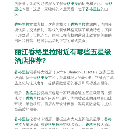
的服务，让游客能够深入了解
香格里拉
的历史和文化。
香格
里拉
木屋：这是一家独特的木屋民宿，位于
香格里拉
的山
区。
香格里拉
古城客栈：这家客栈位于
香格里拉
古城内，周围环
境优美，交通便利。客栈的装修风格充满了藏族特色，房间
干净舒适，设施齐全。你可以在客栈的露台上欣赏到美丽的
日出和日落，还可以品尝到正宗的藏式美食。
丽江
香格里拉
附近有哪些五星级
酒店推荐?
香格里拉
索菲特大酒店（Sofitel Shangri-La Hotel）这家五星
级酒店位于
香格里拉
市区，距离机场大约6公里。它融合了藏
族文化与法式奢华，提供宽敞舒适的客房和高标准的服务。
最后，
香格里拉
悦榕庄也是一家环境静谧的五星级酒店。酒
店位于
香格里拉
市区附近的山区，周围被茂密的森林和山脉
环绕，景色壮丽。酒店内部设计典雅，客房宽敞舒适，提供
高品质的服务。
香格里拉
松赞林卡酒店。根据查询大众点评信息显示，
香格
里拉
五星级酒店有
香格里拉
松赞林卡酒店、
香格里拉
大酒店