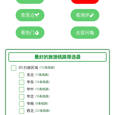
查景点
看测评
看热门
去提问
最好的旅游线路筛选器
01.行政区域
(
112
条线路)
东北
(
11
条线路)
华东
(
14
条线路)
华中
(
10
条线路)
华北
(
18
条线路)
华南
(
8
条线路)
西北
(
22
条线路)