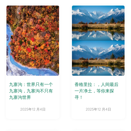
九寨沟：世界只有一个
香格里拉：，人间最后
九寨沟，九寨沟不只有
一片净土，等你来探
九寨沟世界
寻！
2025年12 月4日
2025年12 月4日