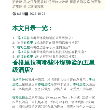
游攻略,黑龙江旅游攻略,辽宁旅游攻略,新疆旅游攻略,陕西旅
游攻略,西安旅游攻略
tx845
2025-10-22
本文目录一览：
1、
香格里拉
有哪些环境静谧的五星级酒店?
2、迪庆
香格里拉
机场附近的哪些酒店值得推荐?
3、
香格里拉
有哪些适合亲子入住的酒店?
4、
香格里拉
有哪些环境和服务都很不错的客栈民宿?
5、
丽江
香格里拉
附近有哪些五星级酒店推荐?
香格里拉
有哪些环境静谧的五星
级酒店?
香格里拉
松赞林卡酒店。根据查询大众点评信息显示，
香格
里拉
五星级酒店有
香格里拉
松赞林卡酒店、
香格里拉
大酒店
等，环境优美，服务质量好，设施齐全，深受用户的推荐。
香格里拉
金茂康年酒店（Kangqiao Grand Hotel）这是一家
四星级酒店，离机场不远，约5分钟车程。酒店周围环境幽
静，拥有舒适的客房和现代化的设施。酒店的特色之一是其