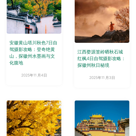
安徽黄山塔川秋色7日自
驾摄影攻略：登奇绝黄
江西婺源篁岭晒秋石城
山，探徽州水墨画与文
红枫4日自驾摄影攻略：
化腹地
探徽州秋日秘境
2025年11 月4日
2025年11 月3日