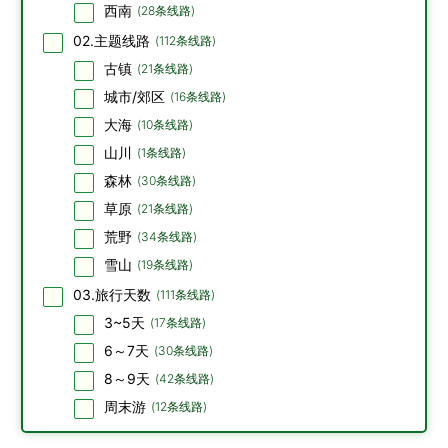
西南
(
28
条线路)
02.主题线路
(
112
条线路)
古镇
(
21
条线路)
城市/郊区
(
16
条线路)
大海
(
10
条线路)
山川
(
1
条线路)
森林
(
30
条线路)
草原
(
21
条线路)
荒野
(
34
条线路)
雪山
(
19
条线路)
03.旅行天数
(
111
条线路)
3~5天
(
17
条线路)
6～7天
(
30
条线路)
8～9天
(
42
条线路)
周末游
(
12
条线路)