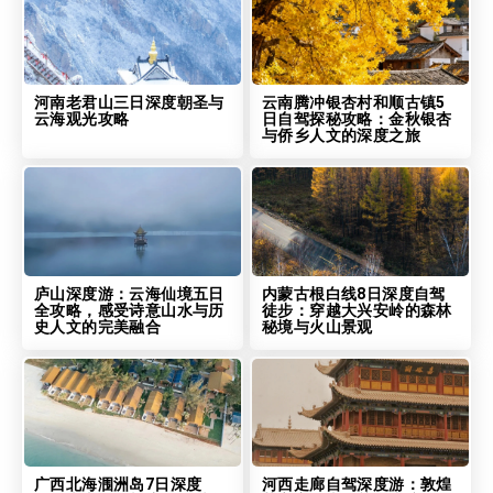
河南老君山三日深度朝圣与
云南腾冲银杏村和顺古镇5
云海观光攻略
日自驾探秘攻略：金秋银杏
与侨乡人文的深度之旅
庐山深度游：云海仙境五日
内蒙古根白线8日深度自驾
全攻略，感受诗意山水与历
徒步：穿越大兴安岭的森林
史人文的完美融合
秘境与火山景观
广西北海涠洲岛7日深度
河西走廊自驾深度游：敦煌