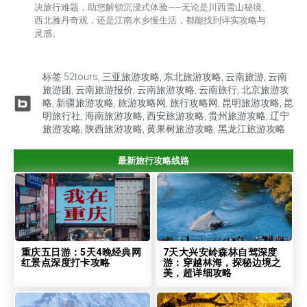
决旅行难题，助您解锁沉浸式体验——无论是川西雪山秘境、
西北雅丹奇观，还是江南水乡慢生活，都能找到详实攻略与
灵感。
标签
52tours
,
三亚旅游攻略
,
东北旅游攻略
,
云南旅游
,
云南
旅游团
,
云南旅游报价
,
云南旅游攻略
,
云南旅行
,
北京旅游攻
略
,
新疆旅游攻略
,
旅游攻略网
,
旅行攻略网
,
昆明旅游攻略
,
昆
明旅行社
,
海南旅游攻略
,
西安旅游攻略
,
贵州旅游攻略
,
辽宁
旅游攻略
,
陕西旅游攻略
,
黄果树旅游攻略
,
黑龙江旅游攻略
最新旅行攻略线路
重庆五日游：5天4晚经典网
7天大兴安岭森林自驾深度
红景点深度打卡攻略
游：穿越林海，探秘边境之
美，超详细攻略