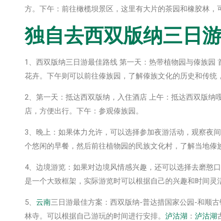
方。下午：前往橄榄坝景区，这里有大片的茶园和橡胶林，
独自去西双版纳三日游
1、西双版纳三日游最佳路线 第一天：热带植物园与傣族园
花卉。下午则可以前往傣族园，了解傣族文化的历史和传统
2、第一天：抵达西双版纳，入住酒店 上午：抵达西双版纳
店，方便出行。下午：参观傣族园。
3、晚上：如果体力允许，可以选择参加夜游活动，观察夜间
个悠闲的早餐，然后前往植物园的民族文化村，了解当地傣
4、边境游览：如果对边境风情感兴趣，还可以选择去磨憨
是一个大致框架，实际游览时可以根据自己的兴趣和时间灵
5、
云南
三日游最佳方案：西双版纳-普达措国家公园-和顺古
林寺。可以根据自己游玩的时间进行安排。
泸沽湖
：
泸沽湖