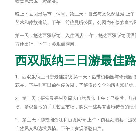
者黑风景区→野象谷。
晚上：返回景洪市，休息。第三天：自然与文化深度游 上
艺术和傣族建筑。下午：前往曼听公园。公园内有傣族皇宫
第一天：抵达西双版纳，入住酒店 上午：抵达西双版纳嘎
方便出行。下午：参观傣族园。
西双版纳三日游最佳
1、西双版纳三日游最佳路线 第一天：热带植物园与傣族园
花卉。下午则可以前往傣族园，了解傣族文化的历史和传统
2、第二天：探索曼丢村及周边自然风光 上午：早餐后，前
惯。参观当地的手工艺品市场，购买一些具有当地特色的纪
3、第三天：游览澜沧江和边境风情 上午：前往勐腊县，游
自然风光和边境风情。下午：参观磨憨口岸。