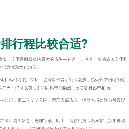
排行程比较合适?
前往橄榄坝，这里是西双版纳最大的傣族村寨之一，有着丰富的傣族文化和
生活方式和文化习俗。
文化和风俗习惯。然后，您可以去曼听公园漫步，感受热带植物的魅
第二天：您可以前往中科院热带植物园，欣赏各种热带植物。
森林公园，第二天曼听公园，第三天傣族园。活动包括参观自然景观
者在酒店周围休息，整理行李。晚上：前往机场或汽车站，搭乘返程
节和天气情况，提前准备好适合的衣物和防晒用品。