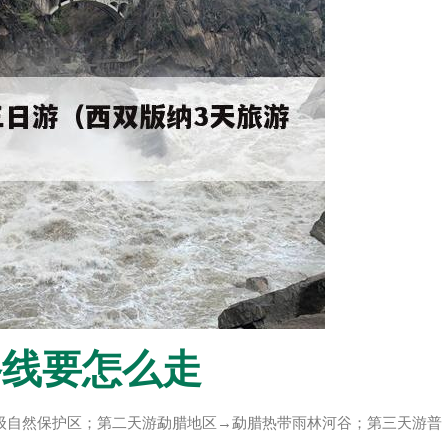
路线要怎么走
级自然保护区；第二天游勐腊地区→勐腊热带雨林河谷；第三天游普