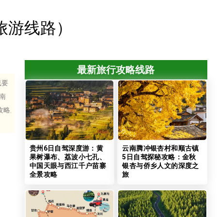
旅游线路）
最新旅行攻略线路
线要
海南
略,
贵州6日自驾深度游：黄
云南腾冲银杏村和顺古镇
果树瀑布、荔波小七孔、
5日自驾探秘攻略：金秋
中国天眼与西江千户苗寨
银杏与侨乡人文的深度之
全景攻略
旅