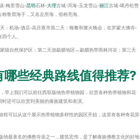
镇-梅里雪山-
昆明
石林-
大理
古城-洱海-玉龙雪山-
丽江
古城-噶丹松赞
古称鲁窟海子，又名左所海，俗称亮海。
天：机场-酒店-高庄夜市第二天：晚餐和篝火晚会，在罗蒙大佛寺-
有四个人。
国家级自然保护区；第二天游勐腊地区→勐腊热带雨林河谷；第三天
有哪些经典路线值得推荐?
先，早上我们可以前往西双版纳热带植物园，欣赏各种热带植物和花
同时还可以欣赏到美丽的傣族建筑和表演。
的旅程可以从这个展示热带植物多样性的园区开始，这里有各种奇花异
双版纳最著名的佛教寺庙之一，建筑宏伟，是了解傣族佛教文化的好地