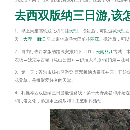
去西双版纳三日游,该
1、早上乘坐高铁或飞机前往
大理
。抵达后，可以游览
大理
古
天：
大理
–
丽江
早上乘坐旅游大巴前往
丽江
。抵达后，可以
2、自由行去西双版纳路线安排如下：D1：
云南
丽江
古城、
农场→独克宗古城（龟山公园）→伊拉大草原/纳帕海→吐司
3、第一天：景洪市核心区游览 西双版纳热带花卉园：开始
花异草，是摄影爱好者的天堂。
4、我推荐西双版纳三日游最佳路线：第一天野象谷和原始
和民俗文化，参加水上娱乐和手工艺制作活动。