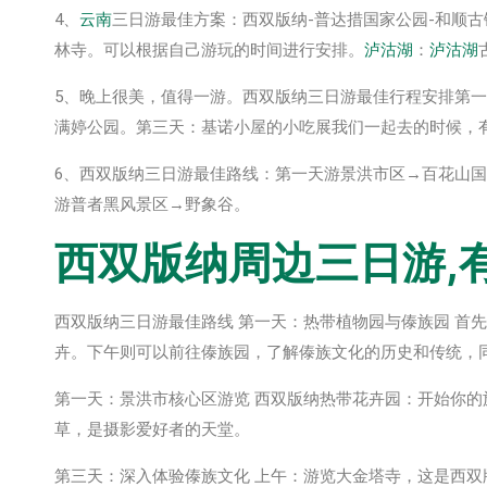
4、
云南
三日游最佳方案：西双版纳-普达措国家公园-和顺古
林寺。可以根据自己游玩的时间进行安排。
泸沽湖
：
泸沽湖
5、晚上很美，值得一游。西双版纳三日游最佳行程安排第一
满婷公园。第三天：基诺小屋的小吃展我们一起去的时候，
6、西双版纳三日游最佳路线：第一天游景洪市区→百花山
游普者黑风景区→野象谷。
西双版纳周边三日游,
西双版纳三日游最佳路线 第一天：热带植物园与傣族园 首
卉。下午则可以前往傣族园，了解傣族文化的历史和传统，
第一天：景洪市核心区游览 西双版纳热带花卉园：开始你
草，是摄影爱好者的天堂。
第三天：深入体验傣族文化 上午：游览大金塔寺，这是西