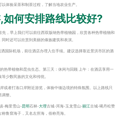
可以体验采茶和制茶过程，了解当地农业生产。
,如何安排路线比较好?
 首先，早上我们可以前往西双版纳热带植物园，欣赏各种热带植物和
，同时还可以欣赏到美丽的傣族建筑和表演。
嘎洒国际机场，前往酒店办理入住手续。建议选择靠近景洪市区的酒
的热带植物和昆虫生态。第三天：休闲与回顾 上午：在酒店享用一
族等少数民族的文化和传统。
口岸或者打洛口岸附近游览，体验中缅边境的特殊氛围。以上路线只
活调整。
镇-梅里雪山-
昆明
石林-
大理
古城-洱海-玉龙雪山-
丽江
古城-噶丹松赞
古称鲁窟海子，又名左所海，俗称亮海。