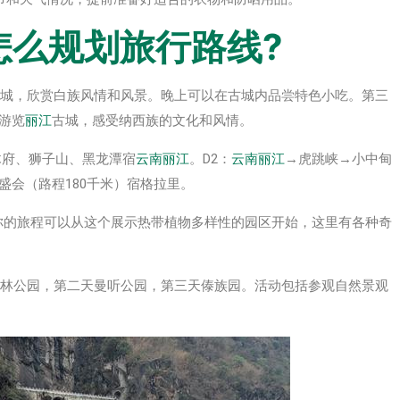
怎么规划旅行路线?
城，欣赏白族风情和风景。晚上可以在古城内品尝特色小吃。第三
游览
丽江
古城，感受纳西族的文化和风情。
木府、狮子山、黑龙潭宿
云南
丽江
。D2：
云南
丽江
→虎跳峡→小中甸
盛会（路程180千米）宿格拉里。
你的旅程可以从这个展示热带植物多样性的园区开始，这里有各种奇
森林公园，第二天曼听公园，第三天傣族园。活动包括参观自然景观