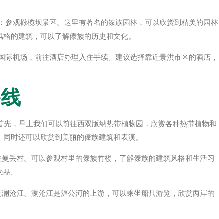
午：参观橄榄坝景区。这里有著名的傣族园林，可以欣赏到精美的园林
风格的建筑，可以了解傣族的历史和文化。
洒国际机场，前往酒店办理入住手续。建议选择靠近景洪市区的酒店，
路线
 首先，早上我们可以前往西双版纳热带植物园，欣赏各种热带植物和
，同时还可以欣赏到美丽的傣族建筑和表演。
往曼丢村。可以参观村里的傣族竹楼，了解傣族的建筑风格和生活习
念品。
览澜沧江。澜沧江是湄公河的上游，可以乘坐船只游览，欣赏两岸的