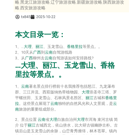
略,黑龙江旅游攻略,辽宁旅游攻略,新疆旅游攻略,陕西旅游攻
略,西安旅游攻略
tx845
2025-10-22
本文目录一览：
1、…
大理
、
丽江
、玉龙雪山、
香格里拉
等景点。。
2、10天从
广西
到
云南
自驾游线路
3、从
广西
柳州去
云南
自驾游该如何安排路线?
…
大理
、
丽江
、玉龙雪山、
香格
里拉
等景点。。
1、
云南
著名景点排行榜前十名我推荐包括怒江、九龙瀑布
群、三江并流、西双版纳热带植物园、
大理
崇圣寺三塔、罗
平螺丝田、玉龙雪山、石林风景名胜区、
丽江
古城和
香格里
拉
。这些景点展现了
云南
独特的自然风光和人文景观，是
云
南
旅游的重要组成部分。
2、景点位置
云南
省
大理
白族自治州
大理
市洱海 束河古镇 简
介 位于
丽江
古城西北，依山傍水，比大研古镇幽静古朴。古
镇后山是玉龙雪山的余脉，山峦青秀缠绵，林木苍翠。镇内