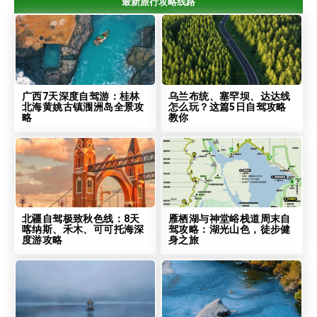
最新旅行攻略线路
广西7天深度自驾游：桂林
乌兰布统、塞罕坝、达达线
北海黄姚古镇涠洲岛全景攻
怎么玩？这篇5日自驾攻略
略
教你
北疆自驾极致秋色线：8天
雁栖湖与神堂峪栈道周末自
喀纳斯、禾木、可可托海深
驾攻略：湖光山色，徒步健
度游攻略
身之旅