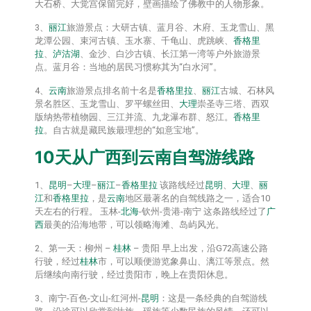
大石桥、大觉宫保留完好，壁画描绘了佛教中的人物形象。
3、
丽江
旅游景点：大研古镇、蓝月谷、木府、玉龙雪山、黑
龙潭公园、束河古镇、玉水寨、千龟山、虎跳峡、
香格里
拉
、
泸沽湖
、金沙、白沙古镇、长江第一湾等户外旅游景
点。蓝月谷：当地的居民习惯称其为“白水河”。
4、
云南
旅游景点排名前十名是
香格里拉
、
丽江
古城、石林风
景名胜区、玉龙雪山、罗平螺丝田、
大理
崇圣寺三塔、西双
版纳热带植物园、三江并流、九龙瀑布群、怒江。
香格里
拉
。自古就是藏民族最理想的“如意宝地”。
10天从
广西
到
云南
自驾游线路
1、
昆明
–
大理
–
丽江
–
香格里拉
该路线经过
昆明
、
大理
、
丽
江
和
香格里拉
，是
云南
地区最著名的自驾线路之一，适合10
天左右的行程。 玉林-
北海
-钦州-贵港-南宁 这条路线经过了
广
西
最美的沿海地带，可以领略海滩、岛屿风光。
2、第一天：柳州 –
桂林
– 贵阳 早上出发，沿G72高速公路
行驶，经过
桂林
市，可以顺便游览象鼻山、漓江等景点。然
后继续向南行驶，经过贵阳市，晚上在贵阳休息。
3、南宁-百色-文山-红河州-
昆明
：这是一条经典的自驾游线