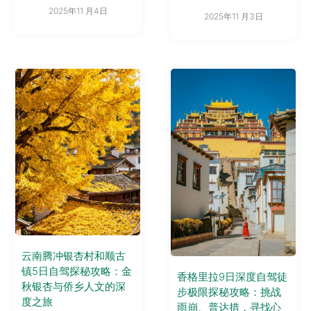
2025年11 月4日
2025年11 月3日
云南腾冲银杏村和顺古
镇5日自驾探秘攻略：金
香格里拉9日深度自驾徒
秋银杏与侨乡人文的深
步极限探秘攻略：挑战
度之旅
雨崩、普达措，寻找心