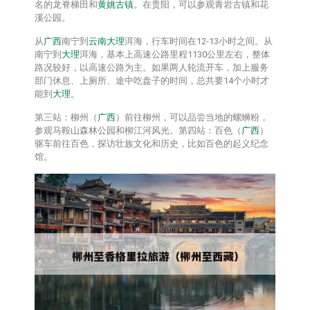
名的龙脊梯田和
黄姚古镇
。在贵阳，可以参观青岩古镇和花
溪公园。
从
广西
南宁到
云南
大理
洱海，行车时间在12-13小时之间。从
南宁到
大理
洱海，基本上高速公路里程1130公里左右，整体
路况较好，以高速公路为主。如果两人轮流开车，加上服务
部门休息、上厕所、途中吃盘子的时间，总共要14个小时才
能到
大理
。
第三站：柳州（
广西
）前往柳州，可以品尝当地的螺蛳粉，
参观马鞍山森林公园和柳江河风光。第四站：百色（
广西
）
驱车前往百色，探访壮族文化和历史，比如百色的起义纪念
馆。