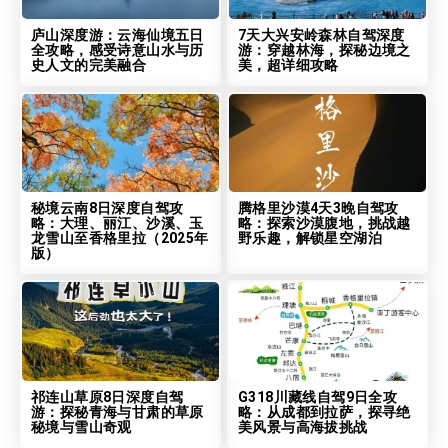
庐山深度游：云海仙境五日
7天大兴安岭森林自驾深度
全攻略，感受诗意山水与历
游：穿越林海，探秘边境之
史人文的完美融合
美，超详细攻略
秘境云南8日深度自驾攻
腾格里沙漠4天3晚自驾攻
略：大理、丽江、沙溪、玉
略：探索沙漠腹地，挑战越
龙雪山至香格里拉（2025年
野乐趣，解锁星空湖泊
版）
祁连山草原8日深度自驾
G318川藏线自驾9日全攻
游：探秘青海与甘肃的草原
略：从成都到拉萨，探寻绝
秘境与雪山奇观
美风景与高海拔挑战