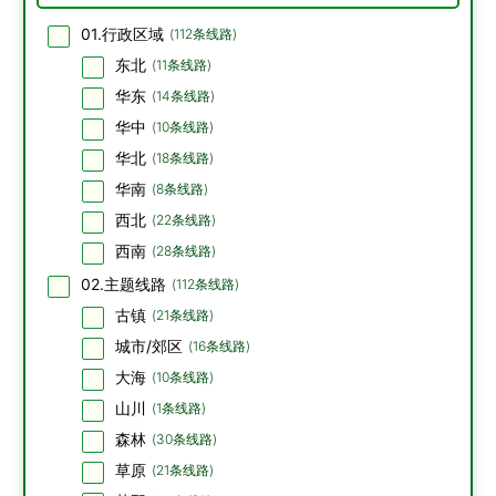
01.行政区域
(
112
条线路)
东北
(
11
条线路)
华东
(
14
条线路)
华中
(
10
条线路)
华北
(
18
条线路)
华南
(
8
条线路)
西北
(
22
条线路)
西南
(
28
条线路)
02.主题线路
(
112
条线路)
古镇
(
21
条线路)
城市/郊区
(
16
条线路)
大海
(
10
条线路)
山川
(
1
条线路)
森林
(
30
条线路)
草原
(
21
条线路)