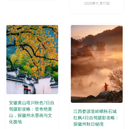
2025年11 月17日
安徽黄山塔川秋色7日自
驾摄影攻略：登奇绝黄
江西婺源篁岭晒秋石城
山，探徽州水墨画与文
红枫4日自驾摄影攻略：
化腹地
探徽州秋日秘境