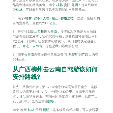
路，沿途可以欣赏到壮族、瑶族等少数民族的风情，还可以
品尝到地道的壮族美食。南宁-
桂林
-贵阳-
昆明
：这条线路途
经
桂林
，可以欣赏到漓江风光和阳朔山水田园风光。
4、南宁-
桂林
–
昆明
–
大理
–
丽江
–
香格里拉
：这是一条经典的
自驾游路线，全程约2000公里。
5、最初计划是从
四川
进入
云南
，按照这次路线反方向游玩，
但是在临到出发前，我们偶然得知，龙脊梯田将在农历六月
六(七月二日)举行红瑶族传统晒衣节。我们临时决定改变行
程，
广西
进、
云南
出。这也是我们最终的行程。
6、南宁去
云南
自驾游最佳路线及费用It从
昆明
到
广西
大约有
764公里。
从
广西
柳州去
云南
自驾游该如何
安排路线?
首先，从柳州出发，沿G7212南宁绕城高速前往南宁。这段
路程大约需要3小时左右，全程约240公里。在南宁稍作停
留，可以游览青秀山、南湖公园等景点。接下来，从南宁出
发，沿G80广昆高速前往
昆明
。
南宁-柳州-
桂林
-贵阳-
昆明
：这条线路途经柳州，可以参观著