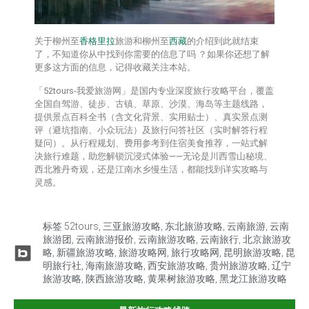
关于柳州至
香格里拉
旅游和柳州至
西藏
的介绍到此就结束
了，不知道你从中找到你需要的信息了吗 ？如果你还想了解
更多这方面的信息，记得收藏关注本站。
「52tours-我爱旅游网」是国内专业深度旅行攻略平台，覆盖
全国自驾游、徒步、古镇、草原、沙漠、海岛等主题线路，
提供‌景点百科全书‌（含文化背景、实用贴士）、‌真实景点测
评‌（避坑指南、小众玩法）及‌旅行问答社区‌（实时解答行程
疑问）。从行程规划、费用参考到住宿美食推荐，一站式解
决旅行难题，助您解锁沉浸式体验——无论是川西雪山秘境、
西北雅丹奇观，还是江南水乡慢生活，都能找到详实攻略与
灵感。
标签
52tours
,
三亚旅游攻略
,
东北旅游攻略
,
云南旅游
,
云南
旅游团
,
云南旅游报价
,
云南旅游攻略
,
云南旅行
,
北京旅游攻
略
,
新疆旅游攻略
,
旅游攻略网
,
旅行攻略网
,
昆明旅游攻略
,
昆
明旅行社
,
海南旅游攻略
,
西安旅游攻略
,
贵州旅游攻略
,
辽宁
旅游攻略
,
陕西旅游攻略
,
黄果树旅游攻略
,
黑龙江旅游攻略