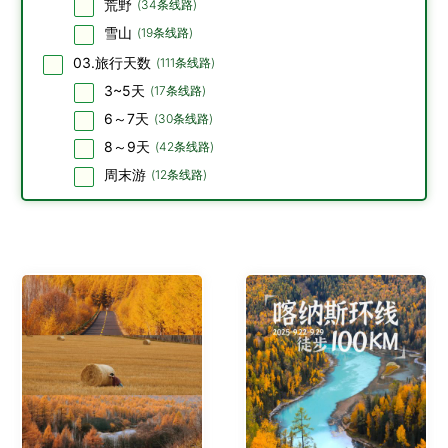
荒野
(
34
条线路)
雪山
(
19
条线路)
03.旅行天数
(
111
条线路)
3~5天
(
17
条线路)
6～7天
(
30
条线路)
8～9天
(
42
条线路)
周末游
(
12
条线路)