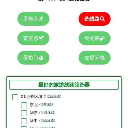
看推荐
选线路
查景点
看测评
看热门
去提问
最好的旅游线路筛选器
01.行政区域
(
112
条线路)
东北
(
11
条线路)
华东
(
14
条线路)
华中
(
10
条线路)