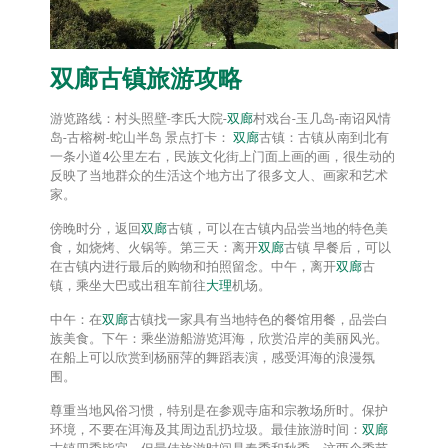
双廊
古镇旅游攻略
游览路线：村头照壁-李氏大院-
双廊
村戏台-玉几岛-南诏风情
岛-古榕树-蛇山半岛 景点打卡：
双廊
古镇：古镇从南到北有
一条小道4公里左右，民族文化街上门面上画的画，很生动的
反映了当地群众的生活这个地方出了很多文人、画家和艺术
家。
傍晚时分，返回
双廊
古镇，可以在古镇内品尝当地的特色美
食，如烧烤、火锅等。第三天：离开
双廊
古镇 早餐后，可以
在古镇内进行最后的购物和拍照留念。中午，离开
双廊
古
镇，乘坐大巴或出租车前往
大理
机场。
中午：在
双廊
古镇找一家具有当地特色的餐馆用餐，品尝白
族美食。下午：乘坐游船游览洱海，欣赏沿岸的美丽风光。
在船上可以欣赏到杨丽萍的舞蹈表演，感受洱海的浪漫氛
围。
尊重当地风俗习惯，特别是在参观寺庙和宗教场所时。保护
环境，不要在洱海及其周边乱扔垃圾。最佳旅游时间：
双廊