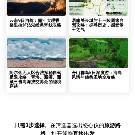
云南9日自驾：丽江大理香
居庸关长城与十三陵周末自
格里拉泸沽湖经典环线攻略
驾攻略：探寻历史，感受帝
王之气
阿尔金无人区合法探秘自驾
舟山群岛5日深度游：海岛
极限攻略：青海、新疆、西
风情与佛教圣地全攻略
藏三省高海拔交界处的秘境
穿越
只需3步选择
。在筛选器选出您心仪的
旅游路
线
，打开就能
直接出发