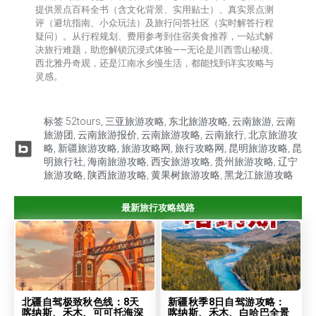
提供‌景点百科全书‌（含文化背景、实用贴士）、‌真实景点测
评‌（避坑指南、小众玩法）及‌旅行问答社区‌（实时解答行程
疑问）。从行程规划、费用参考到住宿美食推荐，一站式解
决旅行难题，助您解锁沉浸式体验——无论是川西雪山秘境、
西北雅丹奇观，还是江南水乡慢生活，都能找到详实攻略与
灵感。
标签
52tours
,
三亚旅游攻略
,
东北旅游攻略
,
云南旅游
,
云南
旅游团
,
云南旅游报价
,
云南旅游攻略
,
云南旅行
,
北京旅游攻
略
,
新疆旅游攻略
,
旅游攻略网
,
旅行攻略网
,
昆明旅游攻略
,
昆
明旅行社
,
海南旅游攻略
,
西安旅游攻略
,
贵州旅游攻略
,
辽宁
旅游攻略
,
陕西旅游攻略
,
黄果树旅游攻略
,
黑龙江旅游攻略
最新旅行攻略线路
北疆自驾极致秋色线：8天
新疆秋季8日自驾游攻略：
喀纳斯、禾木、可可托海深
喀纳斯、禾木、白哈巴全景