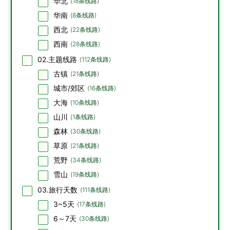
华北
(
18
条线路)
华南
(
8
条线路)
西北
(
22
条线路)
西南
(
28
条线路)
02.主题线路
(
112
条线路)
古镇
(
21
条线路)
城市/郊区
(
16
条线路)
大海
(
10
条线路)
山川
(
1
条线路)
森林
(
30
条线路)
草原
(
21
条线路)
荒野
(
34
条线路)
雪山
(
19
条线路)
03.旅行天数
(
111
条线路)
3~5天
(
17
条线路)
6～7天
(
30
条线路)