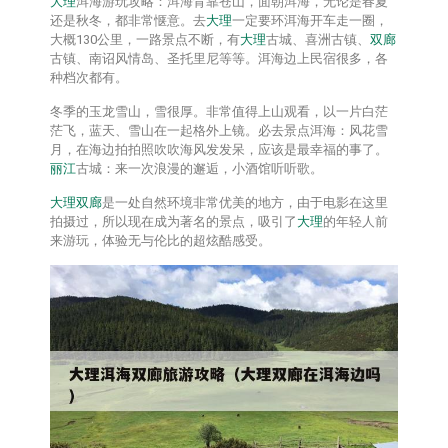
大理
洱海游玩攻略：洱海背靠苍山，面朝洱海，无论是春夏
还是秋冬，都非常惬意。去
大理
一定要环洱海开车走一圈，
大概130公里，一路景点不断，有
大理
古城、喜洲古镇、
双廊
古镇、南诏风情岛、圣托里尼等等。洱海边上民宿很多，各
种档次都有。
冬季的玉龙雪山，雪很厚。非常值得上山观看，以一片白茫
茫飞，蓝天、雪山在一起格外上镜。必去景点洱海：风花雪
月，在海边拍拍照吹吹海风发发呆，应该是最幸福的事了。
丽江
古城：来一次浪漫的邂逅，小酒馆听听歌。
大理
双廊
是一处自然环境非常优美的地方，由于电影在这里
拍摄过，所以现在成为著名的景点，吸引了
大理
的年轻人前
来游玩，体验无与伦比的超炫酷感受。