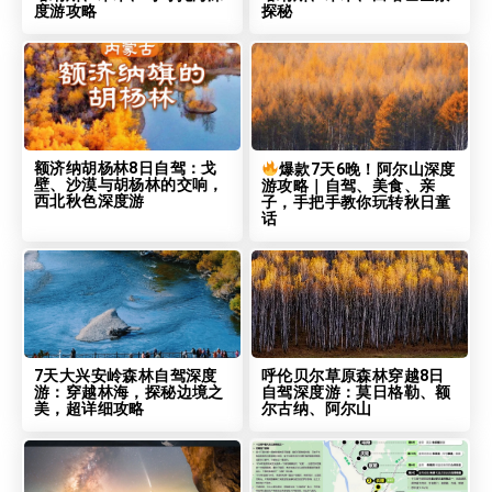
度游攻略
探秘
额济纳胡杨林8日自驾：戈
爆款7天6晚！阿尔山深度
壁、沙漠与胡杨林的交响，
游攻略｜自驾、美食、亲
西北秋色深度游
子，手把手教你玩转秋日童
话
7天大兴安岭森林自驾深度
呼伦贝尔草原森林穿越8日
游：穿越林海，探秘边境之
自驾深度游：莫日格勒、额
美，超详细攻略
尔古纳、阿尔山