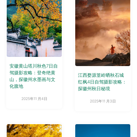
安徽黄山塔川秋色7日自
驾摄影攻略：登奇绝黄
江西婺源篁岭晒秋石城
山，探徽州水墨画与文
红枫4日自驾摄影攻略：
化腹地
探徽州秋日秘境
2025年11 月4日
2025年11 月3日