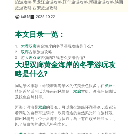
旅游攻略,黑龙江旅游攻略,辽宁旅游攻略,新疆旅游攻略,陕西
旅游攻略,西安旅游攻略
tx845
2025-10-22
本文目录一览：
1、
大理
双廊
黄金海岸的冬季游玩攻略是什么?
2、
双廊
古镇旅游攻略
3、游
大理
双廊
古镇的路线怎么安排合适?
大理
双廊
黄金海岸的冬季游玩攻
略是什么?
周边景区推荐：环绕着洱海景区的优美景色很多，在
双廊
古
镇附近的话可以选择南诏风情岛、
双廊
古街、洱海环岛路以
及挖色自然村等。
洱海：洱海是
双廊
的灵魂，可以乘坐游船环湖游览，或者沿
着湖边的自行车道骑行，欣赏沿途的自然风光和白族村落。
南诏风情岛：位于洱海中心位置，岛上有白族民居展示，可
以了解白族的建筑风格和文化。