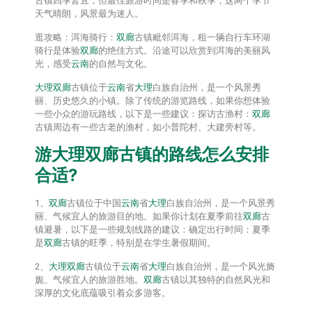
古镇四季皆宜，但最佳旅游时间是春季和秋季，这两个季节
天气晴朗，风景最为迷人。
逛攻略：洱海骑行：
双廊
古镇毗邻洱海，租一辆自行车环湖
骑行是体验
双廊
的绝佳方式。沿途可以欣赏到洱海的美丽风
光，感受
云南
的自然与文化。
大理
双廊
古镇位于
云南
省
大理
白族自治州，是一个风景秀
丽、历史悠久的小镇。除了传统的游览路线，如果你想体验
一些小众的游玩路线，以下是一些建议：探访古渔村：
双廊
古镇周边有一些古老的渔村，如小普陀村、大建旁村等。
游
大理
双廊
古镇的路线怎么安排
合适?
1、
双廊
古镇位于中国
云南
省
大理
白族自治州，是一个风景秀
丽、气候宜人的旅游目的地。如果你计划在夏季前往
双廊
古
镇避暑，以下是一些规划线路的建议：确定出行时间：夏季
是
双廊
古镇的旺季，特别是在学生暑假期间。
2、
大理
双廊
古镇位于
云南
省
大理
白族自治州，是一个风光旖
旎、气候宜人的旅游胜地。
双廊
古镇以其独特的自然风光和
深厚的文化底蕴吸引着众多游客。