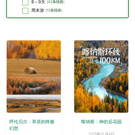
8～9天
(
42
条线路)
周末游
(
12
条线路)
呼伦贝尔：草原的终极
喀纳斯：神的后花园
幻想
2025年12 月4日