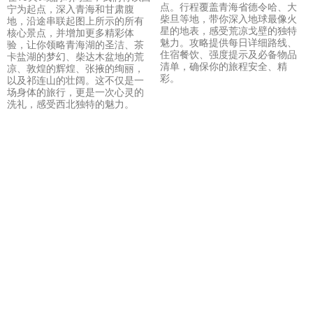
点。行程覆盖青海省德令哈、大
宁为起点，深入青海和甘肃腹
柴旦等地，带你深入地球最像火
地，沿途串联起图上所示的所有
星的地表，感受荒凉戈壁的独特
核心景点，并增加更多精彩体
魅力。攻略提供每日详细路线、
验，让你领略青海湖的圣洁、茶
住宿餐饮、强度提示及必备物品
卡盐湖的梦幻、柴达木盆地的荒
清单，确保你的旅程安全、精
凉、敦煌的辉煌、张掖的绚丽，
彩。
以及祁连山的壮阔。这不仅是一
场身体的旅行，更是一次心灵的
洗礼，感受西北独特的魅力。