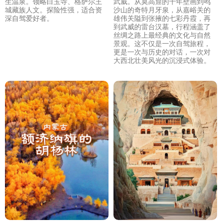
生温泉。领略白玉寺、格萨尔王
武威。从莫高窟的千年壁画到鸣
城藏族人文。探险性强，适合资
沙山的奇特月牙泉，从嘉峪关的
深自驾爱好者。
雄伟关隘到张掖的七彩丹霞，再
到武威的雷台汉墓，行程涵盖了
丝绸之路上最经典的文化与自然
景观。这不仅是一次自驾旅程，
更是一次与历史的对话，一次对
大西北壮美风光的沉浸式体验。