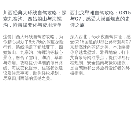
川西经典大环线自驾攻略：探
西北戈壁滩自驾攻略：G315
索九寨沟、四姑娘山与海螺
与G7，感受大漠孤烟直的史
沟，附海拔变化与费用清单
诗之旅
这份川西大环线自驾游攻略，为
深入西北，6天5夜自驾探险，感
你精心规划了8天7晚的深度探险
受G315国道的U型公路奇观与G7
行程。路线涵盖了稻城亚丁、四
京新高速的苍茫之美。本攻略带
姑娘山、九寨沟、海螺沟等核心
你穿越戈壁滩、雅丹地貌，打卡
景点，融合了雪山、湖泊、草原
艾肯泉等网红景点，提供详尽行
与寺庙。攻略提供详细的每日路
程规划、安全指南与摄影建议，
线、海拔变化提示、住宿餐饮建
是自驾游和公路旅行爱好者的终
议及注意事项，助你轻松规划，
极指南。
尽享四川西部的震撼之美。