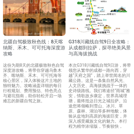
北疆自驾极致秋色线：8天喀
G318川藏线自驾9日全攻略：
纳斯、禾木、可可托海深度游
从成都到拉萨，探寻绝美风景
攻略
与高海拔挑战
这份为期8天的北疆极致秋色自驾
本次G318川藏线自驾9日游，将带
深度游攻略，将带你穿越乌鲁木
领您从繁华的成都一路向西，穿
齐、喀纳斯、禾木、可可托海等
越“天府之国”，踏上举世闻名的川
核心景区，深入体验这片土地的
藏公路。这是一条集自然风光、
独特魅力。攻略涵盖详细的每日
人文历史、高海拔挑战于一体的
行程规划、费用预估、特色亮点
史诗级路线。我们将途径“雨城”雅
与避坑指南，助你轻松开启一场
安，情歌故乡康定，世界高城理
难忘的新疆自驾之旅。
塘，最终抵达日光之城拉萨。沿
途您将领略到雪山、冰川、草
原、森林、湖泊等多种地貌，体
验从盆地到高原的海拔巨变，并
深入感受藏族文化的魅力。本行
程为精华浓缩版，节奏较快，