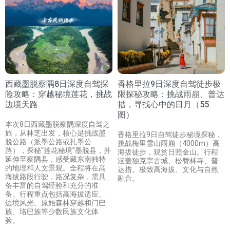
西藏墨脱察隅8日深度自驾探
香格里拉9日深度自驾徒步极
险攻略：穿越秘境莲花，挑战
限探秘攻略：挑战雨崩、普达
边境天路
措，寻找心中的日月（55
图）
本次8日西藏墨脱察隅深度自驾之
旅，从林芝出发，核心是挑战墨
香格里拉9日自驾徒步秘境探秘，
脱公路（派墨公路或扎墨公
挑战梅里雪山雨崩（4000m）高
路），探秘“莲花秘境”墨脱县，并
海拔徒步，观赏日照金山。行程
延伸至察隅县，感受藏东南独特
涵盖独克宗古城、松赞林寺、普
的地理和人文景观。全程将在高
达措。极致高海拔、文化与自然
海拔路段行驶，路况复杂，需具
融合。
备丰富的自驾经验和充分的准
备。行程重点包括高海拔适应、
边境风光、原始森林穿越和门巴
族、珞巴族等少数民族文化体
验。