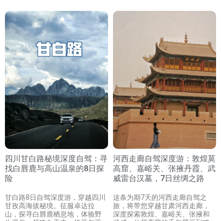
四川甘白路秘境深度自驾：寻
河西走廊自驾深度游：敦煌莫
找白唇鹿与高山温泉的8日探
高窟、嘉峪关、张掖丹霞、武
险
威雷台汉墓，7日丝绸之路
甘白路8日自驾深度游，穿越四川
这条为期7天的河西走廊自驾之
甘孜高海拔秘境。征服卓达拉
旅，将带您穿越甘肃河西走廊，
山，探寻白唇鹿栖息地，体验野
深度探索敦煌、嘉峪关、张掖和