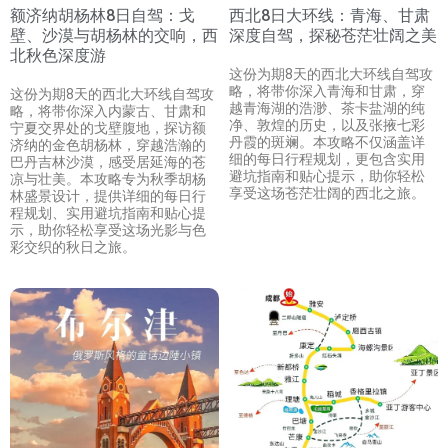
额济纳胡杨林8日自驾：戈
西北8日大环线：青海、甘肃
壁、沙漠与胡杨林的交响，西
深度自驾，探秘苍茫壮阔之美
北秋色深度游
这份为期8天的西北大环线自驾攻
略，将带你深入青海和甘肃，穿
这份为期8天的西北大环线自驾攻
越青海湖的浩渺、茶卡盐湖的纯
略，将带你深入内蒙古、甘肃和
净、敦煌的历史，以及张掖七彩
宁夏交界处的戈壁腹地，探访额
丹霞的斑斓。本攻略不仅涵盖详
济纳的金色胡杨林，穿越浩瀚的
细的每日行程规划，更包含实用
巴丹吉林沙漠，感受居延海的苍
避坑指南和贴心提示，助你轻松
凉与壮美。本攻略专为秋季胡杨
享受这场苍茫壮阔的西北之旅。
林盛景设计，提供详细的每日行
程规划、实用避坑指南和贴心提
示，助你轻松享受这场光影与色
彩交织的秋日之旅。