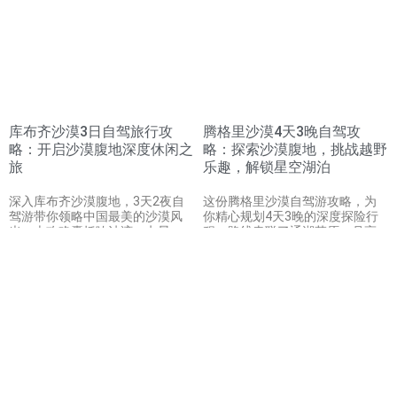
库布齐沙漠3日自驾旅行攻
腾格里沙漠4天3晚自驾攻
略：开启沙漠腹地深度休闲之
略：探索沙漠腹地，挑战越野
旅
乐趣，解锁星空湖泊
深入库布齐沙漠腹地，3天2夜自
这份腾格里沙漠自驾游攻略，为
驾游带你领略中国最美的沙漠风
你精心规划4天3晚的深度探险行
光。本攻略囊括响沙湾、七星
程。路线串联了通湖草原、月亮
湖、银肯塔拉等精华景点，涵盖
湖、乌兰湖等核心景点，涵盖了
沙漠越野、骆驼骑行、滑沙等活
广袤沙漠、神奇湖泊与刺激越
动，提供详尽行程规划与实用安
野。攻略提供详细的每日路线、
全指南，是亲子游和自驾游爱好
住宿餐饮建议及注意事项，助你
者的理想之选。
轻松规划，尽享腾格里的自由与
壮美