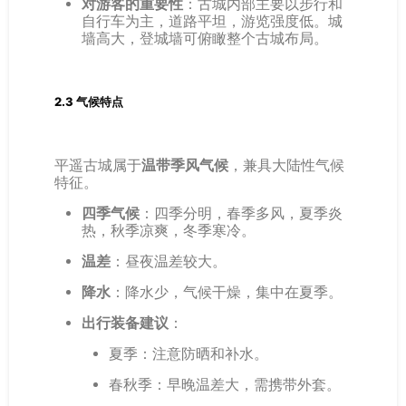
对游客的重要性
：古城内部主要以步行和
自行车为主，道路平坦，游览强度低。城
墙高大，登城墙可俯瞰整个古城布局。
2.3 气候特点
平遥古城属于
温带季风气候
，兼具大陆性气候
特征。
四季气候
：四季分明，春季多风，夏季炎
热，秋季凉爽，冬季寒冷。
温差
：昼夜温差较大。
降水
：降水少，气候干燥，集中在夏季。
出行装备建议
：
夏季：注意防晒和补水。
春秋季：早晚温差大，需携带外套。