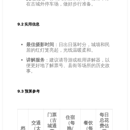
在古城外停车场，做好步行准备。
9.2 实用信息
最佳摄影时间
：日出日落时分，城墙和民
居的红灯笼亮起，光线温暖柔和。
讲解服务
：建议请导游或租用讲解器，以
便更好地了解票号、县衙等场所的历史故
事。
9.3 预算参考
门票
每日
住宿
（古
总花
交通
（每
餐饮
城通
费估
档
（太
晚/
（每