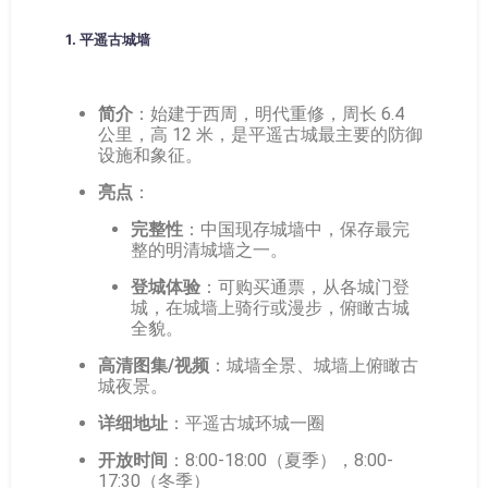
1.
平遥古城墙
简介
：始建于西周，明代重修，周长 6.4
公里，高 12 米，是平遥古城最主要的防御
设施和象征。
亮点
：
完整性
：中国现存城墙中，保存最完
整的明清城墙之一。
登城体验
：可购买通票，从各城门登
城，在城墙上骑行或漫步，俯瞰古城
全貌。
高清图集/视频
：城墙全景、城墙上俯瞰古
城夜景。
详细地址
：平遥古城环城一圈
开放时间
：8:00-18:00（夏季），8:00-
17:30（冬季）