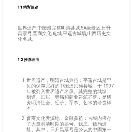
1.1 精彩速览
世界遗产,中国最完整明清县城,5A级景区,日升
昌票号,晋商文化,龟城,平遥古城墙,山西历史文
化名城。
1.2 推荐理由
世界遗产，明清古城典范：平遥古城是罕
见的保存完好的中国汉民族县城，于 1997
年被列入世界遗产名录。其完整的城墙、
街道、民居、寺庙和商业建筑群落，是研
究明清社会、经济、军事、艺术的珍贵样
本。
晋商文化发源地，金融鼻祖：古城内保存
了大量明清时期的票号、钱庄、镖局遗
址。其中，日升昌票号是公认的中国第一