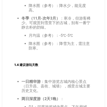
降水图（参考）：降水少，能见度
高。
冬季（11月-次年3月）
：寒冷，但游客稀
少。可观赏到雪景下的古城，别有一番宁
静古朴的韵味。
月均温（参考）：-5℃-5℃
降水图（参考）：降雪为主，需注意
防寒。
1.4 建议游玩天数
一日精华游
：集中游览古城内核心景点
（日升昌、县衙、城墙），感受古城主要
历史文化。
两日深度游（2天1晚）
：
D1：深度游览城内景点，下午登城