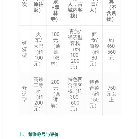
票
算
次
原往
人，古
日/
+双
（不
返）
城内客
人）
林
含购
栈）
寺）
物）
青旅/
火
180
面
经济型
车/
元
食/
约
经
客栈
大巴
（通
简餐
460-
济
（约
（约
票
（约
560
型
100-
100
+双
80
元
200
元）
林）
元）
元）
高铁
特色四
200
特色
二等
合院客
舒
元
晋菜
750
座
栈（约
适
（含
（约
元以
（约
300-
型
讲
150
上
200
600
解）
元）
元）
元）
十、 荣誉称号与评价