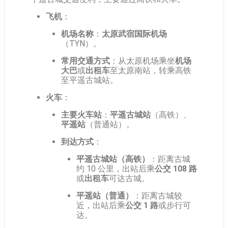
飞机
：
机场名称
：
太原武宿国际机场
（TYN）。
常用交通方式
：从太原机场乘坐
机场
大巴
或
出租车
至太原南站，转乘高铁
至平遥古城站。
火车
：
主要火车站
：
平遥古城站
（高铁）、
平遥站
（普通站）。
到达方式
：
平遥古城站（高铁）
：距离古城
约 10 公里，出站后乘
公交 108 路
或
出租车
可达古城。
平遥站（普通）
：距离古城较
近，出站后乘
公交 1 路
或步行可
达。