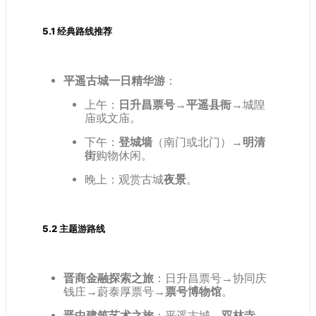
5.1 经典路线推荐
平遥古城一日精华游
：
上午：
日升昌票号
→
平遥县衙
→城隍
庙或文庙。
下午：
登城墙
（南门或北门）→
明清
街
购物休闲。
晚上：观赏古城
夜景
。
5.2 主题游路线
晋商金融探索之旅
：日升昌票号→协同庆
钱庄→蔚泰厚票号→
票号博物馆
。
晋中建筑艺术之旅
：平遥古城→
双林寺