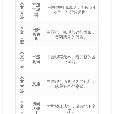
人
平遥
文
完整的明清城墙，周长 6.4
古城
古
公里，可登城远眺。
墙
迹
人
日升
文
中国第一家现代银行雏形，
昌票
古
晋商票号的代表。
号
迹
人
文
平遥
中国现存最早、最完整的县
古
县衙
级衙署。
迹
人
文
中国现存历史最久的孔庙，
文庙
古
珍藏有金代彩塑。
迹
人
协同
文
大型钱庄遗址，设有地下金
庆钱
古
库。
庄