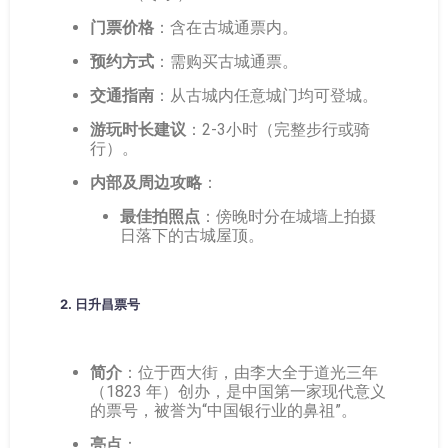
门票价格
：含在古城通票内。
预约方式
：需购买古城通票。
交通指南
：从古城内任意城门均可登城。
游玩时长建议
：2-3小时（完整步行或骑
行）。
内部及周边攻略
：
最佳拍照点
：傍晚时分在城墙上拍摄
日落下的古城屋顶。
2.
日升昌票号
简介
：位于西大街，由李大全于道光三年
（1823 年）创办，是中国第一家现代意义
的票号，被誉为“中国银行业的鼻祖”。
亮点
：