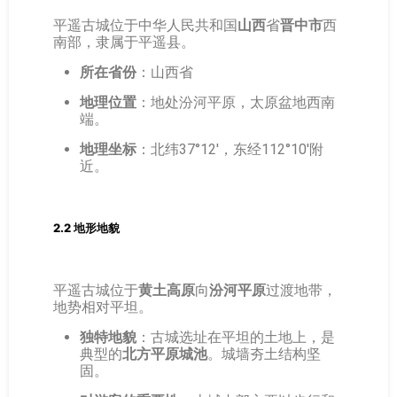
平遥古城位于中华人民共和国
山西
省
晋中市
西
南部，隶属于平遥县。
所在省份
：山西省
地理位置
：地处汾河平原，太原盆地西南
端。
地理坐标
：北纬37°12′，东经112°10′附
近。
2.2 地形地貌
平遥古城位于
黄土高原
向
汾河平原
过渡地带，
地势相对平坦。
独特地貌
：古城选址在平坦的土地上，是
典型的
北方平原城池
。城墙夯土结构坚
固。