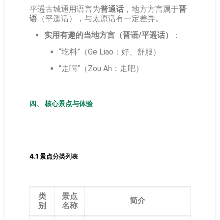
平遥古城通用语言为
普通话
，地方方言属于
晋
语
（平遥话），与太原话有一定差异。
实用有趣的当地方言（晋语/平遥话）
：
“圪料”（Ge Liao：好、舒服）
“走啊”（Zou Ah：走吧）
四、 核心景点与体验
4.1 景点分类列表
类
景点
简介
别
名称