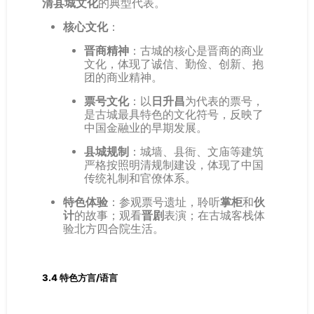
清县城文化
的典型代表。
核心文化
：
晋商精神
：古城的核心是晋商的商业
文化，体现了诚信、勤俭、创新、抱
团的商业精神。
票号文化
：以
日升昌
为代表的票号，
是古城最具特色的文化符号，反映了
中国金融业的早期发展。
县城规制
：城墙、县衙、文庙等建筑
严格按照明清规制建设，体现了中国
传统礼制和官僚体系。
特色体验
：参观票号遗址，聆听
掌柜
和
伙
计
的故事；观看
晋剧
表演；在古城客栈体
验北方四合院生活。
3.4 特色方言/语言