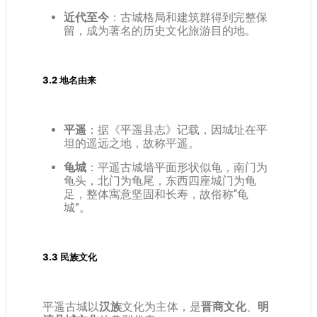
近代至今
：古城格局和建筑群得到完整保
留，成为著名的历史文化旅游目的地。
3.2 地名由来
平遥
：据《平遥县志》记载，因城址在平
坦的遥远之地，故称平遥。
龟城
：平遥古城墙平面形状似龟，南门为
龟头，北门为龟尾，东西四座城门为龟
足，整体寓意坚固和长寿，故俗称“龟
城”。
3.3 民族文化
平遥古城以
汉族
文化为主体，是
晋商文化
、
明