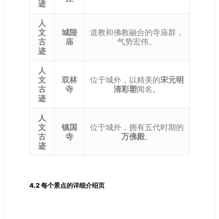
迹
人
文
城隍
道教和佛教融合的寺庙群，
古
庙
气势宏伟。
迹
人
文
双林
位于城外，以精美的
宋元明
古
寺
清彩塑
闻名。
迹
人
文
镇国
位于城外，拥有五代时期的
古
寺
万佛殿
。
迹
4.2 每个景点的详细介绍页