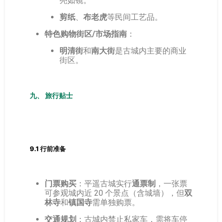
亮如镜。
剪纸
、
布老虎
等民间工艺品。
特色购物街区/市场指南
：
明清街
和
南大街
是古城内主要的商业
街区。
九、 旅行贴士
9.1 行前准备
门票购买
：平遥古城实行
通票制
，一张票
可参观城内近 20 个景点（含城墙），但
双
林寺
和
镇国寺
需单独购票。
交通规划
：古城内禁止私家车，需将车停