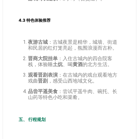
4.3 特色体验推荐
夜游古城
：古城夜景是精华，城墙、街道
和民居的红灯笼亮起，氛围浪漫而古朴。
晋商大院挂单
：入住古城内的四合院客
栈，体验睡
土炕
、喝
黄酒
的北方生活。
观看晋剧表演
：在古城内的戏台观看地方
戏曲
晋剧
，感受山西地域文化。
品尝平遥美食
：尝试平遥牛肉、碗托、长
山药等特色小吃和菜肴。
五、 行程规划