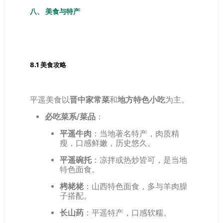
八、 美食与特产
8.1 美食攻略
平遥美食以
晋中家常菜
和
地方特色小吃
为主。
必吃菜系/菜品
：
平遥牛肉
：当地著名特产，肉质精
瘦，口感鲜嫩，历史悠久。
平遥碗托
：凉拌或热炒皆可，是当地
特色面食。
栲栳栳
：山西特色面食，多与羊肉臊
子搭配。
长山药
：平遥特产，口感软糯。