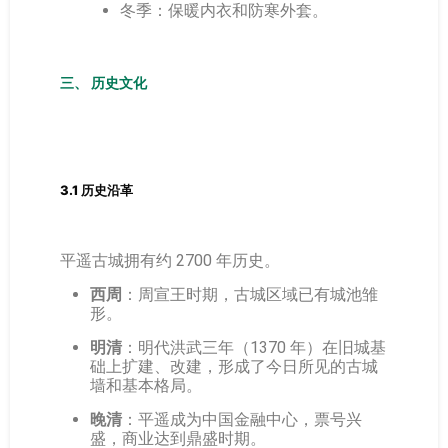
冬季：保暖内衣和防寒外套。
三、 历史文化
3.1 历史沿革
平遥古城拥有约 2700 年历史。
西周
：周宣王时期，古城区域已有城池雏
形。
明清
：明代洪武三年（1370 年）在旧城基
础上扩建、改建，形成了今日所见的古城
墙和基本格局。
晚清
：平遥成为中国金融中心，票号兴
盛，商业达到鼎盛时期。