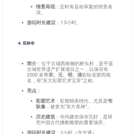
情景再现
：定时有县衙审案的情景表
演。
游玩时长建议
：1.5小时。
4.
双林寺
简介
：位于古城西南侧的桥头村，是平遥
古城世界遗产扩展项目之一，以保存有
2000 多尊
宋、元、明、清
彩绘泥塑而闻
名，有“东方彩塑艺术宝库”之称。
亮点
：
彩塑艺术
：彩塑精美绝伦，尤其是
韦
驮像
，被誉为“东方美神”。
历史建筑
：寺内建筑保存完好，是研
究中国古代佛教雕塑的重要场所。
游玩时长建议
：2小时（含交通）。