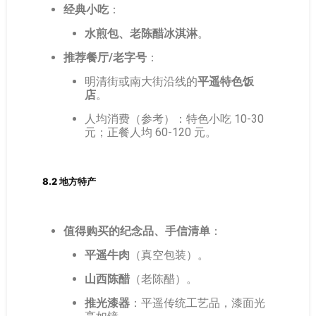
经典小吃
：
水煎包、老陈醋冰淇淋
。
推荐餐厅/老字号
：
明清街或南大街沿线的
平遥特色饭
店
。
人均消费（参考）：特色小吃 10-30
元；正餐人均 60-120 元。
8.2 地方特产
值得购买的纪念品、手信清单
：
平遥牛肉
（真空包装）。
山西陈醋
（老陈醋）。
推光漆器
：平遥传统工艺品，漆面光