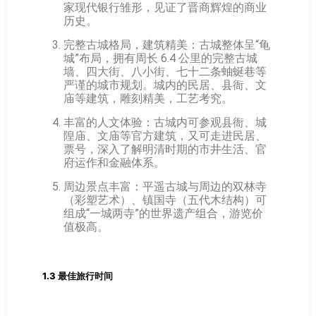
家现代银行雏形，见证了晋商辉煌的商业
历史。
完整古城格局，建筑精美：古城整体呈“龟
城”布局，拥有周长 6.4 公里的完整古城
墙、四大街、八小街、七十二条蚰蜒巷等
严谨的城市规划。城内的民居、县衙、文
庙等建筑，雕刻精美，工艺考究。
丰富的人文体验：古城内可参观县衙、城
隍庙、文庙等官方建筑，又可走进民居、
票号，深入了解明清时期的市井生活、官
府运作和金融体系。
周边景点丰富：平遥古城与周边的双林寺
（彩塑艺术）、镇国寺（五代木结构）可
组成“一城两寺”的世界遗产组合，游览价
值极高。
1.3 最佳旅行时间