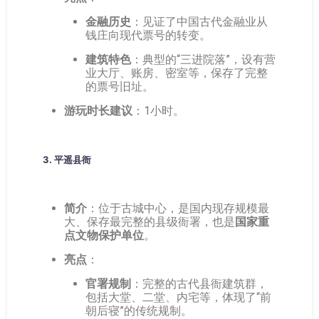
金融历史
：见证了中国古代金融业从
钱庄向现代票号的转变。
建筑特色
：典型的“三进院落”，设有营
业大厅、账房、密室等，保存了完整
的票号旧址。
游玩时长建议
：1小时。
3.
平遥县衙
简介
：位于古城中心，是国内现存规模最
大、保存最完整的县级衙署，也是
国家重
点文物保护单位
。
亮点
：
官署规制
：完整的古代县衙建筑群，
包括大堂、二堂、内宅等，体现了“前
朝后寝”的传统规制。