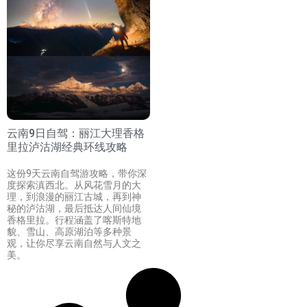
云南9日自驾：丽江大理香格
里拉泸沽湖经典环线攻略
这份9天云南自驾游攻略，带你深
度探索滇西北。从风花雪月的大
理，到浪漫的丽江古城，再到神
秘的泸沽湖，最后抵达人间仙境
香格里拉。行程涵盖了喀斯特地
貌、雪山、高原湖泊等多种景
观，让你尽享云南自然与人文之
美。