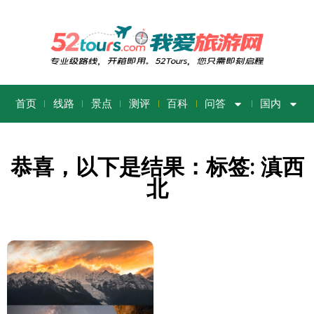
首页
线路
景点
测评
百科
问答
国内
恭喜，以下是结果：标签: 滇西
北