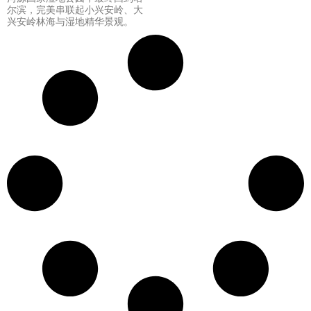
尔滨，完美串联起小兴安岭、大
兴安岭林海与湿地精华景观。