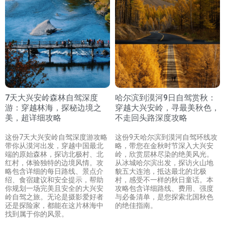
7天大兴安岭森林自驾深度
哈尔滨到漠河9日自驾赏秋：
游：穿越林海，探秘边境之
穿越大兴安岭，寻最美秋色，
美，超详细攻略
不走回头路深度攻略
这份7天大兴安岭自驾深度游攻略
这份9天哈尔滨到漠河自驾环线攻
带你从漠河出发，穿越中国最北
略，带您在金秋时节深入大兴安
端的原始森林，探访北极村、北
岭，欣赏层林尽染的绝美风光。
红村，体验独特的边境风情。攻
从冰城哈尔滨出发，探访火山地
略包含详细的每日路线、景点介
貌五大连池，抵达最北的北极
绍、食宿建议和安全提示，帮助
村，感受不一样的秋日童话。本
你规划一场完美且安全的大兴安
攻略包含详细路线、费用、强度
岭自驾之旅。无论是摄影爱好者
与必备清单，是您探索北国秋色
还是探险家，都能在这片林海中
的绝佳指南。
找到属于你的风景。