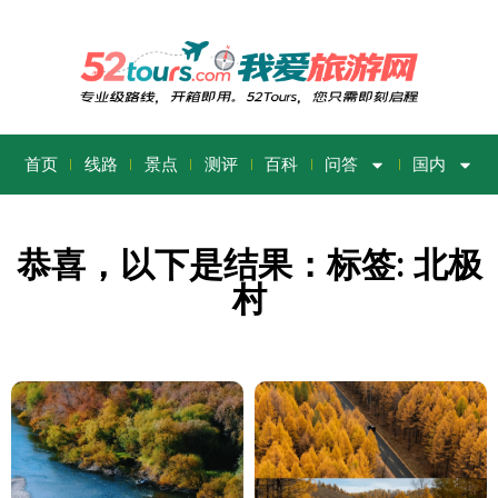
首页
线路
景点
测评
百科
问答
国内
恭喜，以下是结果：标签: 北极
村