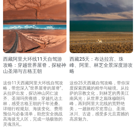
西藏阿里大环线11天自驾游
西藏25天：布达拉宫、珠
攻略：穿越世界屋脊，探秘神
峰、阿里、林芝全景深度游攻
山圣湖与古格王朝
略
这份11天西藏阿里大环线自驾攻
这份25天西藏自驾攻略，带你深
略，带您深入“世界屋脊的屋脊”。
度探索西藏的精华与秘境。从拉
从拉萨出发，探访神山冈仁波
萨的宗教文化，到林芝的秀美江
齐、圣湖玛旁雍措，穿越扎达土
南风光；从世界之巅珠穆朗玛
林，感受古格王朝的千年沧桑。
峰，再到阿里大北线的荒野绝
详细行程规划、海拔变化、费用
美，一趟旅程尽览雪山、圣湖、
预估与必备清单，助您安全挑战
冰川、古迹，感受多元且震撼的
高海拔无人区，完成一场极致的
高原魅力。
灵魂洗礼。