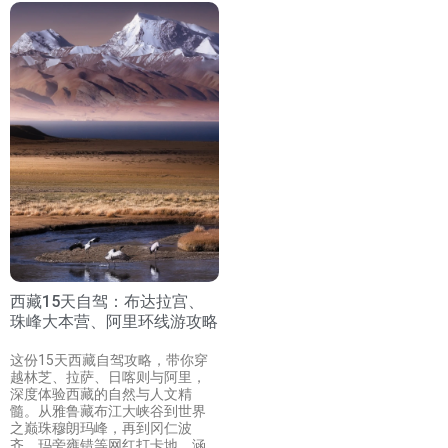
西藏15天自驾：布达拉宫、
珠峰大本营、阿里环线游攻略
这份15天西藏自驾攻略，带你穿
越林芝、拉萨、日喀则与阿里，
深度体验西藏的自然与人文精
髓。从雅鲁藏布江大峡谷到世界
之巅珠穆朗玛峰，再到冈仁波
齐、玛旁雍错等网红打卡地，涵