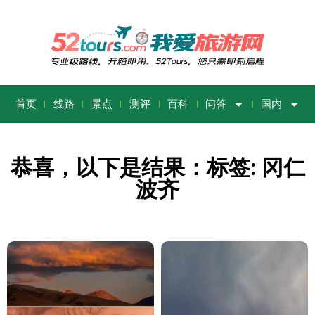
首页
线路
景点
测评
百科
问答
国内
恭喜，以下是结果：标签: 冈仁
波齐