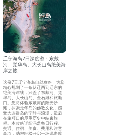
辽宁海岛7日深度游：东戴
河、觉华岛、大长山岛绝美海
岸之旅
这份7天辽宁海岛自驾攻略，为您
精心规划了一条从辽西到辽东的
绝美海岸线，涵盖了东戴河、觉
华岛、大长山岛、金石滩和旅顺
口。您将体验东戴河的阳光沙
滩，探索觉华岛的佛教文化，感
受大连群岛的宁静与浪漫，最后
在旅顺口的厚重历史中结束旅
程。本攻略详细涵盖每日行程、
交通、住宿、美食、费用和注意
事项，助您轻松开启一场说走就